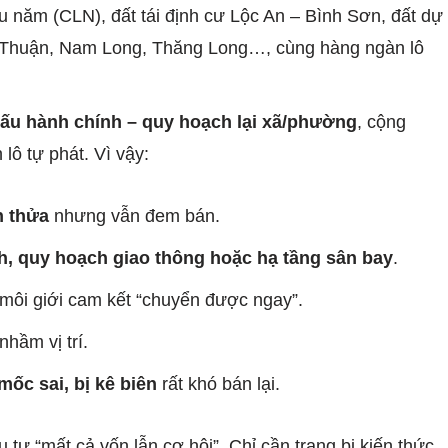
u năm (CLN), đất tái định cư Lộc An – Bình Sơn, đất dự
Thuận, Nam Long, Thăng Long…, cùng hàng ngàn lô
cấu hành chính – quy hoạch lại xã/phường
, cộng
lô tự phát. Vì vậy:
h thửa
nhưng vẫn đem bán.
h, quy hoạch giao thông hoặc hạ tầng sân bay
.
ôi giới cam kết “chuyển được ngay”.
hầm vị trí.
mốc sai, bị kê biên
rất khó bán lại.
 tư “mất cả vốn lẫn cơ hội”. Chỉ cần trang bị kiến thức