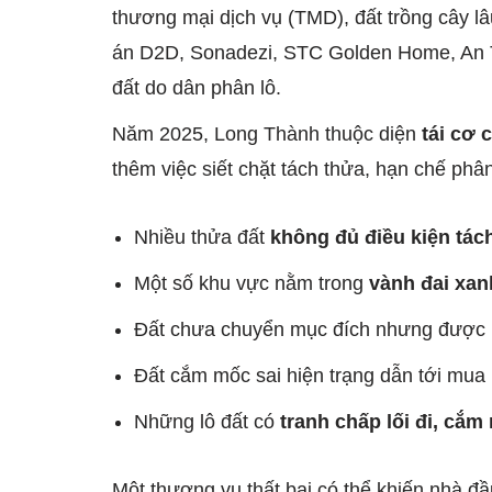
thương mại dịch vụ (TMD), đất trồng cây lâ
án D2D, Sonadezi, STC Golden Home, An 
đất do dân phân lô.
Năm 2025, Long Thành thuộc diện
tái cơ 
thêm việc siết chặt tách thửa, hạn chế phân 
Nhiều thửa đất
không đủ điều kiện tác
Một số khu vực nằm trong
vành đai xan
Đất chưa chuyển mục đích nhưng được m
Đất cắm mốc sai hiện trạng dẫn tới mua n
Những lô đất có
tranh chấp lối đi, cắm 
Một thương vụ thất bại có thể khiến nhà đầu