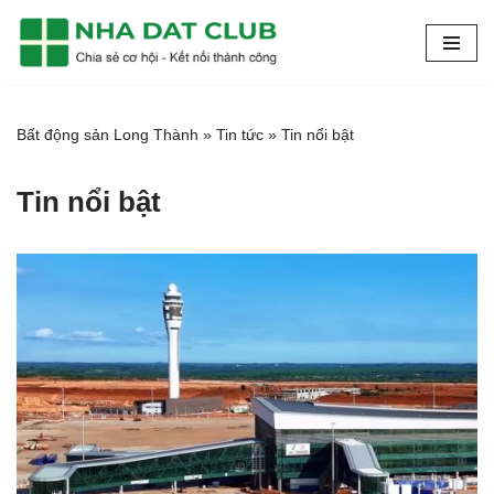
Chuyển
tới
nội
Bất động sản Long Thành
»
Tin tức
»
Tin nổi bật
dung
Tin nổi bật