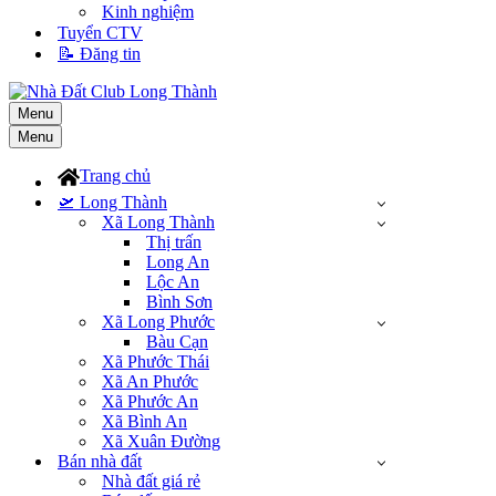
Kinh nghiệm
Tuyển CTV
📝 Đăng tin
Menu
Menu
Trang chủ
🛫 Long Thành
Xã Long Thành
Thị trấn
Long An
Lộc An
Bình Sơn
Xã Long Phước
Bàu Cạn
Xã Phước Thái
Xã An Phước
Xã Phước An
Xã Bình An
Xã Xuân Đường
Bán nhà đất
Nhà đất giá rẻ