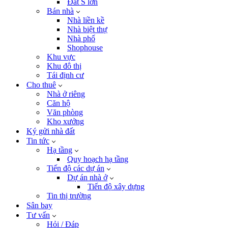
Đất S lớn
Bán nhà
Nhà liền kề
Nhà biệt thự
Nhà phố
Shophouse
Khu vực
Khu đô thị
Tái định cư
Cho thuê
Nhà ở riêng
Căn hộ
Văn phòng
Kho xưởng
Ký gửi nhà đất
Tin tức
Hạ tầng
Quy hoạch hạ tầng
Tiến độ các dự án
Dự án nhà ở
Tiến độ xây dựng
Tin thị trường
Sân bay
Tư vấn
Hỏi / Đáp