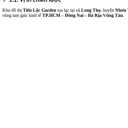
Khu đô thị
Tiến Lộc Garden
tọa lạc tại xã
Long Thọ
, huyện
Nhơn 
vùng tam giác kinh tế
TP.HCM – Đồng Nai – Bà Rịa-Vũng Tàu
.