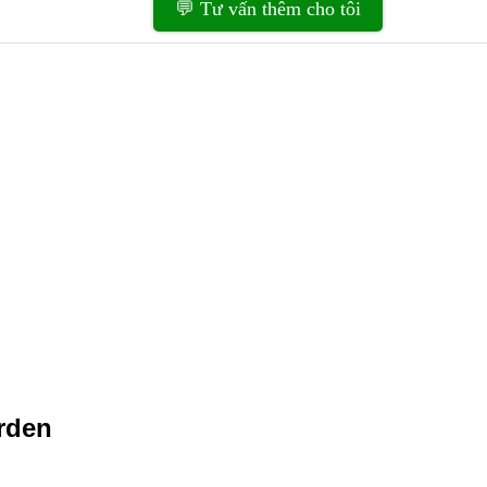
💬 Tư vấn thêm cho tôi
arden