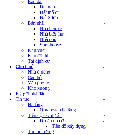
Bán đất
Đất nền
Đất thổ cư
Đất S lớn
Bán nhà
Nhà liền kề
Nhà biệt thự
Nhà phố
Shophouse
Khu vực
Khu đô thị
Tái định cư
Cho thuê
Nhà ở riêng
Căn hộ
Văn phòng
Kho xưởng
Ký gửi nhà đất
Tin tức
Hạ tầng
Quy hoạch hạ tầng
Tiến độ các dự án
Dự án nhà ở
Tiến độ xây dựng
Tin thị trường