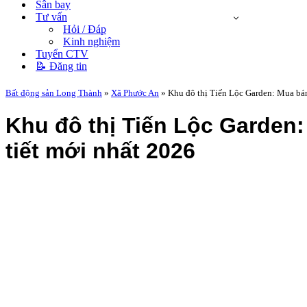
Sân bay
Tư vấn
Hỏi / Đáp
Kinh nghiệm
Tuyển CTV
📝 Đăng tin
Bất động sản Long Thành
»
Xã Phước An
»
Khu đô thị Tiến Lộc Garden: Mua bán,
Khu đô thị Tiến Lộc Garden:
tiết mới nhất 2026