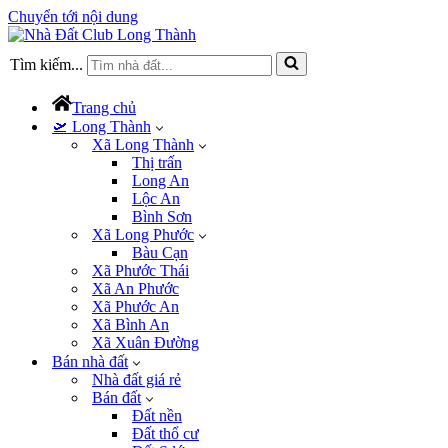
Chuyển tới nội dung
Tìm kiếm...
Trang chủ
🛫 Long Thành
Xã Long Thành
Thị trấn
Long An
Lộc An
Bình Sơn
Xã Long Phước
Bàu Cạn
Xã Phước Thái
Xã An Phước
Xã Phước An
Xã Bình An
Xã Xuân Đường
Bán nhà đất
Nhà đất giá rẻ
Bán đất
Đất nền
Đất thổ cư