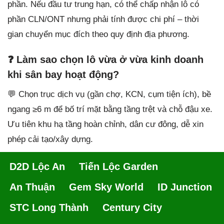
phần. Nếu đầu tư trung hạn, có thể chấp nhận lô có
phần CLN/ONT nhưng phải tính được chi phí – thời
gian chuyển mục đích theo quy định địa phương.
❓ Làm sao chọn lô vừa ở vừa kinh doanh
khi sân bay hoạt động?
💬 Chọn trục dịch vụ (gần chợ, KCN, cụm tiện ích), bề
ngang ≥6 m để bố trí mặt bằng tầng trệt và chỗ đậu xe.
Ưu tiên khu hạ tầng hoàn chỉnh, dân cư đông, dễ xin
phép cải tạo/xây dựng.
D2D Lộc An
Tiến Lộc Garden
An Thuận
Gem Sky World
ID Junction
STC Long Thành
Century City