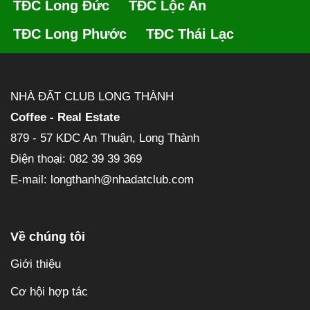
TĐC Long Đức
TĐC Lộc An
TĐC Long Phước
TĐC Thái Lạc
NHÀ ĐẤT CLUB LONG THÀNH
Coffee - Real Estate
879 - 57 KDC An Thuận, Long Thành
Điện thoại: 082 39 39 369
E-mail: longthanh@nhadatclub.com
Về chúng tôi
Giới thiệu
Cơ hội hợp tác