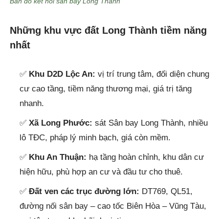
Bản đồ kết nối sân bay Long Thành
Những khu vực đất Long Thành tiềm năng
nhất
✅
Khu D2D Lộc An:
vị trí trung tâm, đối diện chung
cư cao tầng, tiềm năng thương mại, giá trị tăng
nhanh.
✅
Xã Long Phước:
sát Sân bay Long Thành, nhiều
lô TĐC, pháp lý minh bạch, giá còn mềm.
✅
Khu An Thuận:
hạ tầng hoàn chỉnh, khu dân cư
hiện hữu, phù hợp an cư và đầu tư cho thuê.
✅
Đất ven các trục đường lớn:
DT769, QL51,
đường nối sân bay – cao tốc Biên Hòa – Vũng Tàu,