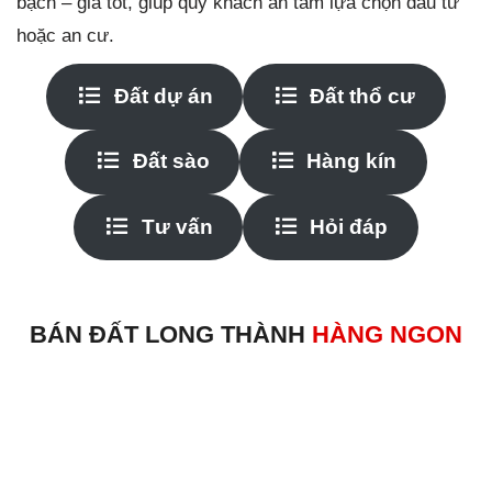
bạch – giá tốt, giúp quý khách an tâm lựa chọn đầu tư
hoặc an cư.
Đất dự án
Đất thổ cư
Đất sào
Hàng kín
Tư vấn
Hỏi đáp
BÁN ĐẤT LONG THÀNH
HÀNG NGON