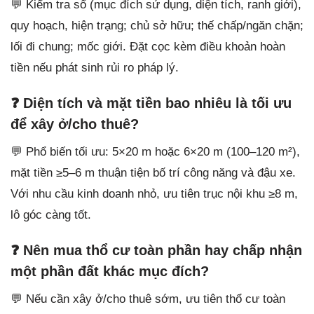
💬 Kiểm tra sổ (mục đích sử dụng, diện tích, ranh giới),
quy hoạch, hiện trạng; chủ sở hữu; thế chấp/ngăn chặn;
lối đi chung; mốc giới. Đặt cọc kèm điều khoản hoàn
tiền nếu phát sinh rủi ro pháp lý.
❓ Diện tích và mặt tiền bao nhiêu là tối ưu
để xây ở/cho thuê?
💬 Phổ biến tối ưu: 5×20 m hoặc 6×20 m (100–120 m²),
mặt tiền ≥5–6 m thuận tiện bố trí công năng và đậu xe.
Với nhu cầu kinh doanh nhỏ, ưu tiên trục nội khu ≥8 m,
lô góc càng tốt.
❓ Nên mua thổ cư toàn phần hay chấp nhận
một phần đất khác mục đích?
💬 Nếu cần xây ở/cho thuê sớm, ưu tiên thổ cư toàn