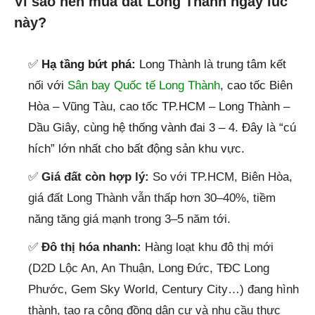
Vì sao nên mua đất Long Thành ngay lúc
này?
✅
Hạ tầng bứt phá:
Long Thành là trung tâm kết
nối với
Sân bay Quốc tế Long Thành
, cao tốc Biên
Hòa – Vũng Tàu, cao tốc TP.HCM – Long Thành –
Dầu Giây, cùng hệ thống vành đai 3 – 4. Đây là “cú
hích” lớn nhất cho bất động sản khu vực.
✅
Giá đất còn hợp lý:
So với TP.HCM, Biên Hòa,
giá đất Long Thành vẫn thấp hơn 30–40%, tiềm
năng tăng giá mạnh trong 3–5 năm tới.
✅
Đô thị hóa nhanh:
Hàng loạt khu đô thị mới
(D2D Lộc An, An Thuận, Long Đức, TĐC Long
Phước, Gem Sky World, Century City…) đang hình
thành, tạo ra cộng đồng dân cư và nhu cầu thực