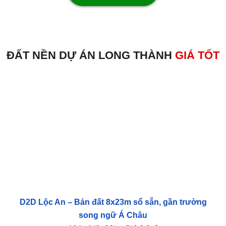
ĐẤT NỀN DỰ ÁN LONG THÀNH
GIÁ TỐT
D2D Lộc An – Bán đất 8x23m sổ sẵn, gần trường
song ngữ Á Châu