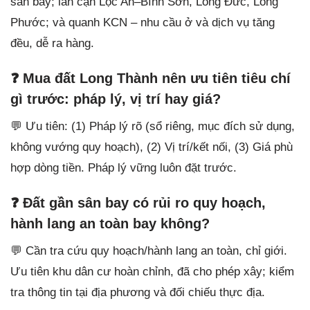
sân bay; lân cận Lộc An–Bình Sơn, Long Đức, Long
Phước; và quanh KCN – nhu cầu ở và dịch vụ tăng
đều, dễ ra hàng.
❓ Mua đất Long Thành nên ưu tiên tiêu chí
gì trước: pháp lý, vị trí hay giá?
💬 Ưu tiên: (1) Pháp lý rõ (sổ riêng, mục đích sử dụng,
không vướng quy hoạch), (2) Vị trí/kết nối, (3) Giá phù
hợp dòng tiền. Pháp lý vững luôn đặt trước.
❓ Đất gần sân bay có rủi ro quy hoạch,
hành lang an toàn bay không?
💬 Cần tra cứu quy hoạch/hành lang an toàn, chỉ giới.
Ưu tiên khu dân cư hoàn chỉnh, đã cho phép xây; kiểm
tra thông tin tại địa phương và đối chiếu thực địa.