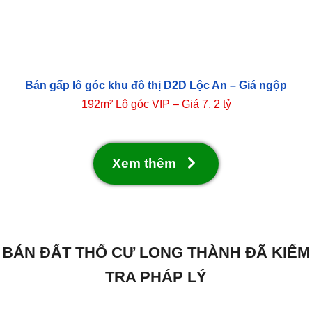
Bán gấp lô góc khu đô thị D2D Lộc An – Giá ngộp
192m² Lô góc VIP – Giá 7, 2 tỷ
Xem thêm
BÁN ĐẤT THỔ CƯ LONG THÀNH ĐÃ KIỂM
TRA PHÁP LÝ