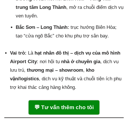
trung tâm Long Thành
, mở ra chuỗi điểm dịch vụ
ven tuyến.
Bắc Sơn – Long Thành:
trục hướng Biên Hòa;
tạo “cửa ngõ Bắc” cho khu phụ trợ sân bay.
Vai trò:
Là
hạt nhân đô thị – dịch vụ của mô hình
Airport City
: nơi hội tụ
nhà ở chuyên gia
, dịch vụ
lưu trú,
thương mại – showroom
,
kho
vận/logistics
, dịch vụ kỹ thuật và chuỗi tiện ích phụ
trợ khai thác cảng hàng không.
💬 Tư vấn thêm cho tôi