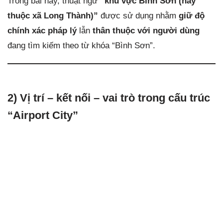
Trong bài này, thuật ngữ
“khu vực Bình Sơn (nay
thuộc xã Long Thành)”
được sử dụng nhằm
giữ độ
chính xác pháp lý
lẫn
thân thuộc với người dùng
đang tìm kiếm theo từ khóa “Bình Sơn”.
2) Vị trí – kết nối – vai trò trong cấu trúc
“Airport City”