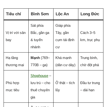
Tiêu chí
Bình Sơn
Lộc An
Long Đức
Sát phía
Giáp phía
Vị trí với sân
Bắc, gần ga
Tây, gần
Cách 3–5
bay
& tuyến
cụm tái định
km, trục phụ
nhánh
cư
Hạ tầng
Mạnh
(769–
Khá mạnh
Trung bình,
thương mại
770B – ga)
(dân cư dày)
chờ đột phá
Shophouse
–
Phù hợp
lưu trú – cho
Ở thật – tích
Đầu tư trung
mục tiêu
thuê chuyên
lũy
– dài hạn
gia