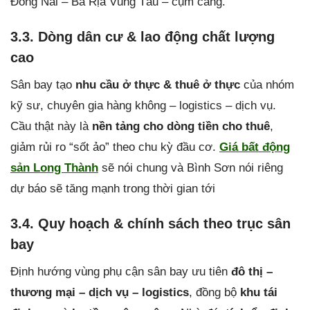
Đồng Nai – Bà Rịa Vũng Tàu – cụm cảng.
3.3. Dòng dân cư & lao động chất lượng
cao
Sân bay tạo
nhu cầu ở thực & thuê ở thực
của nhóm
kỹ sư, chuyên gia hàng không – logistics – dịch vụ.
Cầu thật này là
nền tảng cho dòng tiền cho thuê
,
giảm rủi ro “sốt ảo” theo chu kỳ đầu cơ.
Giá bất động
sản Long Thành
sẽ nói chung và Bình Sơn nói riêng
dự báo sẽ tăng mạnh trong thời gian tới
3.4. Quy hoạch & chính sách theo trục sân
bay
Định hướng vùng phụ cận sân bay ưu tiên
đô thị –
thương mại – dịch vụ – logistics
, đồng bộ
khu tái