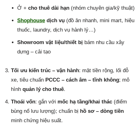
Ở +
cho thuê dài hạn
(nhóm chuyên gia/kỹ thuật)
Shophouse
dịch vụ
(đồ ăn nhanh, mini mart, hiệu
thuốc, laundry, dịch vụ hành lý…)
Showroom vật liệu/thiết bị
bám nhu cầu xây
dựng – cải tạo
Tối ưu kiến trúc – vận hành
: mặt tiền rộng, lối đỗ
xe, tiêu chuẩn
PCCC – cách âm – tĩnh không
; mô
hình
quản lý cho thuê
.
Thoái vốn
: gắn với
mốc hạ tầng/khai thác
(điểm
bùng nổ lưu lượng); chuẩn bị
hồ sơ – dòng tiền
minh chứng hiệu suất.