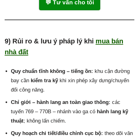
💬 Tư vấn cho tôi
9) Rủi ro & lưu ý pháp lý khi
mua bán
nhà đất
Quy chuẩn tĩnh không – tiếng ồn:
khu cận đường
bay cần
kiểm tra kỹ
khi xin phép xây dựng/chuyển
đổi công năng.
Chỉ giới – hành lang an toàn giao thông:
các
tuyến 769 – 770B – nhánh vào ga có
hành lang kỹ
thuật
; không lấn chiếm.
Quy hoạch chi tiết/điều chỉnh cục bộ:
theo dõi văn