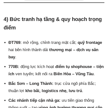
4) Bức tranh hạ tầng & quy hoạch trọng
điểm
ĐT769:
mở rộng, chỉnh trang mặt cắt;
quỹ frontage
hai bên hình thành dải
thương mại – dịch vụ sân
bay
.
770B:
động lực kích hoạt
điểm tụ shophouse – tiện
ích
ven tuyến; kết nối ra
Biên Hòa – Vũng Tàu
.
Bắc Sơn – Long Thành:
trục cửa ngõ phía Bắc;
thuận lợi
kho bãi, logistics nhẹ, lưu trú
.
Các nhánh tiếp cận nhà ga:
ưu tiên giao thông
thông suốt – tạo
vùng ảnh hưởng thương mại cấp