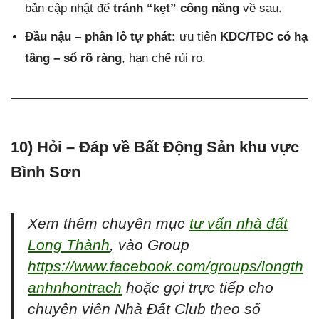
bản cập nhật để
tránh “kẹt” công năng
về sau.
Đầu nậu – phân lô tự phát:
ưu tiên
KDC/TĐC có hạ
tầng – sổ rõ ràng
, hạn chế rủi ro.
10)
Hỏi – Đáp về Bất Động Sản khu vực
Bình Sơn
Xem thêm chuyên mục
tư vấn nhà đất
Long Thành
, vào Group
https://www.facebook.com/groups/longth
anhnhontrach
hoặc gọi trực tiếp cho
chuyên viên Nhà Đất Club theo số