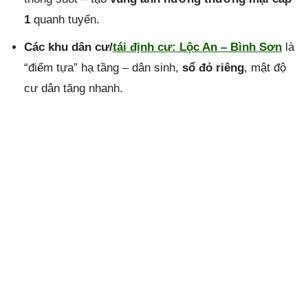
1
quanh tuyến.
Các khu dân cư/
tái định cư:
Lộc An – Bình Sơn
là
“điểm tựa” hạ tầng – dân sinh,
sổ đỏ riêng
, mật độ
cư dân tăng nhanh.