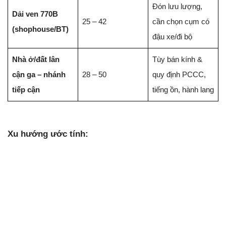
Đón lưu lượng,
Dải ven 770B
25 – 42
cần chọn cụm có
(shophouse/BT)
đậu xe/đi bộ
Nhà ở/đất lân
Tùy bán kính &
cận ga – nhánh
28 – 50
quy định PCCC,
tiếp cận
tiếng ồn, hành lang
Xu hướng ước tính: