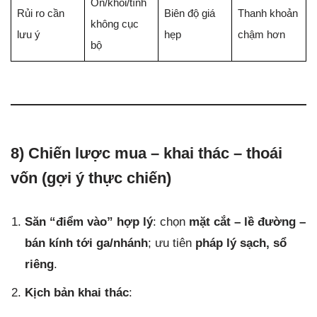
Ồn/khói/tĩnh
Rủi ro cần
Biên độ giá
Thanh khoản
không cục
lưu ý
hẹp
chậm hơn
bộ
8) Chiến lược mua – khai thác – thoái
vốn (gợi ý thực chiến)
Săn “điểm vào” hợp lý
: chọn
mặt cắt – lề đường –
bán kính tới ga/nhánh
; ưu tiên
pháp lý sạch, sổ
riêng
.
Kịch bản khai thác
: