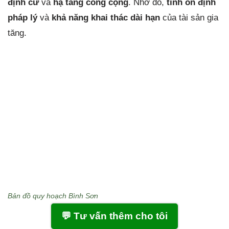
định cư
và
hạ tầng công cộng
. Nhờ đó,
tính ổn định
pháp lý
và
khả năng khai thác dài hạn
của tài sản gia
tăng.
Bản đồ quy hoạch Bình Sơn
💬 Tư vấn thêm cho tôi