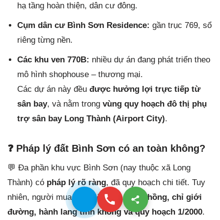
hạ tầng hoàn thiện, dân cư đông.
Cụm dân cư Bình Sơn Residence:
gần trục 769, sổ
riêng từng nền.
Các khu ven 770B:
nhiều dự án đang phát triển theo
mô hình shophouse – thương mại.
Các dự án này đều
được hưởng lợi trực tiếp từ
sân bay
, và nằm trong
vùng quy hoạch đô thị phụ
trợ sân bay Long Thành (Airport City)
.
❓
Pháp lý đất Bình Sơn có an toàn không?
💬 Đa phần khu vực Bình Sơn (nay thuộc xã Long
Thành) có
pháp lý rõ ràng
, đã quy hoạch chi tiết. Tuy
nhiên, người mua cần
kiểm tra kỹ sổ hồng, chỉ giới
đường, hành lang tĩnh không và quy hoạch 1/2000
.