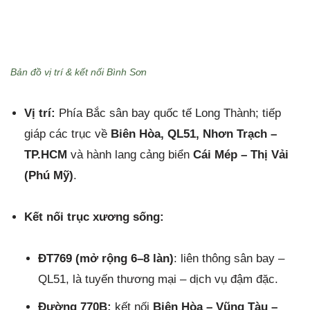
Bản đồ vị trí & kết nối Bình Sơn
Vị trí:
Phía Bắc sân bay quốc tế Long Thành; tiếp
giáp các trục về
Biên Hòa, QL51, Nhơn Trạch –
TP.HCM
và hành lang cảng biển
Cái Mép – Thị Vải
(Phú Mỹ)
.
Kết nối trục xương sống:
ĐT769 (mở rộng 6–8 làn)
: liên thông sân bay –
QL51, là tuyến thương mại – dịch vụ đậm đặc.
Đường 770B:
kết nối
Biên Hòa – Vũng Tàu –