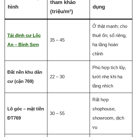
tham khảo
hình
dụng
(triệu/m²)
Ở thật mạnh; cho
Tái định cư Lộc
thuê ổn; sổ riêng,
35 – 45
An – Bình Sơn
hạ tầng hoàn
chỉnh
Phù hợp tích lũy,
Đất nền khu dân
22 – 30
lướt nhẹ khi hạ
cư (cận 769)
tầng nhích
Rất hợp
Lô góc – mặt tiền
shophouse,
30 – 55
ĐT769
showroom, dịch
vụ