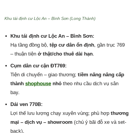
Khu tái định cư Lộc An – Bình Sơn (Long Thành)
Khu tái định cư Lộc An – Bình Sơn:
Hạ tầng đồng bộ,
tệp cư dân ổn định
, gần trục 769
– thuận tiện
ở thật/cho thuê dài hạn
.
Cụm dân cư cận ĐT769:
Tiện di chuyển – giao thương;
tiềm năng nâng cấp
thành
shophouse
nhỏ
theo nhu cầu dịch vụ sân
bay.
Dải ven 770B:
Lợi thế lưu lượng chạy xuyên vùng; phù hợp
thương
mại – dịch vụ – showroom
(chú ý bãi đỗ xe và set-
back).