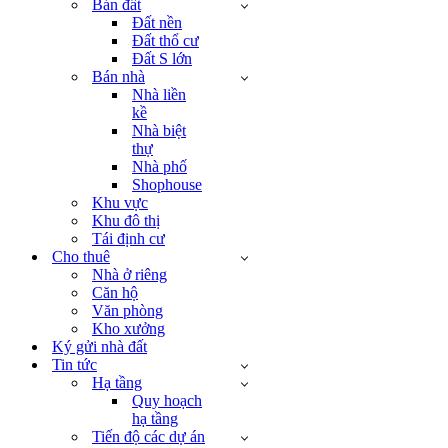
Bán đất
Đất nền
Đất thổ cư
Đất S lớn
Bán nhà
Nhà liền
kề
Nhà biệt
thự
Nhà phố
Shophouse
Khu vực
Khu đô thị
Tái định cư
Cho thuê
Nhà ở riêng
Căn hộ
Văn phòng
Kho xưởng
Ký gửi nhà đất
Tin tức
Hạ tầng
Quy hoạch
hạ tầng
Tiến độ các dự án