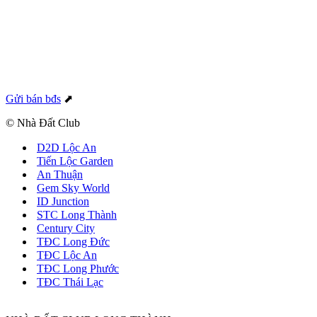
Gửi bán bđs
⬈
© Nhà Đất Club
D2D Lộc An
Tiến Lộc Garden
An Thuận
Gem Sky World
ID Junction
STC Long Thành
Century City
TĐC Long Đức
TĐC Lộc An
TĐC Long Phước
TĐC Thái Lạc