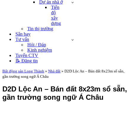
Dự án nhà ở
Tiến
độ
xây
dựng
Tin thị trường
Sân bay
Tư vấn
Hỏi / Đáp
Kinh nghiệm
Tuyển CTV
📝 Đăng tin
Bất động sản Long Thành
»
Nhà đất
»
D2D Lộc An – Bán đất 8x23m sổ sẵn,
gần trường song ngữ Á Châu
D2D Lộc An – Bán đất 8x23m sổ sẵn,
gần trường song ngữ Á Châu