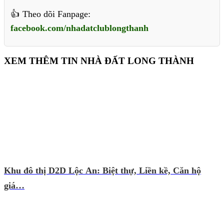
Theo dõi Fanpage:
facebook.com/nhadatclublongthanh
XEM THÊM TIN NHÀ ĐẤT LONG THÀNH
Khu đô thị D2D Lộc An: Biệt thự, Liền kề, Căn hộ
giá…