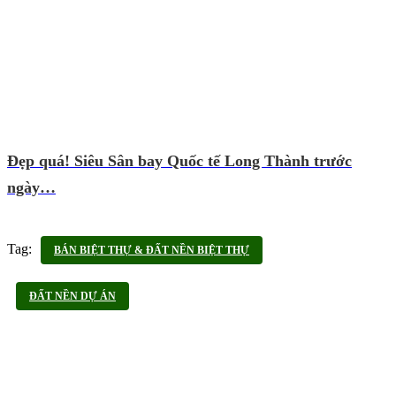
Đẹp quá! Siêu Sân bay Quốc tế Long Thành trước
ngày…
Tag:
BÁN BIỆT THỰ & ĐẤT NỀN BIỆT THỰ
ĐẤT NỀN DỰ ÁN