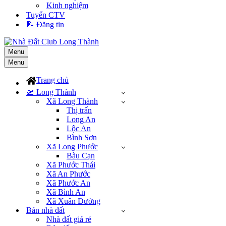
Kinh nghiệm
Tuyển CTV
📝 Đăng tin
Menu
Menu
Trang chủ
🛫 Long Thành
Xã Long Thành
Thị trấn
Long An
Lộc An
Bình Sơn
Xã Long Phước
Bàu Cạn
Xã Phước Thái
Xã An Phước
Xã Phước An
Xã Bình An
Xã Xuân Đường
Bán nhà đất
Nhà đất giá rẻ