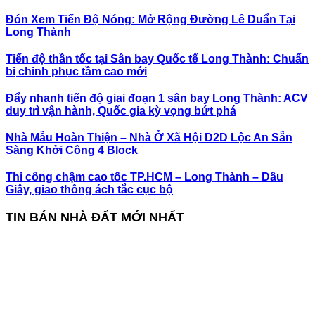
Đón Xem Tiến Độ Nóng: Mở Rộng Đường Lê Duẩn Tại
Long Thành
Tiến độ thần tốc tại Sân bay Quốc tế Long Thành: Chuẩn
bị chinh phục tầm cao mới
Đẩy nhanh tiến độ giai đoạn 1 sân bay Long Thành: ACV
duy trì vận hành, Quốc gia kỳ vọng bứt phá
Nhà Mẫu Hoàn Thiện – Nhà Ở Xã Hội D2D Lộc An Sẵn
Sàng Khởi Công 4 Block
Thi công chậm cao tốc TP.HCM – Long Thành – Dầu
Giây, giao thông ách tắc cục bộ
TIN BÁN NHÀ ĐẤT MỚI NHẤT