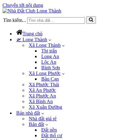
Chuyển tới nội dung
Tìm kiếm...
Trang chủ
🛫 Long Thành
Xã Long Thành
Thị trấn
Long An
Lộc An
Bình Sơn
Xã Long Phước
Bàu Cạn
Xã Phước Thái
Xã An Phước
Xã Phước An
Xã Bình An
Xã Xuân Đường
Bán nhà đất
Nhà đất giá rẻ
Bán đất
Đất nền
Đất thổ cư