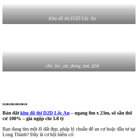
Khu đô thị D2D Lộc An
cho_loc_an_dong_nai_d2d
Bán đất
khu đô thị D2D Lộc An
– ngang 8m x 23m, sổ sẵn thổ
cư 100% – giá ngộp chỉ 3.8 tỷ
Bạn đang tìm một lô đất đẹp, pháp lý chuẩn để an cư hoặc đầu tư tại
Long Thành? Đây là cơ hội hiếm có: