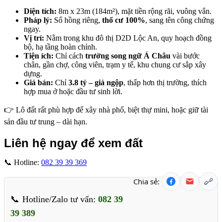
Diện tích:
8m x 23m (184m²), mặt tiền rộng rãi, vuông vắn.
Pháp lý:
Sổ hồng riêng,
thổ cư 100%
, sang tên công chứng
ngay.
Vị trí:
Nằm trong khu đô thị D2D Lộc An, quy hoạch đồng
bộ, hạ tầng hoàn chỉnh.
Tiện ích:
Chỉ cách
trường song ngữ Á Châu
vài bước
chân, gần chợ, công viên, trạm y tế, khu chung cư sắp xây
dựng.
Giá bán:
Chỉ
3.8 tỷ – giá ngộp
, thấp hơn thị trường, thích
hợp mua ở hoặc đầu tư sinh lời.
👉 Lô đất rất phù hợp để xây nhà phố, biệt thự mini, hoặc giữ tài
sản đầu tư trung – dài hạn.
Liên hệ ngay để xem đất
📞 Hotline:
082 39 39 369
Chia sẻ:
Hotline/Zalo tư vấn:
082 39
39 389