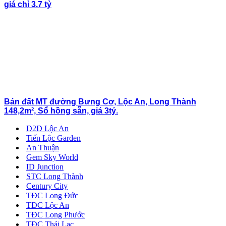
giá chỉ 3.7 tỷ
Bán đất MT đường Bưng Cơ, Lộc An, Long Thành
148,2m², Sổ hồng sẵn, giá 3tỷ.
D2D Lộc An
Tiến Lộc Garden
An Thuận
Gem Sky World
ID Junction
STC Long Thành
Century City
TĐC Long Đức
TĐC Lộc An
TĐC Long Phước
TĐC Thái Lạc