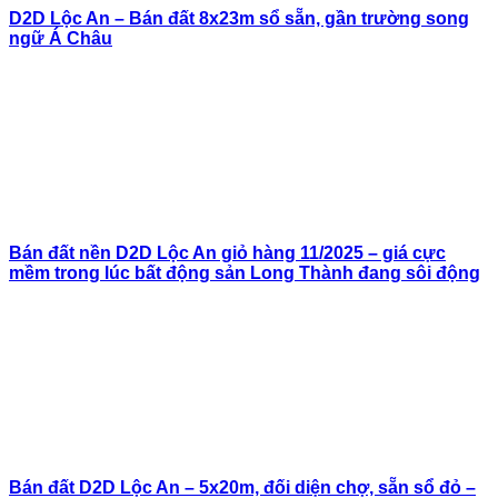
D2D Lộc An – Bán đất 8x23m sổ sẵn, gần trường song
ngữ Á Châu
Bán đất nền D2D Lộc An giỏ hàng 11/2025 – giá cực
mềm trong lúc bất động sản Long Thành đang sôi động
Bán đất D2D Lộc An – 5x20m, đối diện chợ, sẵn sổ đỏ –