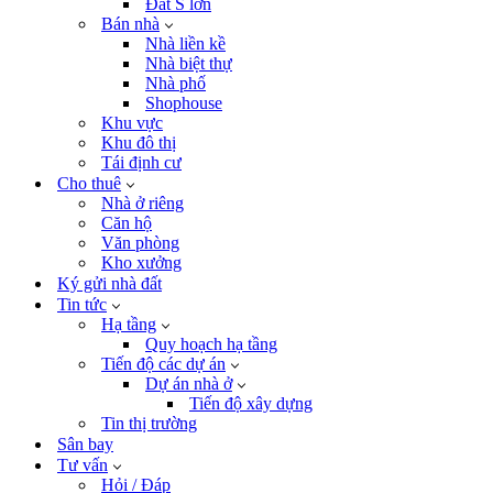
Đất S lớn
Bán nhà
Nhà liền kề
Nhà biệt thự
Nhà phố
Shophouse
Khu vực
Khu đô thị
Tái định cư
Cho thuê
Nhà ở riêng
Căn hộ
Văn phòng
Kho xưởng
Ký gửi nhà đất
Tin tức
Hạ tầng
Quy hoạch hạ tầng
Tiến độ các dự án
Dự án nhà ở
Tiến độ xây dựng
Tin thị trường
Sân bay
Tư vấn
Hỏi / Đáp