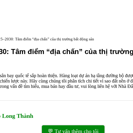
–2030: Tâm điểm “địa chấn” của thị trường bất động sản
0: Tâm điểm “địa chấn” của thị trườn
ân bay quốc tế sắp hoàn thiện. Hàng loạt dự án hạ tầng đường bộ được
hiến lược này. Hãy cùng chúng tôi phân tích chi tiết vì sao đất nền ở đ
 trong vấn đề tìm hiểu, mua bán hay đầu tư, vui lòng liên hệ với Nhà Đ
ub Long Thành
💬 Tư vấn thêm cho tôi