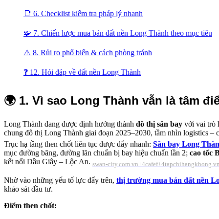
📑 6. Checklist kiểm tra pháp lý nhanh
🧩 7. Chiến lược mua bán đất nền Long Thành theo mục tiêu
⚠️ 8. Rủi ro phổ biến & cách phòng tránh
❓ 12. Hỏi đáp về đất nền Long Thành
🌍
1. Vì sao Long Thành vẫn là tâm đi
Long Thành đang được định hướng thành
đô thị sân bay
với vai trò
chung đô thị Long Thành giai đoạn 2025–2030, tầm nhìn logistics –
Trục hạ tầng then chốt liên tục được đẩy nhanh:
Sân bay Long Thà
mục đường băng, đường lăn chuẩn bị bay hiệu chuẩn lần 2;
cao tốc
kết nối Dầu Giây – Lộc An.
swan-city.com.vn+4cafef+4tapchihangkhong.v
Nhờ vào những yếu tố lực đẩy trên,
thị trường mua bán đất nền L
khảo sát đầu tư.
Điểm then chốt: