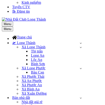
Kinh nghiệm
Tuyển CTV
📝 Đăng tin
Menu
Menu
Trang chủ
🛫 Long Thành
Xã Long Thành
Thị trấn
Long An
Lộc An
Bình Sơn
Xã Long Phước
Bàu Cạn
Xã Phước Thái
Xã An Phước
Xã Phước An
Xã Bình An
Xã Xuân Đường
Bán nhà đất
Nhà đất giá rẻ