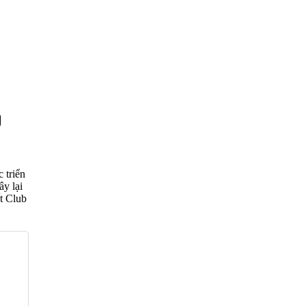
g
 triển
ây lại
ất Club