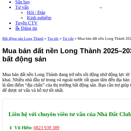
Sân bay
Tư vấn
Hỏi / Đáp
Kinh nghiệm
Tuyển CTV
📝 Đăng tin
Bất động sản Long Thành
»
Tin tức
»
Tư vấn
»
Mua bán đất nền Long Thành 2025
Mua bán đất nền Long Thành 2025–203
bất động sản
Mua bán đất nền Long Thành đang trở nên sôi động nhờ động lực từ s
khai. Nhiều nhà đầu tư trong và ngoài nước rất quan tâm đến địa bàn c
là tâm điểm “địa chấn” của thị trường bất động sản. Bạn cần trợ giúp
để được tư vấn và hỗ trợ tốt nhất.
Liên hệ với chuyên viên tư vấn của Nhà Đất Cl
📱
Vũ Hiếu:
0823 939 389