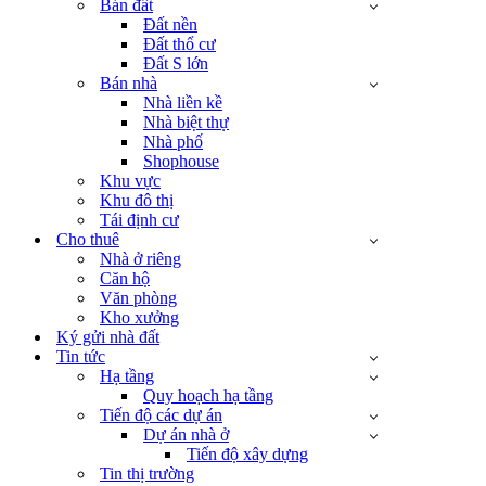
Bán đất
Đất nền
Đất thổ cư
Đất S lớn
Bán nhà
Nhà liền kề
Nhà biệt thự
Nhà phố
Shophouse
Khu vực
Khu đô thị
Tái định cư
Cho thuê
Nhà ở riêng
Căn hộ
Văn phòng
Kho xưởng
Ký gửi nhà đất
Tin tức
Hạ tầng
Quy hoạch hạ tầng
Tiến độ các dự án
Dự án nhà ở
Tiến độ xây dựng
Tin thị trường