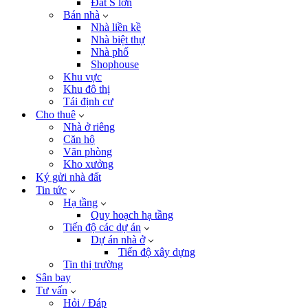
Đất S lớn
Bán nhà
Nhà liền kề
Nhà biệt thự
Nhà phố
Shophouse
Khu vực
Khu đô thị
Tái định cư
Cho thuê
Nhà ở riêng
Căn hộ
Văn phòng
Kho xưởng
Ký gửi nhà đất
Tin tức
Hạ tầng
Quy hoạch hạ tầng
Tiến độ các dự án
Dự án nhà ở
Tiến độ xây dựng
Tin thị trường
Sân bay
Tư vấn
Hỏi / Đáp