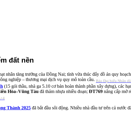
ểm đất nền
 hạt nhân tăng trưởng của Đồng Nai; tỉnh vừa thúc đẩy đồ án quy hoạch
 công nghiệp – thương mại dịch vụ quy mô toàn cầu.
Báo Đại biểu Nhân d
nh
(15 gói thầu, nhà ga 5.10 cơ bản hoàn thành phần xây dựng), các hạ
 Biên Hòa–Vũng Tàu
đã thảm nhựa nhiều đoạn;
ĐT769
nâng cấp mở r
n+4
ong Thành 2025
đã bắt đầu sôi động. Nhiều nhà đầu tư trên cả nước đ