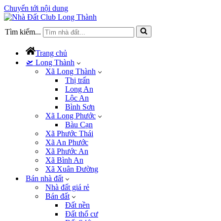
Chuyển tới nội dung
Tìm kiếm...
Trang chủ
🛫 Long Thành
Xã Long Thành
Thị trấn
Long An
Lộc An
Bình Sơn
Xã Long Phước
Bàu Cạn
Xã Phước Thái
Xã An Phước
Xã Phước An
Xã Bình An
Xã Xuân Đường
Bán nhà đất
Nhà đất giá rẻ
Bán đất
Đất nền
Đất thổ cư