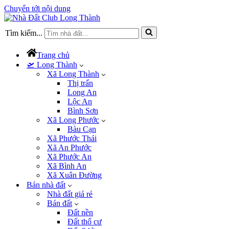
Chuyển tới nội dung
Tìm kiếm...
Trang chủ
🛫 Long Thành
Xã Long Thành
Thị trấn
Long An
Lộc An
Bình Sơn
Xã Long Phước
Bàu Cạn
Xã Phước Thái
Xã An Phước
Xã Phước An
Xã Bình An
Xã Xuân Đường
Bán nhà đất
Nhà đất giá rẻ
Bán đất
Đất nền
Đất thổ cư