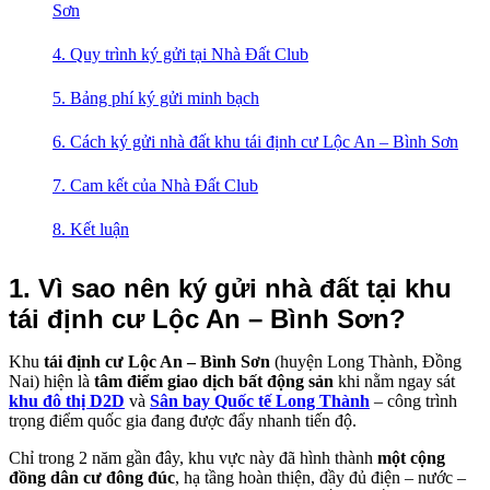
Sơn
4. Quy trình ký gửi tại Nhà Đất Club
5. Bảng phí ký gửi minh bạch
6. Cách ký gửi nhà đất khu tái định cư Lộc An – Bình Sơn
7. Cam kết của Nhà Đất Club
8. Kết luận
1. Vì sao nên ký gửi nhà đất tại khu
tái định cư Lộc An – Bình Sơn?
Khu
tái định cư Lộc An – Bình Sơn
(huyện Long Thành, Đồng
Nai) hiện là
tâm điểm giao dịch bất động sản
khi nằm ngay sát
khu đô thị D2D
và
Sân bay Quốc tế Long Thành
– công trình
trọng điểm quốc gia đang được đẩy nhanh tiến độ.
Chỉ trong 2 năm gần đây, khu vực này đã hình thành
một cộng
đồng dân cư đông đúc
, hạ tầng hoàn thiện, đầy đủ điện – nước –