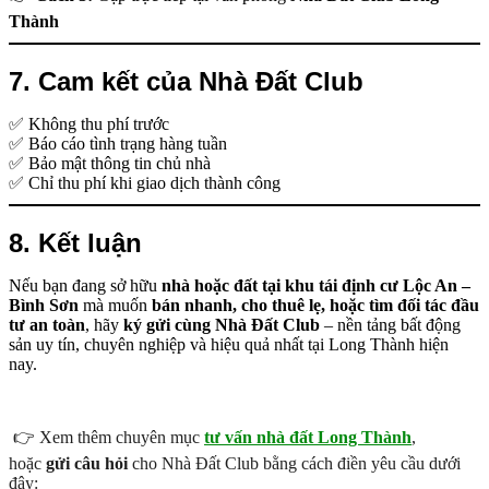
Thành
7. Cam kết của Nhà Đất Club
✅ Không thu phí trước
✅ Báo cáo tình trạng hàng tuần
✅ Bảo mật thông tin chủ nhà
✅ Chỉ thu phí khi giao dịch thành công
8. Kết luận
Nếu bạn đang sở hữu
nhà hoặc đất tại khu tái định cư Lộc An –
Bình Sơn
mà muốn
bán nhanh, cho thuê lẹ, hoặc tìm đối tác đầu
tư an toàn
, hãy
ký gửi cùng Nhà Đất Club
– nền tảng bất động
sản uy tín, chuyên nghiệp và hiệu quả nhất tại Long Thành hiện
nay.
👉 Xem thêm chuyên mục
tư vấn nhà đất Long Thành
,
hoặc
gửi câu hỏi
cho Nhà Đất Club bằng cách điền yêu cầu dưới
đây: