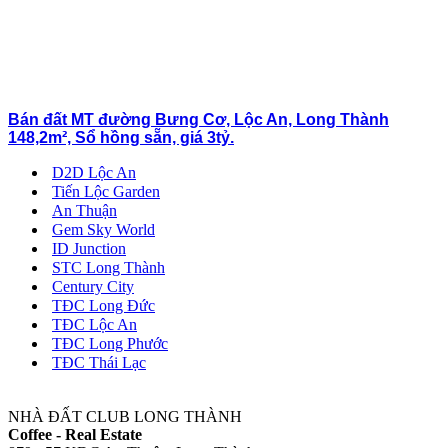
Bán đất MT đường Bưng Cơ, Lộc An, Long Thành
148,2m², Sổ hồng sẵn, giá 3tỷ.
D2D Lộc An
Tiến Lộc Garden
An Thuận
Gem Sky World
ID Junction
STC Long Thành
Century City
TĐC Long Đức
TĐC Lộc An
TĐC Long Phước
TĐC Thái Lạc
NHÀ ĐẤT CLUB LONG THÀNH
Coffee - Real Estate