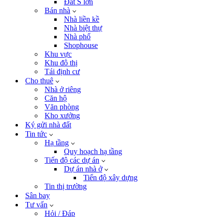
Đất S lớn
Bán nhà
Nhà liền kề
Nhà biệt thự
Nhà phố
Shophouse
Khu vực
Khu đô thị
Tái định cư
Cho thuê
Nhà ở riêng
Căn hộ
Văn phòng
Kho xưởng
Ký gửi nhà đất
Tin tức
Hạ tầng
Quy hoạch hạ tầng
Tiến độ các dự án
Dự án nhà ở
Tiến độ xây dựng
Tin thị trường
Sân bay
Tư vấn
Hỏi / Đáp