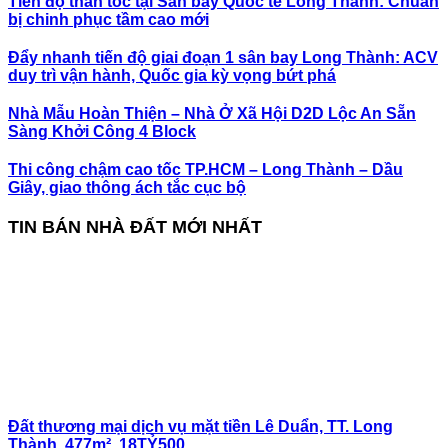
Tiến độ thần tốc tại Sân bay Quốc tế Long Thành: Chuẩn
bị chinh phục tầm cao mới
Đẩy nhanh tiến độ giai đoạn 1 sân bay Long Thành: ACV
duy trì vận hành, Quốc gia kỳ vọng bứt phá
Nhà Mẫu Hoàn Thiện – Nhà Ở Xã Hội D2D Lộc An Sẵn
Sàng Khởi Công 4 Block
Thi công chậm cao tốc TP.HCM – Long Thành – Dầu
Giây, giao thông ách tắc cục bộ
TIN BÁN NHÀ ĐẤT MỚI NHẤT
Đất thương mại dịch vụ mặt tiền Lê Duẩn, TT. Long
Thành, 477m², 18TỶ500