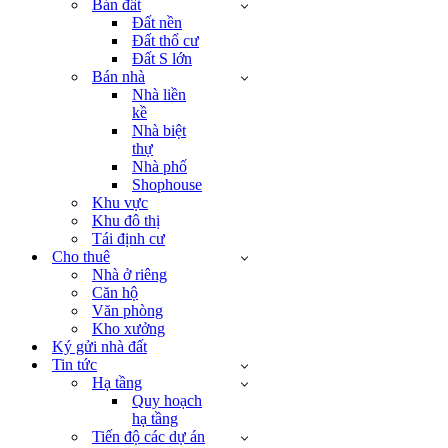
Bán đất
Đất nền
Đất thổ cư
Đất S lớn
Bán nhà
Nhà liền
kề
Nhà biệt
thự
Nhà phố
Shophouse
Khu vực
Khu đô thị
Tái định cư
Cho thuê
Nhà ở riêng
Căn hộ
Văn phòng
Kho xưởng
Ký gửi nhà đất
Tin tức
Hạ tầng
Quy hoạch
hạ tầng
Tiến độ các dự án