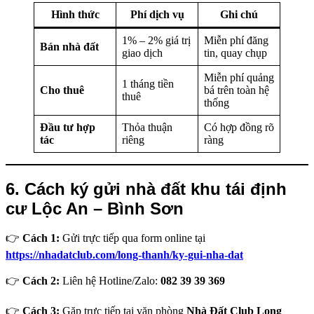
Hình thức
Phí dịch vụ
Ghi chú
1% – 2% giá trị
Miễn phí đăng
Bán nhà đất
giao dịch
tin, quay chụp
Miễn phí quảng
1 tháng tiền
Cho thuê
bá trên toàn hệ
thuê
thống
Đầu tư hợp
Thỏa thuận
Có hợp đồng rõ
tác
riêng
ràng
6. Cách ký gửi nhà đất khu tái định
cư Lộc An – Bình Sơn
👉
Cách 1:
Gửi trực tiếp qua form online tại
https://nhadatclub.com/long-thanh/ky-gui-nha-dat
👉
Cách 2:
Liên hệ Hotline/Zalo:
082 39 39 369
👉
Cách 3:
Gặp trực tiếp tại văn phòng
Nhà Đất Club Long