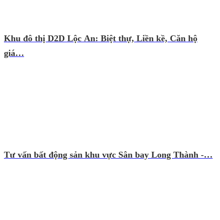
Khu đô thị D2D Lộc An: Biệt thự, Liền kề, Căn hộ
giá…
Tư vấn bất động sản khu vực Sân bay Long Thành -…