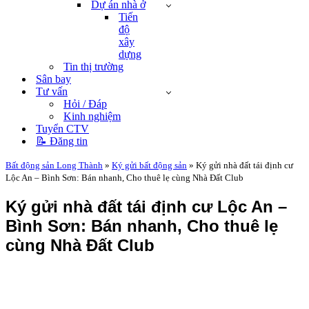
Dự án nhà ở
Tiến
độ
xây
dựng
Tin thị trường
Sân bay
Tư vấn
Hỏi / Đáp
Kinh nghiệm
Tuyển CTV
📝 Đăng tin
Bất động sản Long Thành
»
Ký gửi bất động sản
»
Ký gửi nhà đất tái định cư
Lộc An – Bình Sơn: Bán nhanh, Cho thuê lẹ cùng Nhà Đất Club
Ký gửi nhà đất tái định cư Lộc An –
Bình Sơn: Bán nhanh, Cho thuê lẹ
cùng Nhà Đất Club