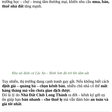
trường học – chợ – trung tâm thương mại, khiến nhu cầu
mua, bán,
thuê nhà đất
tăng mạnh.
Khu tái định cư Lộc An – Bình Sơn đã trở lên sầm uất
Tuy nhiên, thị trường đang cạnh tranh gay gắt. Nếu không biết cách
định giá – quảng bá – chọn kênh bán
, nhiều chủ nhà có thể
mất
hàng tháng mà vẫn chưa giao dịch được
.
Đó là lý do
Nhà Đất Club Long Thành
ra đời – kênh ký gửi uy
tín giúp bạn
bán nhanh – cho thuê lẹ
mà vẫn đảm bảo
an toàn và
giá tốt nhất
.