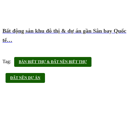
Bất động sản khu đô thị & dự án gần Sân bay Quốc
tế…
Tag:
BÁN BIỆT THỰ & ĐẤT NỀN BIỆT THỰ
ĐẤT NỀN DỰ ÁN