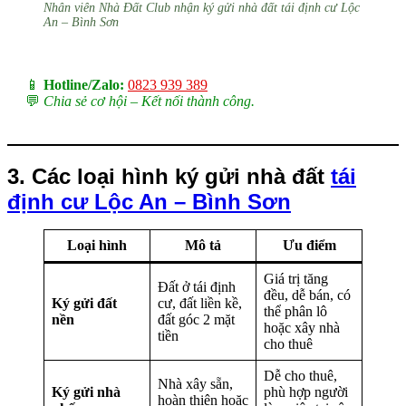
Nhân viên Nhà Đất Club nhận ký gửi nhà đất tái định cư Lộc
An – Bình Sơn
📱
Hotline/Zalo:
0823 939 389
💬
Chia sẻ cơ hội – Kết nối thành công.
3. Các loại hình ký gửi nhà đất
tái
định cư Lộc An – Bình Sơn
Loại hình
Mô tả
Ưu điểm
Giá trị tăng
Đất ở tái định
đều, dễ bán, có
Ký gửi đất
cư, đất liền kề,
thể phân lô
nền
đất góc 2 mặt
hoặc xây nhà
tiền
cho thuê
Dễ cho thuê,
Nhà xây sẵn,
Ký gửi nhà
phù hợp người
hoàn thiện hoặc