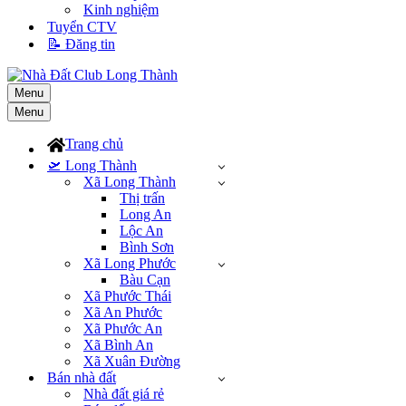
Kinh nghiệm
Tuyển CTV
📝 Đăng tin
Menu
Menu
Trang chủ
🛫 Long Thành
Xã Long Thành
Thị trấn
Long An
Lộc An
Bình Sơn
Xã Long Phước
Bàu Cạn
Xã Phước Thái
Xã An Phước
Xã Phước An
Xã Bình An
Xã Xuân Đường
Bán nhà đất
Nhà đất giá rẻ