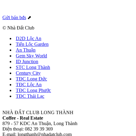
Gửi bán bđs
⬈
© Nhà Đất Club
D2D Lộc An
Tiến Lộc Garden
An Thuận
Gem Sky World
ID Junction
STC Long Thành
Century City
TĐC Long Đức
TĐC Lộc An
TĐC Long Phước
TĐC Thái Lạc
NHÀ ĐẤT CLUB LONG THÀNH
Coffee - Real Estate
879 - 57 KDC An Thuận, Long Thành
Điện thoại: 082 39 39 369
E-mail: longthanh@nhadatclub.com