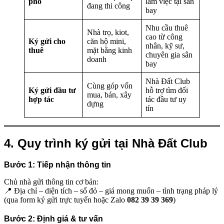
phố
làm việc tại sân
đang thi công
bay
Nhu cầu thuê
Nhà trọ, kiot,
cao từ công
Ký gửi cho
căn hộ mini,
nhân, kỹ sư,
thuê
mặt bằng kinh
chuyên gia sân
doanh
bay
Nhà Đất Club
Cùng góp vốn
Ký gửi đầu tư
hỗ trợ tìm đối
mua, bán, xây
hợp tác
tác đầu tư uy
dựng
tín
4. Quy trình ký gửi tại Nhà Đất Club
Bước 1:
Tiếp nhận thông tin
Chủ nhà gửi thông tin cơ bản:
📍 Địa chỉ – diện tích – sổ đỏ – giá mong muốn – tình trạng pháp lý
(qua form ký gửi trực tuyến hoặc Zalo
082 39 39 369
)
Bước 2:
Định giá & tư vấn