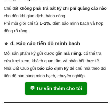
Chủ đất
không phải trả bất kỳ chi phí quảng cáo nào
cho đến khi giao dịch thành công.
Phí môi giới chỉ từ
1–2%
, đảm bảo minh bạch và hợp
đồng rõ ràng.
🔹 d. Báo cáo tiến độ minh bạch
Mỗi sản phẩm ký gửi được gắn
mã riêng
, có thể tra
cứu lượt xem, khách quan tâm và phản hồi thực tế.
Nhà Đất Club gửi
báo cáo định kỳ
để chủ nhà theo dõi
tiến độ bán hàng minh bạch, chuyên nghiệp.
💬 Tư vấn thêm cho tôi