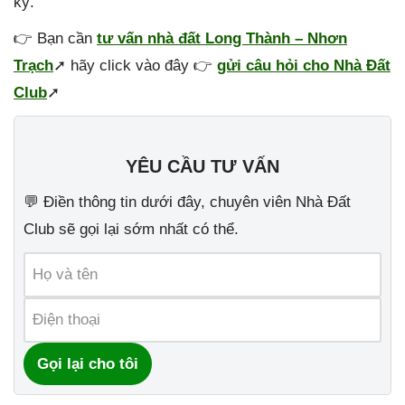
kỳ.
👉 Bạn cần
tư vấn nhà đất Long Thành – Nhơn
Trạch
➚ hãy click vào đây 👉
gửi câu hỏi cho Nhà Đất
Club
➚
YÊU CẦU TƯ VẤN
💬 Điền thông tin dưới đây, chuyên viên Nhà Đất
Club sẽ gọi lại sớm nhất có thể.
Gọi lại cho tôi