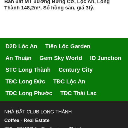
Bán đất MT đường Bưng Cơ, Lộc An, Long
Thành 148,2m², Sổ hồng sẵn, giá 3tỷ.
D2D Lộc An
Tiến Lộc Garden
An Thuận
Gem Sky World
ID Junction
STC Long Thành
Century City
TĐC Long Đức
TĐC Lộc An
TĐC Long Phước
TĐC Thái Lạc
NHÀ ĐẤT CLUB LONG THÀNH
Coffee - Real Estate