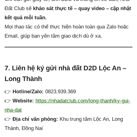
Đất Club sẽ
khảo sát thực tế – quay video – cập nhật
kết quả mỗi tuần.
Mọi thao tác có thể thực hiện hoàn toàn qua Zalo hoặc
Email, giúp bạn yên tâm giao dịch dù ở xa.
7. Liên hệ ký gửi nhà đất D2D Lộc An –
Long Thành
👉
Hotline/Zalo:
0823.939.369
👉
Website:
https://nhadatclub.com/long-thanh/ky-gui-
nha-dat
👉
Địa chỉ văn phòng:
Khu trung tâm Lộc An, Long
Thành, Đồng Nai