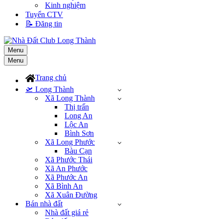
Kinh nghiệm
Tuyển CTV
📝 Đăng tin
Menu
Menu
Trang chủ
🛫 Long Thành
Xã Long Thành
Thị trấn
Long An
Lộc An
Bình Sơn
Xã Long Phước
Bàu Cạn
Xã Phước Thái
Xã An Phước
Xã Phước An
Xã Bình An
Xã Xuân Đường
Bán nhà đất
Nhà đất giá rẻ