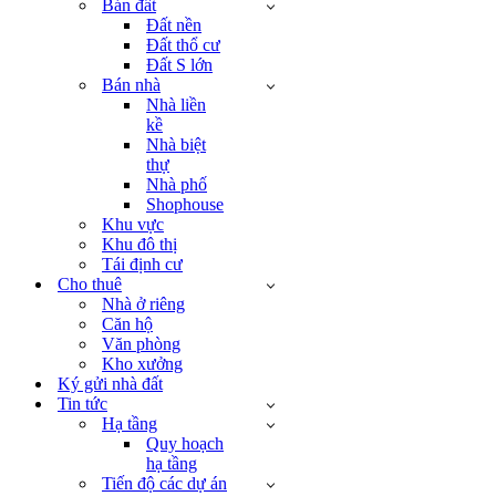
Bán đất
Đất nền
Đất thổ cư
Đất S lớn
Bán nhà
Nhà liền
kề
Nhà biệt
thự
Nhà phố
Shophouse
Khu vực
Khu đô thị
Tái định cư
Cho thuê
Nhà ở riêng
Căn hộ
Văn phòng
Kho xưởng
Ký gửi nhà đất
Tin tức
Hạ tầng
Quy hoạch
hạ tầng
Tiến độ các dự án