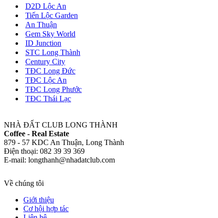
D2D Lộc An
Tiến Lộc Garden
An Thuận
Gem Sky World
ID Junction
STC Long Thành
Century City
TĐC Long Đức
TĐC Lộc An
TĐC Long Phước
TĐC Thái Lạc
NHÀ ĐẤT CLUB LONG THÀNH
Coffee - Real Estate
879 - 57 KDC An Thuận, Long Thành
Điện thoại: 082 39 39 369
E-mail: longthanh@nhadatclub.com
Về chúng tôi
Giới thiệu
Cơ hội hợp tác
Liên hệ