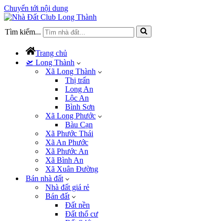
Chuyển tới nội dung
Tìm kiếm...
Trang chủ
🛫 Long Thành
Xã Long Thành
Thị trấn
Long An
Lộc An
Bình Sơn
Xã Long Phước
Bàu Cạn
Xã Phước Thái
Xã An Phước
Xã Phước An
Xã Bình An
Xã Xuân Đường
Bán nhà đất
Nhà đất giá rẻ
Bán đất
Đất nền
Đất thổ cư