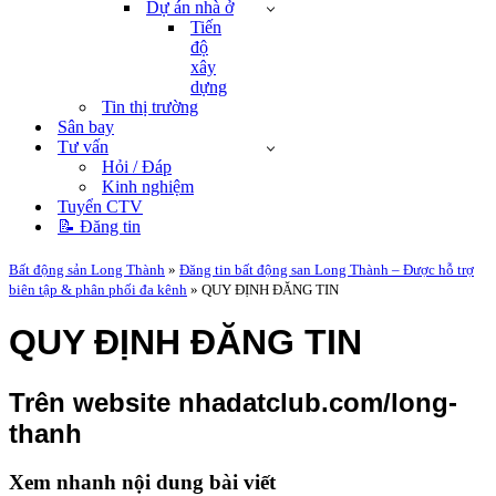
Dự án nhà ở
Tiến
độ
xây
dựng
Tin thị trường
Sân bay
Tư vấn
Hỏi / Đáp
Kinh nghiệm
Tuyển CTV
📝 Đăng tin
Bất động sản Long Thành
»
Đăng tin bất động san Long Thành – Được hỗ trợ
biên tập & phân phối đa kênh
»
QUY ĐỊNH ĐĂNG TIN
QUY ĐỊNH ĐĂNG TIN
Trên website nhadatclub.com/long-
thanh
Xem nhanh nội dung bài viết