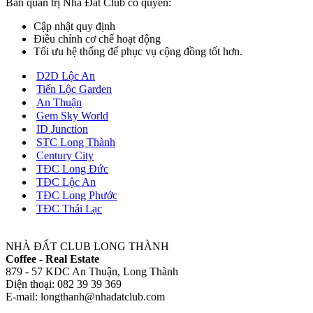
Ban quản trị Nhà Đất Club có quyền:
Cập nhật quy định
Điều chỉnh cơ chế hoạt động
Tối ưu hệ thống để phục vụ cộng đồng tốt hơn.
D2D Lộc An
Tiến Lộc Garden
An Thuận
Gem Sky World
ID Junction
STC Long Thành
Century City
TĐC Long Đức
TĐC Lộc An
TĐC Long Phước
TĐC Thái Lạc
NHÀ ĐẤT CLUB LONG THÀNH
Coffee - Real Estate
879 - 57 KDC An Thuận, Long Thành
Điện thoại: 082 39 39 369
E-mail: longthanh@nhadatclub.com