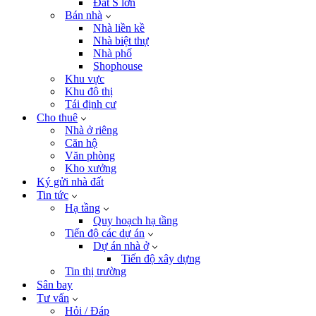
Đất S lớn
Bán nhà
Nhà liền kề
Nhà biệt thự
Nhà phố
Shophouse
Khu vực
Khu đô thị
Tái định cư
Cho thuê
Nhà ở riêng
Căn hộ
Văn phòng
Kho xưởng
Ký gửi nhà đất
Tin tức
Hạ tầng
Quy hoạch hạ tầng
Tiến độ các dự án
Dự án nhà ở
Tiến độ xây dựng
Tin thị trường
Sân bay
Tư vấn
Hỏi / Đáp