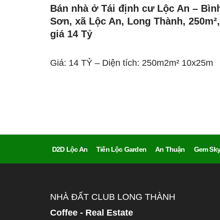
Bán nhà ở Tái định cư Lộc An – Bìn
Sơn, xã Lộc An, Long Thành, 250m²,
giá 14 Tỷ
Giá: 14 TỶ – Diện tích: 250m2m² 10x25m
D2D Lộc An
Tiến Lộc Garden
An Thuận
Gem Sky
NHÀ ĐẤT CLUB LONG THÀNH
Coffee - Real Estate