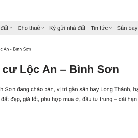
 đất
Cho thuê
Ký gửi nhà đất
Tin tức
Sân bay
ộc An - Bình Sơn
h cư Lộc An – Bình Sơn
nh Sơn đang chào bán, vị trí gần sân bay Long Thành, hạ
ô đất đẹp, giá tốt, phù hợp mua ở, đầu tư trung – dài hạn