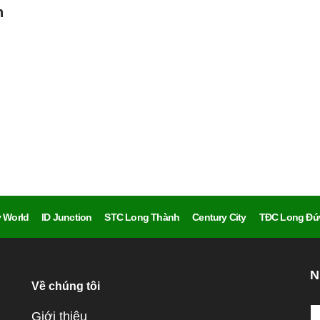
h
 World
ID Junction
STC Long Thành
Century City
TĐC Long Đứ
N
Về chúng tôi
Giới thiệu