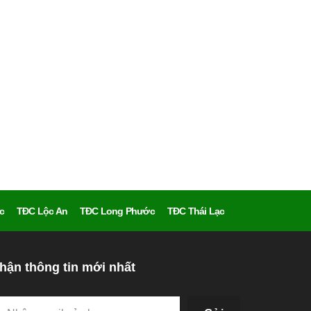
c
TĐC Lộc An
TĐC Long Phước
TĐC Thái Lạc
hận thông tin mới nhất