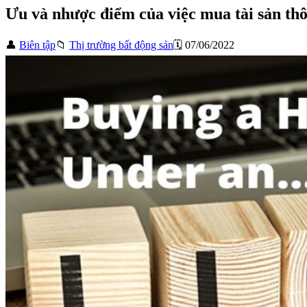
Ưu và nhược điểm của việc mua tài sản t
👤
Biên tập
📁
Thị trường bất động sản
🗓️ 07/06/2022