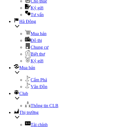
Cho thuê
Ký gửi
Tư vấn
Hà Đông
Mua bán
Đô thị
Chung cư
Biệt thự
Ký gửi
Mua bán
Cẩm Phả
Vân Đồn
Club
Thông tin CLB
Thị trường
Tài chính