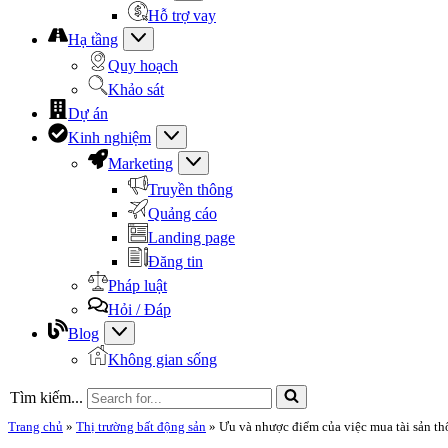
Hỗ trợ vay
Hạ tầng
Quy hoạch
Khảo sát
Dự án
Kinh nghiệm
Marketing
Truyền thông
Quảng cáo
Landing page
Đăng tin
Pháp luật
Hỏi / Đáp
Blog
Không gian sống
Tìm kiếm...
Trang chủ
»
Thị trường bất động sản
»
Ưu và nhược điểm của việc mua tài sản 