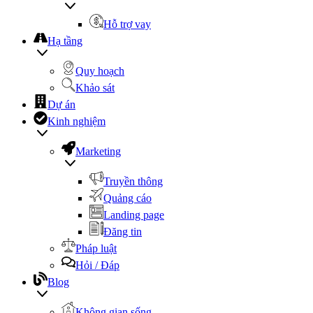
Hỗ trợ vay
Hạ tầng
Quy hoạch
Khảo sát
Dự án
Kinh nghiệm
Marketing
Truyền thông
Quảng cáo
Landing page
Đăng tin
Pháp luật
Hỏi / Đáp
Blog
Không gian sống