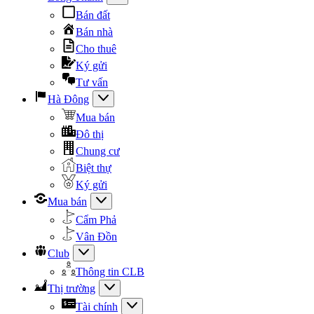
Bán đất
Bán nhà
Cho thuê
Ký gửi
Tư vấn
Hà Đông
Mua bán
Đô thị
Chung cư
Biệt thự
Ký gửi
Mua bán
Cẩm Phả
Vân Đồn
Club
Thông tin CLB
Thị trường
Tài chính