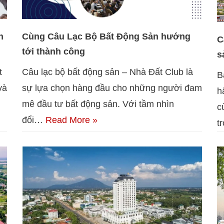
n
Cùng Câu Lạc Bộ Bất Động Sản hướng
C
tới thành công
s
t
Câu lạc bộ bất động sản – Nhà Đất Club là
B
và
sự lựa chọn hàng đầu cho những người đam
h
mê đầu tư bất động sản. Với tầm nhìn
c
đổi…
Read More »
t