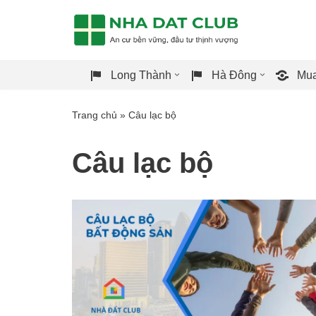
Chuyển
tới
Long Thành
Hà Đông
Mua
nội
dung
Trang chủ
»
Câu lạc bộ
Câu lạc bộ