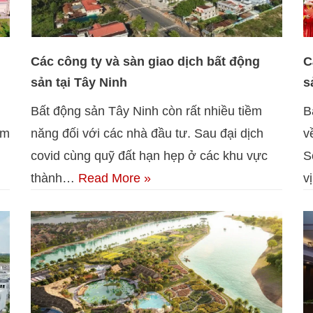
Các công ty và sàn giao dịch bất động
C
sản tại Tây Ninh
s
Bất động sản Tây Ninh còn rất nhiều tiềm
B
ìm
năng đối với các nhà đầu tư. Sau đại dịch
v
covid cùng quỹ đất hạn hẹp ở các khu vực
S
thành…
Read More »
v