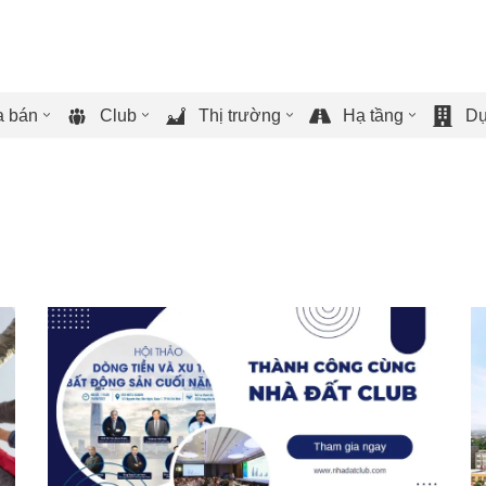
 bán
Club
Thị trường
Hạ tầng
Dự