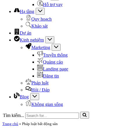
Hỗ trợ vay
Hạ tầng
Quy hoạch
Khảo sát
Dự án
Kinh nghiệm
Marketing
Truyền thông
Quảng cáo
Landing page
Đăng tin
Pháp luật
Hỏi / Đáp
Blog
Không gian sống
Tìm kiếm...
Trang chủ
»
Pháp luật bất động sản