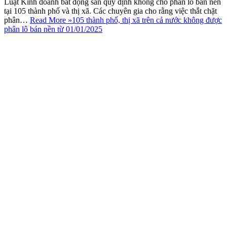
Luật Kinh doanh bất động sản quy định không cho phân lô bán nền
tại 105 thành phố và thị xã. Các chuyên gia cho rằng việc thắt chặt
phân…
Read More »
105 thành phố, thị xã trên cả nước không được
phân lô bán nền từ 01/01/2025