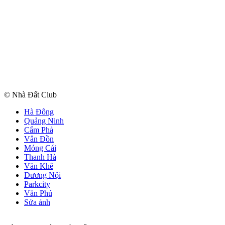
© Nhà Đất Club
Hà Đông
Quảng Ninh
Cẩm Phả
Vân Đồn
Móng Cái
Thanh Hà
Văn Khê
Dương Nội
Parkcity
Văn Phú
Sửa ảnh