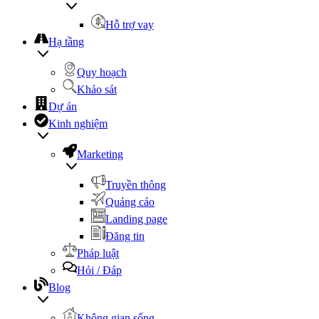
Hỗ trợ vay
Hạ tầng
Quy hoạch
Khảo sát
Dự án
Kinh nghiệm
Marketing
Truyền thông
Quảng cáo
Landing page
Đăng tin
Pháp luật
Hỏi / Đáp
Blog
Không gian sống