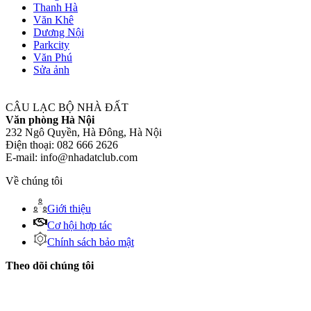
Thanh Hà
Văn Khê
Dương Nội
Parkcity
Văn Phú
Sửa ảnh
CÂU LẠC BỘ NHÀ ĐẤT
Văn phòng Hà Nội
232 Ngô Quyền, Hà Đông, Hà Nội
Điện thoại: 082 666 2626
E-mail: info@nhadatclub.com
Về chúng tôi
Giới thiệu
Cơ hội hợp tác
Chính sách bảo mật
Theo dõi chúng tôi