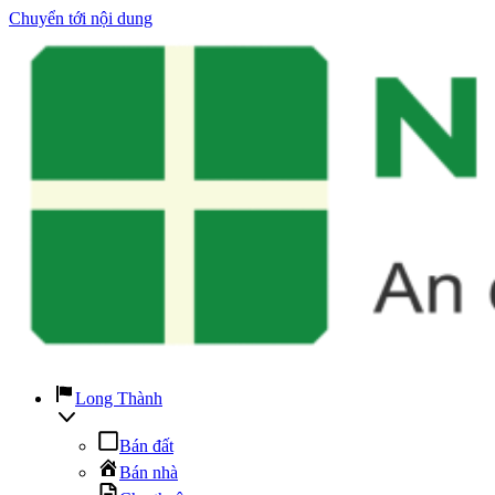
Chuyển tới nội dung
Long Thành
Bán đất
Bán nhà