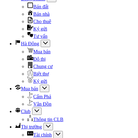
Bán đất
Bán nhà
Cho thuê
Ký gửi
Tư vấn
Hà Đông
Mua bán
Đô thị
Chung cư
Biệt thự
Ký gửi
Mua bán
Cẩm Phả
Vân Đồn
Club
Thông tin CLB
Thị trường
Tài chính