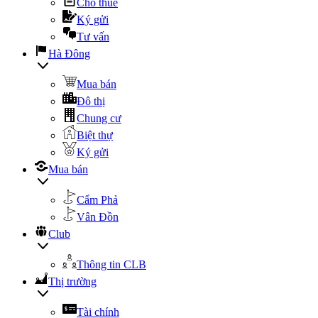
Cho thuê
Ký gửi
Tư vấn
Hà Đông
Mua bán
Đô thị
Chung cư
Biệt thự
Ký gửi
Mua bán
Cẩm Phả
Vân Đồn
Club
Thông tin CLB
Thị trường
Tài chính