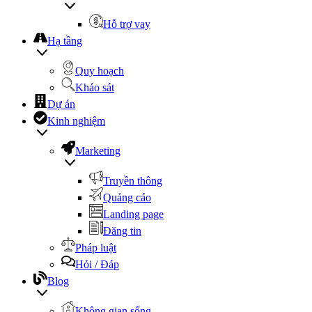
Hỗ trợ vay
Hạ tầng
Quy hoạch
Khảo sát
Dự án
Kinh nghiệm
Marketing
Truyền thông
Quảng cáo
Landing page
Đăng tin
Pháp luật
Hỏi / Đáp
Blog
Không gian sống