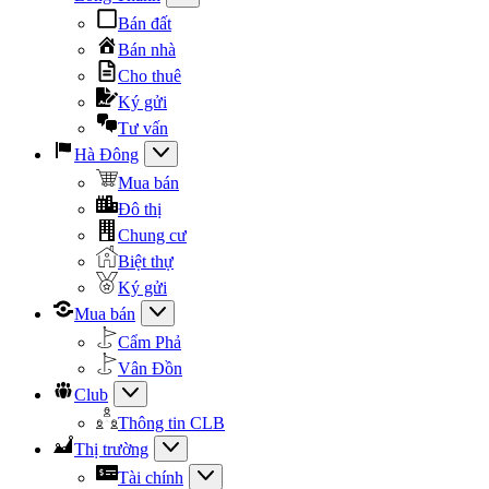
Bán đất
Bán nhà
Cho thuê
Ký gửi
Tư vấn
Hà Đông
Mua bán
Đô thị
Chung cư
Biệt thự
Ký gửi
Mua bán
Cẩm Phả
Vân Đồn
Club
Thông tin CLB
Thị trường
Tài chính