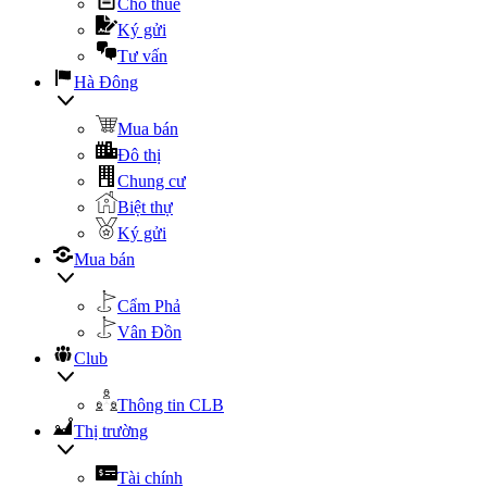
Cho thuê
Ký gửi
Tư vấn
Hà Đông
Mua bán
Đô thị
Chung cư
Biệt thự
Ký gửi
Mua bán
Cẩm Phả
Vân Đồn
Club
Thông tin CLB
Thị trường
Tài chính