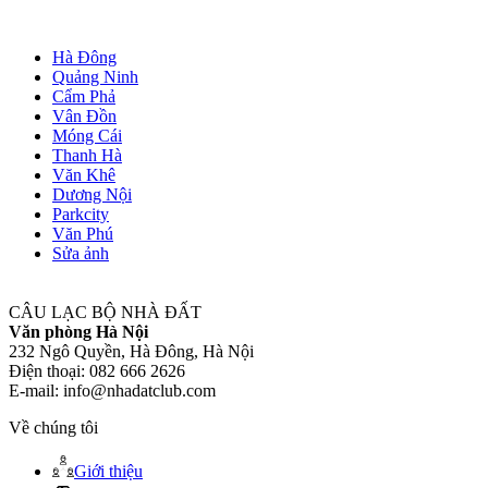
Hà Đông
Quảng Ninh
Cẩm Phả
Vân Đồn
Móng Cái
Thanh Hà
Văn Khê
Dương Nội
Parkcity
Văn Phú
Sửa ảnh
CÂU LẠC BỘ NHÀ ĐẤT
Văn phòng Hà Nội
232 Ngô Quyền, Hà Đông, Hà Nội
Điện thoại: 082 666 2626
E-mail: info@nhadatclub.com
Về chúng tôi
Giới thiệu