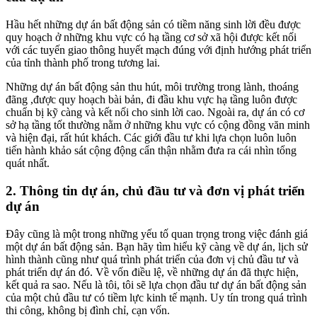
Hầu hết những dự án bất động sản có tiềm năng sinh lời đều được
quy hoạch ở những khu vực có hạ tầng cơ sở xã hội được kết nối
với các tuyến giao thông huyết mạch đúng với định hướng phát triển
của tỉnh thành phố trong tương lai.
Những dự án bất động sản thu hút, môi trường trong lành, thoáng
đãng ,được quy hoạch bài bản, đi đầu khu vực hạ tầng luôn được
chuẩn bị kỹ càng và kết nối cho sinh lời cao. Ngoài ra, dự án có cơ
sở hạ tầng tốt thường nằm ở những khu vực có cộng đồng văn minh
và hiện đại, rất hút khách. Các giới đầu tư khi lựa chọn luôn luôn
tiến hành khảo sát cộng động cẩn thận nhằm đưa ra cái nhìn tổng
quát nhất.
2. Thông tin dự án, chủ đầu tư và đơn vị phát triển
dự án
Đây cũng là một trong những yếu tố quan trọng trong việc đánh giá
một dự án bất động sản. Bạn hãy tìm hiểu kỹ càng về dự án, lịch sử
hình thành cũng như quá trình phát triển của đơn vị chủ đầu tư và
phát triển dự án đó. Về vốn điều lệ, về những dự án đã thực hiện,
kết quả ra sao. Nếu là tôi, tôi sẽ lựa chọn đầu tư dự án bất động sản
của một chủ đầu tư có tiềm lực kinh tế mạnh. Uy tín trong quá trình
thi công, không bị đình chỉ, cạn vốn.