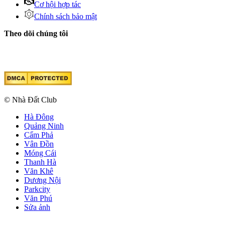
Cơ hội hợp tác
Chính sách bảo mật
Theo dõi chúng tôi
© Nhà Đất Club
Hà Đông
Quảng Ninh
Cẩm Phả
Vân Đồn
Móng Cái
Thanh Hà
Văn Khê
Dương Nội
Parkcity
Văn Phú
Sửa ảnh