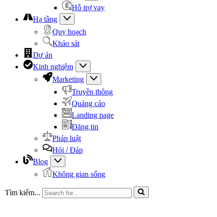
Hỗ trợ vay
Hạ tầng
Quy hoạch
Khảo sát
Dự án
Kinh nghiệm
Marketing
Truyền thông
Quảng cáo
Landing page
Đăng tin
Pháp luật
Hỏi / Đáp
Blog
Không gian sống
Tìm kiếm...