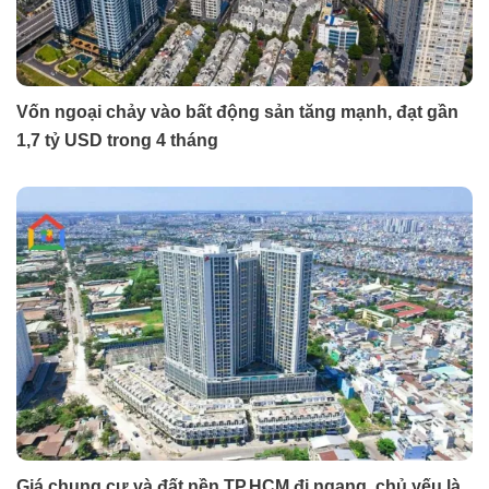
Vốn ngoại chảy vào bất động sản tăng mạnh, đạt gần
1,7 tỷ USD trong 4 tháng
Giá chung cư và đất nền TP.HCM đi ngang, chủ yếu là