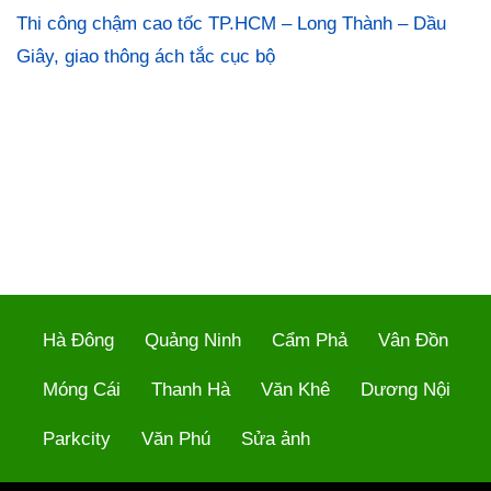
Thi công chậm cao tốc TP.HCM – Long Thành – Dầu
Giây, giao thông ách tắc cục bộ
Hà Đông
Quảng Ninh
Cẩm Phả
Vân Đồn
Móng Cái
Thanh Hà
Văn Khê
Dương Nội
Parkcity
Văn Phú
Sửa ảnh