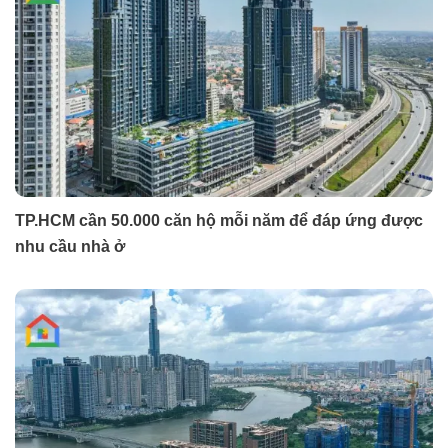
TP.HCM cần 50.000 căn hộ mỗi năm để đáp ứng được
nhu cầu nhà ở