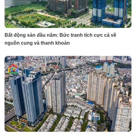
Bất động sản đầu năm: Bức tranh tích cực cả về
nguồn cung và thanh khoản