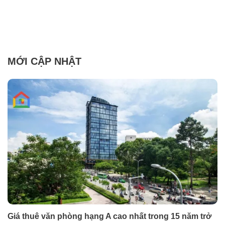
MỚI CẬP NHẬT
Giá thuê văn phòng hạng A cao nhất trong 15 năm trở