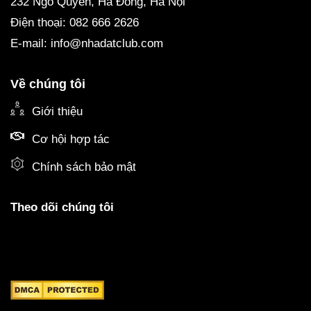
232 Ngô Quyền, Hà Đông, Hà Nội
Điện thoại: 082 666 2626
E-mail: info@nhadatclub.com
Về chúng tôi
Giới thiệu
Cơ hội hợp tác
Chính sách bảo mật
Theo dõi chúng tôi