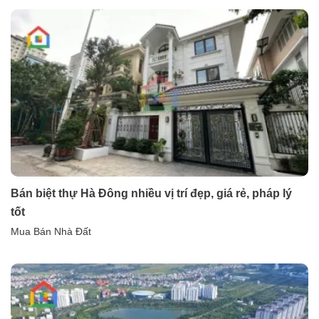
Bán biệt thự Hà Đông nhiều vị trí đẹp, giá rẻ, pháp lý
tốt
Mua Bán Nhà Đất