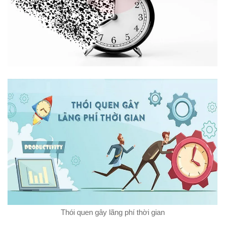
Thói quen gây lãng phí thời gian