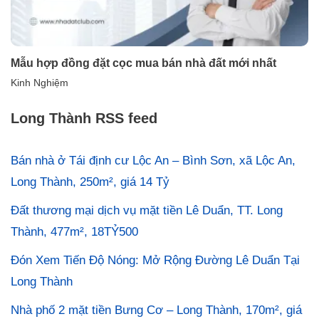
Mẫu hợp đồng đặt cọc mua bán nhà đất mới nhất
Kinh Nghiệm
Long Thành RSS feed
Bán nhà ở Tái định cư Lộc An – Bình Sơn, xã Lộc An,
Long Thành, 250m², giá 14 Tỷ
Đất thương mại dịch vụ mặt tiền Lê Duẩn, TT. Long
Thành, 477m², 18TỶ500
Đón Xem Tiến Độ Nóng: Mở Rộng Đường Lê Duẩn Tại
Long Thành
Nhà phố 2 mặt tiền Bưng Cơ – Long Thành, 170m², giá