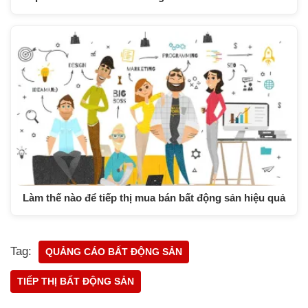
Làm thế nào để tiếp thị mua bán bất động sản hiệu quả
Tag:
QUẢNG CÁO BẤT ĐỘNG SẢN
TIẾP THỊ BẤT ĐỘNG SẢN