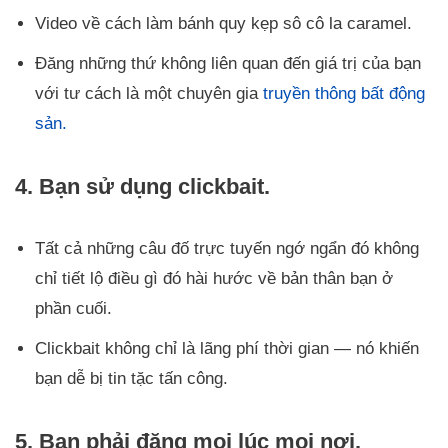
Video về cách làm bánh quy kẹp sô cô la caramel.
Đăng những thứ không liên quan đến giá trị của bạn
với tư cách là một chuyên gia
truyền thông bất động
sản.
4. Bạn sử dụng clickbait.
Tất cả những câu đố trực tuyến ngớ ngẩn đó không
chỉ tiết lộ điều gì đó hài hước về bản thân bạn ở
phần cuối.
Clickbait không chỉ là lãng phí thời gian — nó khiến
bạn dễ bị tin tặc tấn công.
5. Bạn phải đăng mọi lúc mọi nơi.