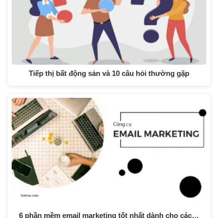
Tiếp thị bất động sản và 10 câu hỏi thường gặp
6 phần mềm email marketing tốt nhất dành cho các…