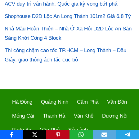
ACV duy trì vận hành, Quốc gia kỳ vọng bứt phá
Shophouse D2D Lộc An Long Thành 101m2 Giá 6.8 Tỷ
Nhà Mẫu Hoàn Thiện – Nhà Ở Xã Hội D2D Lộc An Sẵn
Sàng Khởi Công 4 Block
Thi công chậm cao tốc TP.HCM – Long Thành – Dầu
Giây, giao thông ách tắc cục bộ
Hà Đông
Quảng Ninh
Cẩm Phả
Vân Đồn
Móng Cái
Thanh Hà
Văn Khê
Dương Nội
Parkcity
Văn Phú
Sửa ảnh