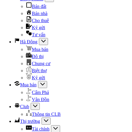
Bán đất
Bán nhà
Cho thuê
Ký gửi
Tư vấn
Hà Đông
Mua bán
Đô thị
Chung cư
Biệt thự
Ký gửi
Mua bán
Cẩm Phả
Vân Đồn
Club
Thông tin CLB
Thị trường
Tài chính