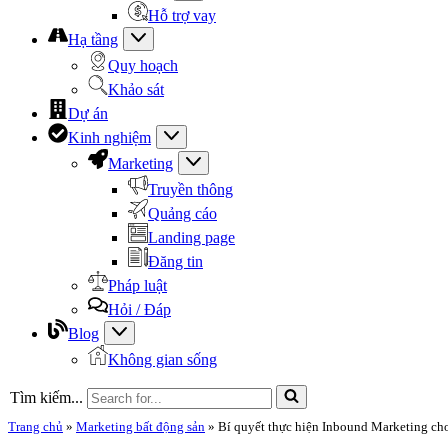
Hỗ trợ vay
Hạ tầng
Quy hoạch
Khảo sát
Dự án
Kinh nghiệm
Marketing
Truyền thông
Quảng cáo
Landing page
Đăng tin
Pháp luật
Hỏi / Đáp
Blog
Không gian sống
Tìm kiếm...
Trang chủ
»
Marketing bất động sản
»
Bí quyết thực hiện Inbound Marketing cho