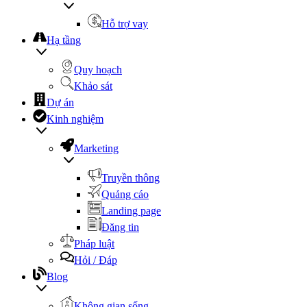
Hỗ trợ vay
Hạ tầng
Quy hoạch
Khảo sát
Dự án
Kinh nghiệm
Marketing
Truyền thông
Quảng cáo
Landing page
Đăng tin
Pháp luật
Hỏi / Đáp
Blog
Không gian sống