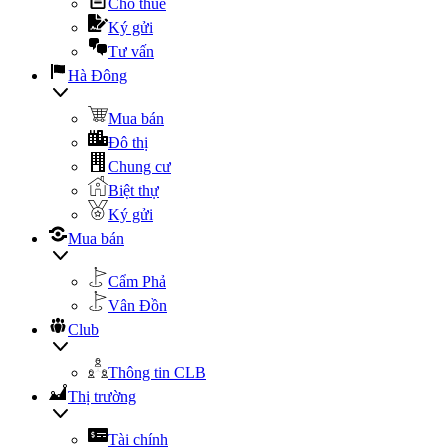
Cho thuê
Ký gửi
Tư vấn
Hà Đông
Mua bán
Đô thị
Chung cư
Biệt thự
Ký gửi
Mua bán
Cẩm Phả
Vân Đồn
Club
Thông tin CLB
Thị trường
Tài chính