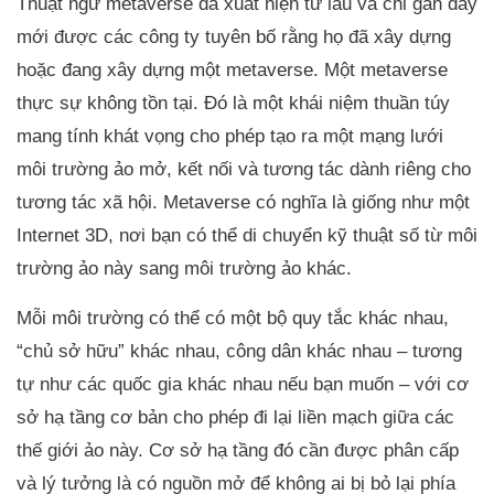
Thuật ngữ metaverse đã xuất hiện từ lâu và chỉ gần đây
mới được các công ty tuyên bố rằng họ đã xây dựng
hoặc đang xây dựng một metaverse. Một metaverse
thực sự không tồn tại. Đó là một khái niệm thuần túy
mang tính khát vọng cho phép tạo ra một mạng lưới
môi trường ảo mở, kết nối và tương tác dành riêng cho
tương tác xã hội. Metaverse có nghĩa là giống như một
Internet 3D, nơi bạn có thể di chuyển kỹ thuật số từ môi
trường ảo này sang môi trường ảo khác.
Mỗi môi trường có thể có một bộ quy tắc khác nhau,
“chủ sở hữu” khác nhau, công dân khác nhau – tương
tự như các quốc gia khác nhau nếu bạn muốn – với cơ
sở hạ tầng cơ bản cho phép đi lại liền mạch giữa các
thế giới ảo này. Cơ sở hạ tầng đó cần được phân cấp
và lý tưởng là có nguồn mở để không ai bị bỏ lại phía