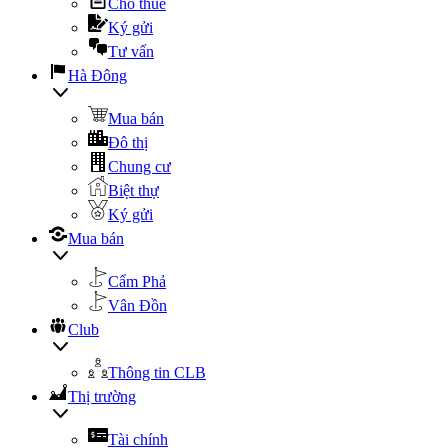
Cho thuê
Ký gửi
Tư vấn
Hà Đông
Mua bán
Đô thị
Chung cư
Biệt thự
Ký gửi
Mua bán
Cẩm Phả
Vân Đồn
Club
Thông tin CLB
Thị trường
Tài chính