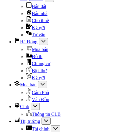
Bán đất
Bán nhà
Cho thuê
Ký gửi
Tư vấn
Hà Đông
Mua bán
Đô thị
Chung cư
Biệt thự
Ký gửi
Mua bán
Cẩm Phả
Vân Đồn
Club
Thông tin CLB
Thị trường
Tài chính