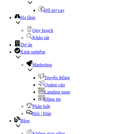
Hỗ trợ vay
Hạ tầng
Quy hoạch
Khảo sát
Dự án
Kinh nghiệm
Marketing
Truyền thông
Quảng cáo
Landing page
Đăng tin
Pháp luật
Hỏi / Đáp
Blog
Không gian sống