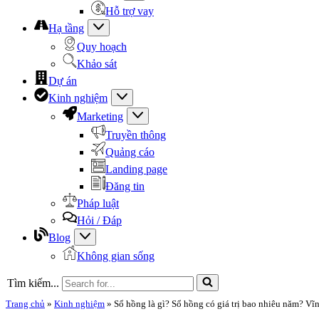
Hỗ trợ vay
Hạ tầng
Quy hoạch
Khảo sát
Dự án
Kinh nghiệm
Marketing
Truyền thông
Quảng cáo
Landing page
Đăng tin
Pháp luật
Hỏi / Đáp
Blog
Không gian sống
Tìm kiếm...
Trang chủ
»
Kinh nghiệm
»
Sổ hồng là gì? Sổ hồng có giá trị bao nhiêu năm? Vĩ