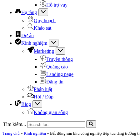
Hỗ trợ vay
Hạ tầng
Quy hoạch
Khảo sát
Dự án
Kinh nghiệm
Marketing
Truyền thông
Quảng cáo
Landing page
Đăng tin
Pháp luật
Hỏi / Đáp
Blog
Không gian sống
Tìm kiếm...
Trang chủ
»
Kinh nghiệm
»
Bất động sản khu công nghiệp tiếp tục tăng trưởng 