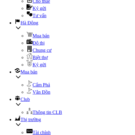
Cho thuê
Ký gửi
Tư vấn
Hà Đông
Mua bán
Đô thị
Chung cư
Biệt thự
Ký gửi
Mua bán
Cẩm Phả
Vân Đồn
Club
Thông tin CLB
Thị trường
Tài chính