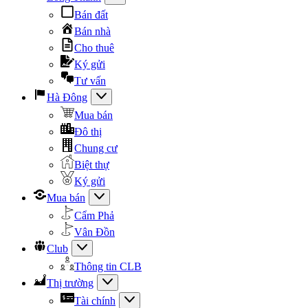
Bán đất
Bán nhà
Cho thuê
Ký gửi
Tư vấn
Hà Đông
Mua bán
Đô thị
Chung cư
Biệt thự
Ký gửi
Mua bán
Cẩm Phả
Vân Đồn
Club
Thông tin CLB
Thị trường
Tài chính