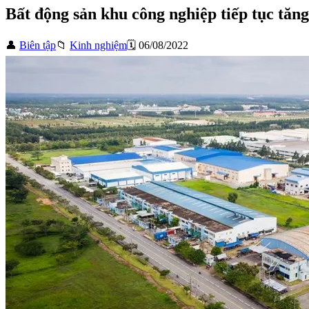
Bất động sản khu công nghiệp tiếp tục tăn
👤
Biên tập
📁
Kinh nghiệm
🗓️ 06/08/2022