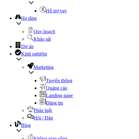
Hỗ trợ vay
Hạ tầng
Quy hoạch
Khảo sát
Dự án
Kinh nghiệm
Marketing
Truyền thông
Quảng cáo
Landing page
Đăng tin
Pháp luật
Hỏi / Đáp
Blog
Không gian sống