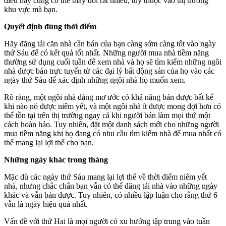
điều này cũng có thể thay đổi rất nhiều, tùy thuộc vào thị trường
khu vực mà bạn.
Quyết định đúng thời điểm
Hãy đăng tải căn nhà cần bán của bạn càng sớm càng tốt vào ngày
thứ Sáu để có kết quả tốt nhất. Những người mua nhà tiềm năng
thường sử dụng cuối tuần để xem nhà và họ sẽ tìm kiếm những ngôi
nhà được bán trực tuyến từ các đại lý bất động sản của họ vào các
ngày thứ Sáu để xác định những ngôi nhà họ muốn xem.
Rõ ràng, một ngôi nhà đáng mơ ước có khả năng bán được bất kể
khi nào nó được niêm yết, và một ngôi nhà ít được mong đợi hơn có
thể tồn tại trên thị trường ngay cả khi người bán làm mọi thứ một
cách hoàn hảo. Tuy nhiên, đặt một danh sách mới cho những người
mua tiềm năng khi họ đang có nhu cầu tìm kiếm nhà để mua nhất có
thể mang lại lợi thế cho bạn.
Những ngày khác trong tháng
Mặc dù các ngày thứ Sáu mang lại lợi thế về thời điểm niêm yết
nhà, nhưng chắc chắn bạn vẫn có thể đăng tải nhà vào những ngày
khác và vẫn bán được. Tuy nhiên, có nhiều lập luận cho rằng thứ 6
vẫn là ngày hiệu quả nhất.
Vấn đề với thứ Hai là mọi người có xu hướng tập trung vào tuần