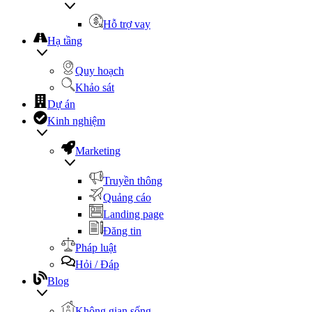
Hỗ trợ vay
Hạ tầng
Quy hoạch
Khảo sát
Dự án
Kinh nghiệm
Marketing
Truyền thông
Quảng cáo
Landing page
Đăng tin
Pháp luật
Hỏi / Đáp
Blog
Không gian sống