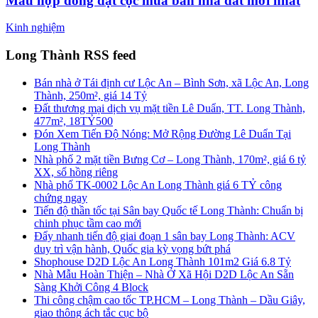
Mẫu hợp đồng đặt cọc mua bán nhà đất mới nhất
Kinh nghiệm
Long Thành RSS feed
Bán nhà ở Tái định cư Lộc An – Bình Sơn, xã Lộc An, Long
Thành, 250m², giá 14 Tỷ
Đất thương mại dịch vụ mặt tiền Lê Duẩn, TT. Long Thành,
477m², 18TỶ500
Đón Xem Tiến Độ Nóng: Mở Rộng Đường Lê Duẩn Tại
Long Thành
Nhà phố 2 mặt tiền Bưng Cơ – Long Thành, 170m², giá 6 tỷ
XX, sổ hồng riêng
Nhà phố TK-0002 Lộc An Long Thành giá 6 TỶ công
chứng ngay
Tiến độ thần tốc tại Sân bay Quốc tế Long Thành: Chuẩn bị
chinh phục tầm cao mới
Đẩy nhanh tiến độ giai đoạn 1 sân bay Long Thành: ACV
duy trì vận hành, Quốc gia kỳ vọng bứt phá
Shophouse D2D Lộc An Long Thành 101m2 Giá 6.8 Tỷ
Nhà Mẫu Hoàn Thiện – Nhà Ở Xã Hội D2D Lộc An Sẵn
Sàng Khởi Công 4 Block
Thi công chậm cao tốc TP.HCM – Long Thành – Dầu Giây,
giao thông ách tắc cục bộ