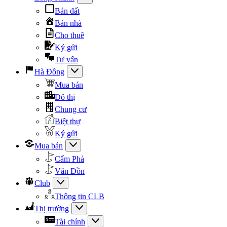
Bán đất
Bán nhà
Cho thuê
Ký gửi
Tư vấn
Hà Đông
Mua bán
Đô thị
Chung cư
Biệt thự
Ký gửi
Mua bán
Cẩm Phả
Vân Đồn
Club
Thông tin CLB
Thị trường
Tài chính