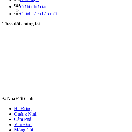
Cơ hội hợp tác
Chính sách bảo mật
Theo dõi chúng tôi
© Nhà Đất Club
Hà Đông
Quảng Ninh
Cẩm Phả
Vân Đồn
Móng Cái