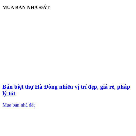
MUA BÁN NHÀ ĐẤT
Bán biệt thự Hà Đông nhiều vị trí đẹp, giá rẻ, pháp
lý tốt
Mua bán nhà đất