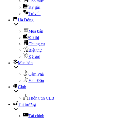
Cho thuê
Ký gửi
Tư vấn
Hà Đông
Mua bán
Đô thị
Chung cư
Biệt thự
Ký gửi
Mua bán
Cẩm Phả
Vân Đồn
Club
Thông tin CLB
Thị trường
Tài chính