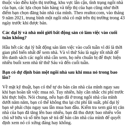
thuộc vào điều kiện thị trường, khu vực lân cận, tình trạng ngôi nhà
của bạn, các lựa chọn bán hàng và tiếp thị của bạn cũng như thời
điểm bạn chọn đăng bán nhà của mình. Theo realtor.com, vào tháng
9 năm 2021, trung bình một ngôi nhà có mặt trên thị trường trong 43
ngày trước khi được bán.
Các đại lý và nhà môi giới bất động sản có làm việc vào cuối
tuần không?
Hầu hết các đại lý bất động sản làm việc vào cuối tuần vì đó là thời
gian phổ biến nhất để xem nhà. Và vì thứ Sáu là ngày tốt nhất để
lên danh sách các ngôi nhà cần xem, họ nên chuẩn bị để thực hiện
nhiều buổi xem nhà từ thứ Sáu và đến cuối tuần.
Bạn có dự định bán một ngôi nhà sau khi mua nó trong bao
lâu?
Về mặt kỹ thuật, bạn có thể tự do bán căn nhà của mình ngay sau
khi bạn hoàn tất việc mua nó. Tuy nhiên, hãy cân nhắc chi phí trước
khi thực hiện. Nói chung, nếu bạn đã ở trong ngôi nhà của mình
dưới năm năm, bạn có thể không thu lại chi phí lãi suất, phí đại lý
bạn sẽ phải chịu ngay sau lần mua ban đầu. Kiểm tra xem giá trị căn
nhà của bạn đã tăng lên bao nhiêu, bạn đã thu được bao nhiêu vốn
chủ sở hữu và số tiền bạn sẽ trả để bán căn nhà của mình để quyết
định xem nó có xứng đáng hay không.