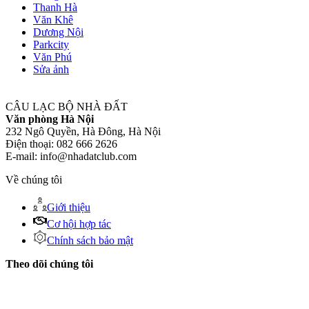
Thanh Hà
Văn Khê
Dương Nội
Parkcity
Văn Phú
Sửa ảnh
CÂU LẠC BỘ NHÀ ĐẤT
Văn phòng Hà Nội
232 Ngô Quyền, Hà Đông, Hà Nội
Điện thoại: 082 666 2626
E-mail: info@nhadatclub.com
Về chúng tôi
Giới thiệu
Cơ hội hợp tác
Chính sách bảo mật
Theo dõi chúng tôi