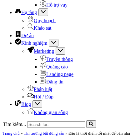
Hỗ trợ vay
Hạ tầng
Quy hoạch
Khảo sát
Dự án
Kinh nghiệm
Marketing
Truyền thông
Quảng cáo
Landing page
Đăng tin
Pháp luật
Hỏi / Đáp
Blog
Không gian sống
Tìm kiếm...
Trang chủ
»
Thị trường bất động sản
»
Đâu là thời điểm tốt nhất để bán nhà