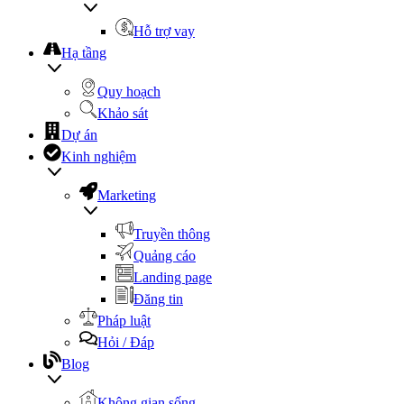
Hỗ trợ vay
Hạ tầng
Quy hoạch
Khảo sát
Dự án
Kinh nghiệm
Marketing
Truyền thông
Quảng cáo
Landing page
Đăng tin
Pháp luật
Hỏi / Đáp
Blog
Không gian sống