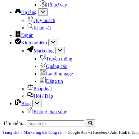
Hỗ trợ vay
Hạ tầng
Quy hoạch
Khảo sát
Dự án
Kinh nghiệm
Marketing
Truyền thông
Quảng cáo
Landing page
Đăng tin
Pháp luật
Hỏi / Đáp
Blog
Không gian sống
Tìm kiếm...
Trang chủ
»
Marketing bất động sản
»
Google Ads và Facebook Ads: Hình thức q