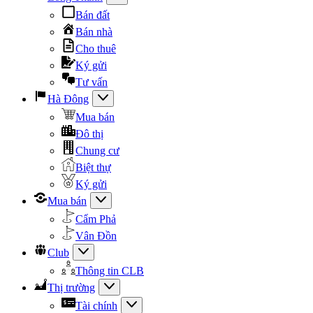
Bán đất
Bán nhà
Cho thuê
Ký gửi
Tư vấn
Hà Đông
Mua bán
Đô thị
Chung cư
Biệt thự
Ký gửi
Mua bán
Cẩm Phả
Vân Đồn
Club
Thông tin CLB
Thị trường
Tài chính