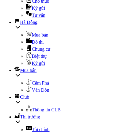
Cho thuê
Ký gửi
Tư vấn
Hà Đông
Mua bán
Đô thị
Chung cư
Biệt thự
Ký gửi
Mua bán
Cẩm Phả
Vân Đồn
Club
Thông tin CLB
Thị trường
Tài chính