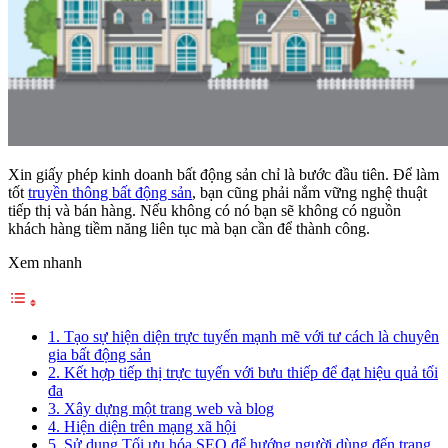
Xin giấy phép kinh doanh bất động sản chỉ là bước đầu tiên. Để làm
tốt
truyền thông bất động sản
, bạn cũng phải nắm vững nghệ thuật
tiếp thị và bán hàng. Nếu không có nó bạn sẽ không có nguồn
khách hàng tiềm năng liên tục mà bạn cần để thành công.
Xem nhanh
1. Tạo sự hiện diện trực tuyến mạnh mẽ với tư cách là chuyên
gia bất động sản
2. Kết hợp tiếp thị trực tuyến với bưu thiếp để đạt hiệu quả tối
đa
3. Xây dựng một trang web và blog
4. Hiện diện trên mạng xã hội
5. Sử dụng Tối ưu hóa SEO để hướng người dùng đến trang