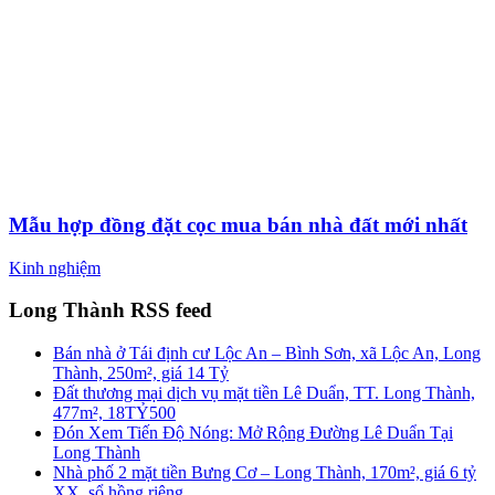
Mẫu hợp đồng đặt cọc mua bán nhà đất mới nhất
Kinh nghiệm
Long Thành RSS feed
Bán nhà ở Tái định cư Lộc An – Bình Sơn, xã Lộc An, Long
Thành, 250m², giá 14 Tỷ
Đất thương mại dịch vụ mặt tiền Lê Duẩn, TT. Long Thành,
477m², 18TỶ500
Đón Xem Tiến Độ Nóng: Mở Rộng Đường Lê Duẩn Tại
Long Thành
Nhà phố 2 mặt tiền Bưng Cơ – Long Thành, 170m², giá 6 tỷ
XX, sổ hồng riêng