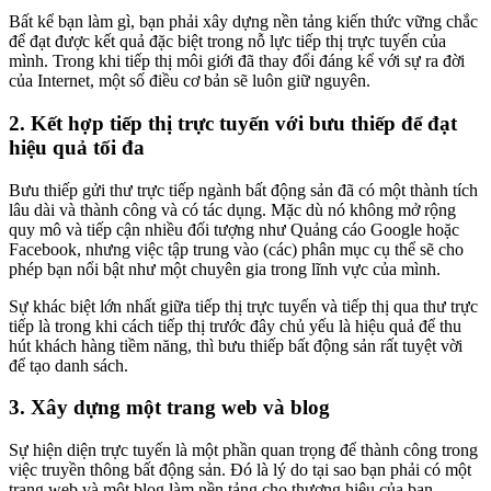
Bất kể bạn làm gì, bạn phải xây dựng nền tảng kiến ​​thức vững chắc
để đạt được kết quả đặc biệt trong nỗ lực tiếp thị trực tuyến của
mình. Trong khi tiếp thị môi giới đã thay đổi đáng kể với sự ra đời
của Internet, một số điều cơ bản sẽ luôn giữ nguyên.
2. Kết hợp tiếp thị trực tuyến với bưu thiếp để đạt
hiệu quả tối đa
Bưu thiếp gửi thư trực tiếp ngành bất động sản đã có một thành tích
lâu dài và thành công và có tác dụng. Mặc dù nó không mở rộng
quy mô và tiếp cận nhiều đối tượng như Quảng cáo Google hoặc
Facebook, nhưng việc tập trung vào (các) phân mục cụ thể sẽ cho
phép bạn nổi bật như một chuyên gia trong lĩnh vực của mình.
Sự khác biệt lớn nhất giữa tiếp thị trực tuyến và tiếp thị qua thư trực
tiếp là trong khi cách tiếp thị trước đây chủ yếu là hiệu quả để thu
hút khách hàng tiềm năng, thì bưu thiếp bất động sản rất tuyệt vời
để tạo danh sách.
3. Xây dựng một trang web và blog
Sự hiện diện trực tuyến là một phần quan trọng để thành công trong
việc truyền thông bất động sản. Đó là lý do tại sao bạn phải có một
trang web và một blog làm nền tảng cho thương hiệu của bạn.