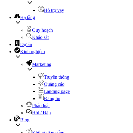
Hỗ trợ vay
Hạ tầng
Quy hoạch
Khảo sát
Dự án
Kinh nghiệm
Marketing
Truyền thông
Quảng cáo
Landing page
Đăng tin
Pháp luật
Hỏi / Đáp
Blog
Không gian sống