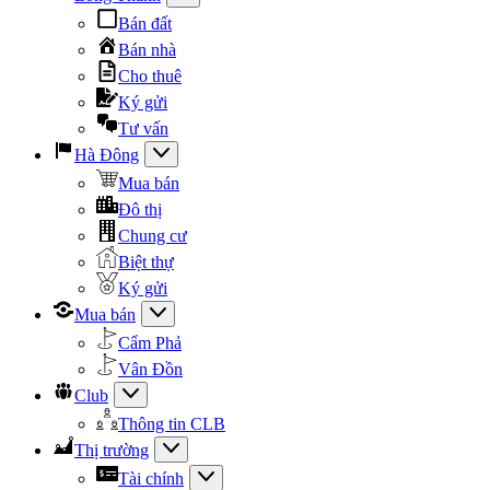
Bán đất
Bán nhà
Cho thuê
Ký gửi
Tư vấn
Hà Đông
Mua bán
Đô thị
Chung cư
Biệt thự
Ký gửi
Mua bán
Cẩm Phả
Vân Đồn
Club
Thông tin CLB
Thị trường
Tài chính