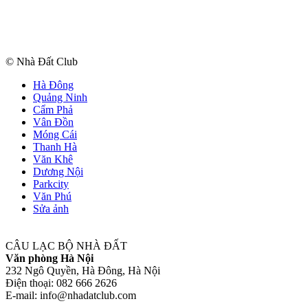
© Nhà Đất Club
Hà Đông
Quảng Ninh
Cẩm Phả
Vân Đồn
Móng Cái
Thanh Hà
Văn Khê
Dương Nội
Parkcity
Văn Phú
Sửa ảnh
CÂU LẠC BỘ NHÀ ĐẤT
Văn phòng Hà Nội
232 Ngô Quyền, Hà Đông, Hà Nội
Điện thoại: 082 666 2626
E-mail: info@nhadatclub.com