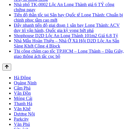
Nhà phố TK-0002 Lộc An Long Thành giá 6 TỶ công
chứng ngay
Tiến độ thần tốc tại Sân bay Quốc tế Long Thành: Chuẩn bị
chinh phục tầm cao mới
Đẩy nhanh tiến độ giai đoạn 1 sân bay Long Thành: ACV
duy trì vận hành, Quốc gia kỳ vọng bứt phá
Shophouse D2D Lộc An Long Thành 101m2 Giá 6.8 Tỷ
Nhà Mẫu Hoàn Thiện – Nhà Ở Xã Hội D2D Lộc An Sẵn
Sàng Khởi Công 4 Block
Thi công chậm cao tốc TP.HCM – Long Thành – Dầu Giây,
giao thông ách tắc cục bộ
Hà Đông
Quảng Ninh
Cẩm Phả
Vân Đồn
Móng Cái
Thanh Hà
Văn Khê
Dương Nội
Parkcity
Văn Phú