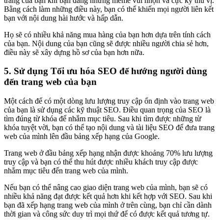
trang của bạn khi bạn đăng những meme vui nhộn và cực kỳ thú vị.
Bằng cách làm những điều này, bạn có thể khiến mọi người liên kết
bạn với nội dung hài hước và hấp dẫn.
Họ sẽ có nhiều khả năng mua hàng của bạn hơn dựa trên tính cách
của bạn. Nội dung của bạn cũng sẽ được nhiều người chia sẻ hơn,
điều này sẽ xây dựng hồ sơ của bạn hơn nữa.
5. Sử dụng Tối ưu hóa SEO để hướng người dùng
đến trang web của bạn
Một cách để có một dòng lưu lượng truy cập ổn định vào trang web
của bạn là sử dụng các kỹ thuật SEO. Điều quan trọng của SEO là
tìm đúng từ khóa để nhắm mục tiêu. Sau khi tìm được những từ
khóa tuyệt vời, bạn có thể tạo nội dung và tài liệu SEO để đưa trang
web của mình lên đầu bảng xếp hạng của Google.
Trang web ở đầu bảng xếp hạng nhận được khoảng 70% lưu lượng
truy cập và bạn có thể thu hút được nhiều khách truy cập được
nhắm mục tiêu đến trang web của mình.
Nếu bạn có thể nâng cao giao diện trang web của mình, bạn sẽ có
nhiều khả năng đạt được kết quả hơn khi kết hợp với SEO. Sau khi
bạn đã xếp hạng trang web của mình ở trên cùng, bạn chỉ cần dành
thời gian và công sức duy trì mọi thứ để có được kết quả tương tự.