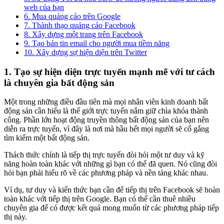
web của bạn
6. Mua quảng cáo trên Google
7. Thành thạo quảng cáo Facebook
8. Xây dựng một trang trên Facebook
9. Tạo bản tin email cho người mua tiềm năng
10. Xây dựng sự hiện diện trên Twitter
1. Tạo sự hiện diện trực tuyến mạnh mẽ với tư cách
là chuyên gia bất động sản
Một trong những điều đầu tiên mà mọi nhân viên kinh doanh bất
động sản cần hiểu là thế giới trực tuyến nắm giữ chìa khóa thành
công. Phần lớn hoạt động truyền thông bất động sản của bạn nên
diễn ra trực tuyến, vì đây là nơi mà hầu hết mọi người sẽ cố gắng
tìm kiếm một bất động sản.
Thách thức chính là tiếp thị trực tuyến đòi hỏi một tư duy và kỹ
năng hoàn toàn khác với những gì bạn có thể đã quen. Nó cũng đòi
hỏi bạn phải hiểu rõ về các phương pháp và nền tảng khác nhau.
Ví dụ, tư duy và kiến ​​thức bạn cần để tiếp thị trên Facebook sẽ hoàn
toàn khác với tiếp thị trên Google. Bạn có thể cần thuê nhiều
chuyên gia để có được kết quả mong muốn từ các phương pháp tiếp
thị này.