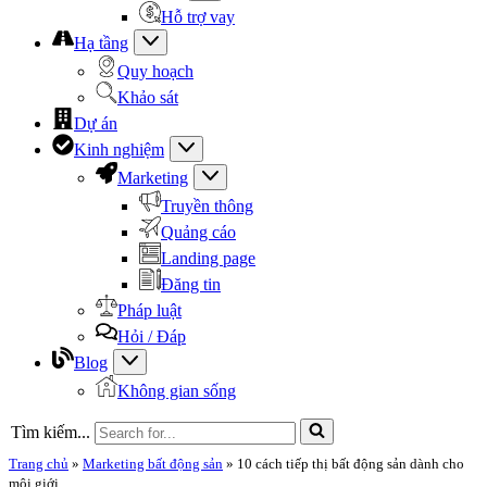
Hỗ trợ vay
Hạ tầng
Quy hoạch
Khảo sát
Dự án
Kinh nghiệm
Marketing
Truyền thông
Quảng cáo
Landing page
Đăng tin
Pháp luật
Hỏi / Đáp
Blog
Không gian sống
Tìm kiếm...
Trang chủ
»
Marketing bất động sản
»
10 cách tiếp thị bất động sản dành cho
môi giới