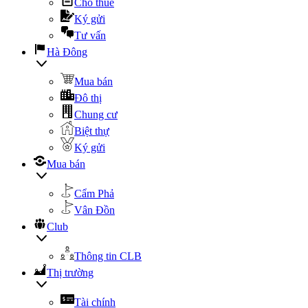
Cho thuê
Ký gửi
Tư vấn
Hà Đông
Mua bán
Đô thị
Chung cư
Biệt thự
Ký gửi
Mua bán
Cẩm Phả
Vân Đồn
Club
Thông tin CLB
Thị trường
Tài chính