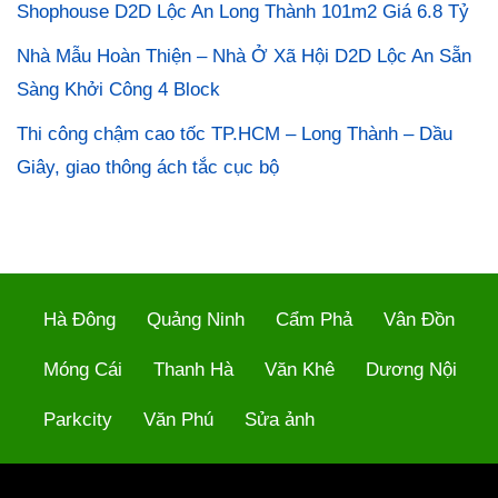
Shophouse D2D Lộc An Long Thành 101m2 Giá 6.8 Tỷ
Nhà Mẫu Hoàn Thiện – Nhà Ở Xã Hội D2D Lộc An Sẵn
Sàng Khởi Công 4 Block
Thi công chậm cao tốc TP.HCM – Long Thành – Dầu
Giây, giao thông ách tắc cục bộ
Hà Đông
Quảng Ninh
Cẩm Phả
Vân Đồn
Móng Cái
Thanh Hà
Văn Khê
Dương Nội
Parkcity
Văn Phú
Sửa ảnh