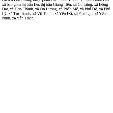
xã bao gồm thị trấn Đu, thị trấn Giang Tiên, xã Cổ Lũng, xã Động
Đạt, xã Hợp Thành, xã Ôn Lương, xã Phấn Mễ, xã Phú Đô, xã Phủ
Lý, xã Tức Tranh, xã Vô Tranh, xã Yên Đổ, xã Yên Lạc, xã Yên
Ninh, xã Yên Trạch.