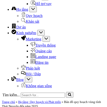
Hỗ trợ vay
Hạ tầng
Quy hoạch
Khảo sát
Dự án
Kinh nghiệm
Marketing
Truyền thông
Quảng cáo
Landing page
Đăng tin
Pháp luật
Hỏi / Đáp
Blog
Không gian sống
Tìm kiếm...
Trang chủ
»
Hạ tầng: Quy hoạch và Phát triển
»
Bản đồ quy hoạch vùng tỉnh
Thái Nguyên đến năm 2035