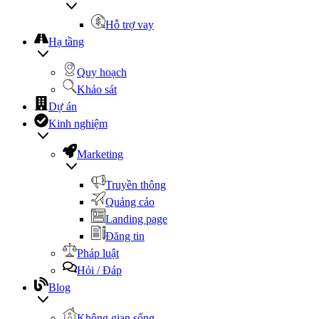
Hỗ trợ vay
Hạ tầng
Quy hoạch
Khảo sát
Dự án
Kinh nghiệm
Marketing
Truyền thông
Quảng cáo
Landing page
Đăng tin
Pháp luật
Hỏi / Đáp
Blog
Không gian sống