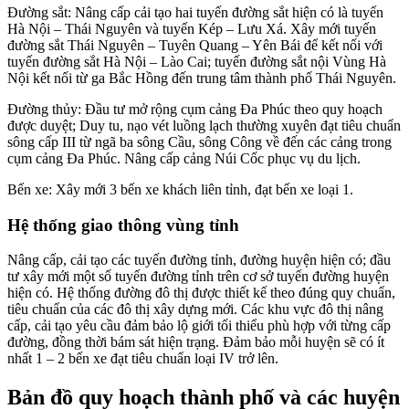
Đường sắt: Nâng cấp cải tạo hai tuyến đường sắt hiện có là tuyến
Hà Nội – Thái Nguyên và tuyến Kép – Lưu Xá. Xây mới tuyến
đường sắt Thái Nguyên – Tuyên Quang – Yên Bái để kết nối với
tuyến đường sắt Hà Nội – Lào Cai; tuyến đường sắt nội Vùng Hà
Nội kết nối từ ga Bắc Hồng đến trung tâm thành phố Thái Nguyên.
Đường thủy: Đầu tư mở rộng cụm cảng Đa Phúc theo quy hoạch
được duyệt; Duy tu, nạo vét luồng lạch thường xuyên đạt tiêu chuẩn
sông cấp III từ ngã ba sông Cầu, sông Công về đến các cảng trong
cụm cảng Đa Phúc. Nâng cấp cảng Núi Cốc phục vụ du lịch.
Bến xe: Xây mới 3 bến xe khách liên tỉnh, đạt bến xe loại 1.
Hệ thống giao thông vùng tỉnh
Nâng cấp, cải tạo các tuyến đường tỉnh, đường huyện hiện có; đầu
tư xây mới một số tuyến đường tỉnh trên cơ sở tuyến đường huyện
hiện có. Hệ thống đường đô thị được thiết kế theo đúng quy chuẩn,
tiêu chuẩn của các đô thị xây dựng mới. Các khu vực đô thị nâng
cấp, cải tạo yêu cầu đảm bảo lộ giới tối thiểu phù hợp với từng cấp
đường, đồng thời bám sát hiện trạng. Đảm bảo mỗi huyện sẽ có ít
nhất 1 – 2 bến xe đạt tiêu chuẩn loại IV trở lên.
Bản đồ quy hoạch thành phố và các huyện