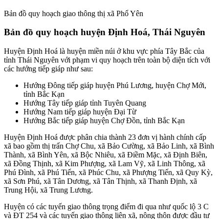
Bản đồ quy hoạch giao thông thị xã Phổ Yên
Bản đồ quy hoạch huyện Định Hoá, Thái Nguyên
Huyện Định Hoá là huyện miền núi ở khu vực phía Tây Bắc của
tỉnh Thái Nguyên với phạm vi quy hoạch trên toàn bộ diện tích với
các hướng tiếp giáp như sau:
Hướng Đông tiếp giáp huyện Phú Lương, huyện Chợ Mới,
tỉnh Bắc Kạn
Hướng Tây tiếp giáp tỉnh Tuyên Quang
Hướng Nam tiếp giáp huyện Đại Từ
Hướng Bắc tiếp giáp huyện Chợ Đồn, tỉnh Bắc Kạn
Huyện Định Hoá được phân chia thành 23 đơn vị hành chính cấp
xã bao gồm thị trấn Chợ Chu, xã Bảo Cường, xã Bảo Linh, xã Bình
Thành, xã Bình Yên, xã Bộc Nhiêu, xã Điềm Mặc, xã Định Biên,
xã Đồng Thịnh, xã Kim Phượng, xã Lam Vỹ, xã Linh Thông, xã
Phú Đình, xã Phú Tiến, xã Phúc Chu, xã Phượng Tiến, xã Quy Kỳ,
xã Sơn Phú, xã Tân Dương, xã Tân Thịnh, xã Thanh Định, xã
Trung Hội, xã Trung Lương.
Huyện có các tuyến giao thông trọng điểm đi qua như quốc lộ 3 C
và ĐT 254 và các tuyến giao thông liên xã, nông thôn được đầu tư