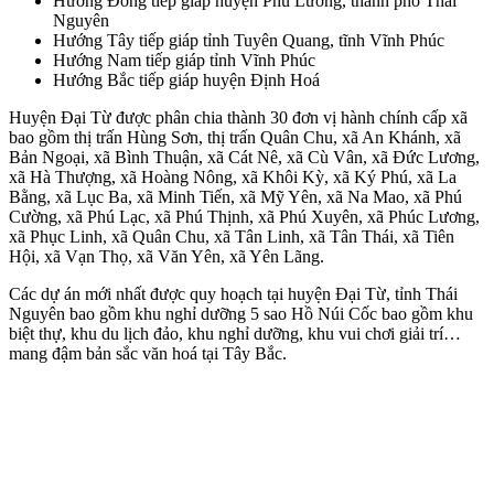
Hướng Đông tiếp giáp huyện Phú Lương, thành phố Thái
Nguyên
Hướng Tây tiếp giáp tỉnh Tuyên Quang, tĩnh Vĩnh Phúc
Hướng Nam tiếp giáp tỉnh Vĩnh Phúc
Hướng Bắc tiếp giáp huyện Định Hoá
Huyện Đại Từ được phân chia thành 30 đơn vị hành chính cấp xã
bao gồm thị trấn Hùng Sơn, thị trấn Quân Chu, xã An Khánh, xã
Bản Ngoại, xã Bình Thuận, xã Cát Nê, xã Cù Vân, xã Đức Lương,
xã Hà Thượng, xã Hoàng Nông, xã Khôi Kỳ, xã Ký Phú, xã La
Bằng, xã Lục Ba, xã Minh Tiến, xã Mỹ Yên, xã Na Mao, xã Phú
Cường, xã Phú Lạc, xã Phú Thịnh, xã Phú Xuyên, xã Phúc Lương,
xã Phục Linh, xã Quân Chu, xã Tân Linh, xã Tân Thái, xã Tiên
Hội, xã Vạn Thọ, xã Văn Yên, xã Yên Lãng.
Các dự án mới nhất được quy hoạch tại huyện Đại Từ, tỉnh Thái
Nguyên bao gồm khu nghỉ dưỡng 5 sao Hồ Núi Cốc bao gồm khu
biệt thự, khu du lịch đảo, khu nghỉ dưỡng, khu vui chơi giải trí…
mang đậm bản sắc văn hoá tại Tây Bắc.