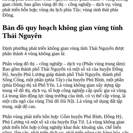
gian chính, bao gồm vùng đô thị – công nghiệp – dịch vụ; vùng
phát triển hỗn hợp; vùng du lịch phía Tây; vùng sinh thái phía
Đông.
Bản đồ quy hoạch không gian vùng tỉnh
Thái Nguyên
Định phướng phát triển không gian vùng tỉnh Thái Nguyên được
phân thành 4 vùng không gian là:
Phân vùng đô thị – công nghiệp – dịch vụ (Phân vùng trung tâm):
Bao gồm thành phố Thái Nguyên và một số xã của huyện Đồng
Hỷ, huyện Phú Lương giáp thành phố Thái Nguyên, thành phố
Sông Công, một phần (phía Tây) của huyện Phú Bình, một phần
(phía Đông) thị xã Phổ Yên. Là vùng không gian xây dựng tập
trung về đô thị, dịch vụ, tổ hợp công nghiệp cấp quốc gia và vùng.
Là trung tâm động lực tăng trưởng của tỉnh, có vị thế cấp vùng, là
một cửa ngõ của vùng Thủ đô Hà Nội. Là vùng sử dụng đất tập
trung, mật độ cao.
Phân vùng phát triển hỗn hợp: Gồm huyện Phú Bình, Đồng Hỷ,
Phú Lương và một số xã của huyện Đại Từ. Là vùng không gian
phát triển hỗn hợp (công nghiệp khai thác khoáng sản, chế biến
nông, lâm sản, phát triển dịch vụ, phát triển nông sản hàng hóa, sản