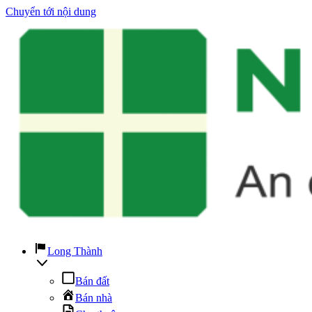
Chuyển tới nội dung
Long Thành
Bán đất
Bán nhà