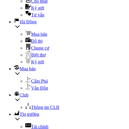
Cho thuê
Ký gửi
Tư vấn
Hà Đông
Mua bán
Đô thị
Chung cư
Biệt thự
Ký gửi
Mua bán
Cẩm Phả
Vân Đồn
Club
Thông tin CLB
Thị trường
Tài chính