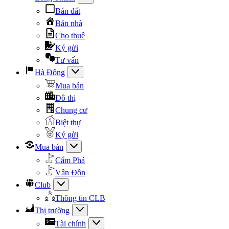
Bán đất
Bán nhà
Cho thuê
Ký gửi
Tư vấn
Hà Đông
Mua bán
Đô thị
Chung cư
Biệt thự
Ký gửi
Mua bán
Cẩm Phả
Vân Đồn
Club
Thông tin CLB
Thị trường
Tài chính