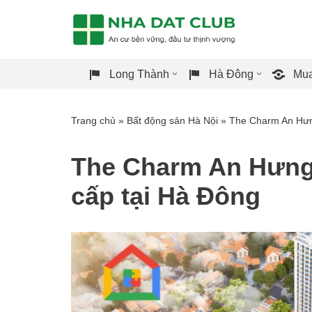
Chuyển
tới
Long Thành
Hà Đông
Mua
nội
dung
Trang chủ
»
Bất động sản Hà Nội
»
The Charm An Hưn
The Charm An Hưng
cấp tại Hà Đông