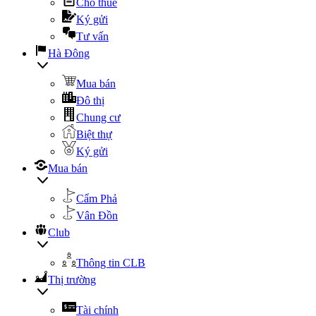
Cho thuê
Ký gửi
Tư vấn
Hà Đông
Mua bán
Đô thị
Chung cư
Biệt thự
Ký gửi
Mua bán
Cẩm Phả
Vân Đồn
Club
Thông tin CLB
Thị trường
Tài chính