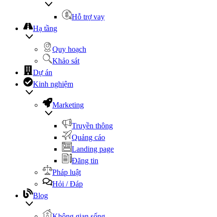
Hỗ trợ vay
Hạ tầng
Quy hoạch
Khảo sát
Dự án
Kinh nghiệm
Marketing
Truyền thông
Quảng cáo
Landing page
Đăng tin
Pháp luật
Hỏi / Đáp
Blog
Không gian sống