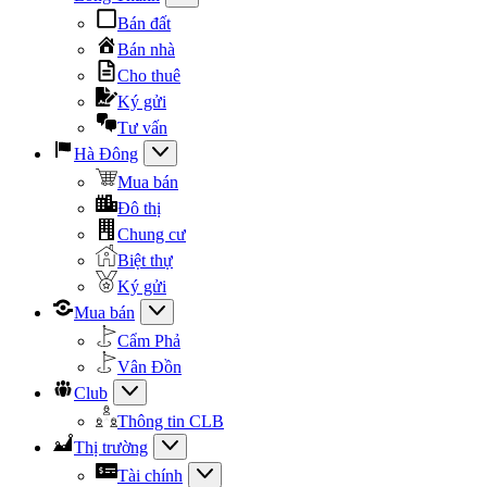
Bán đất
Bán nhà
Cho thuê
Ký gửi
Tư vấn
Hà Đông
Mua bán
Đô thị
Chung cư
Biệt thự
Ký gửi
Mua bán
Cẩm Phả
Vân Đồn
Club
Thông tin CLB
Thị trường
Tài chính