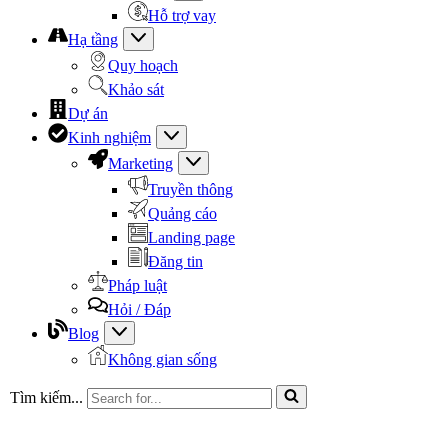
Hỗ trợ vay
Hạ tầng
Quy hoạch
Khảo sát
Dự án
Kinh nghiệm
Marketing
Truyền thông
Quảng cáo
Landing page
Đăng tin
Pháp luật
Hỏi / Đáp
Blog
Không gian sống
Tìm kiếm...