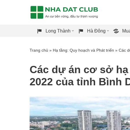
Chuyển
tới
Long Thành
Hà Đông
Mua
nội
dung
Trang chủ
»
Hạ tầng: Quy hoạch và Phát triển
»
Các d
Các dự án cơ sở hạ 
2022 của tỉnh Bình