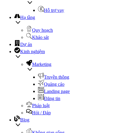
Hỗ trợ vay
Hạ tầng
Quy hoạch
Khảo sát
Dự án
Kinh nghiệm
Marketing
Truyền thông
Quảng cáo
Landing page
Đăng tin
Pháp luật
Hỏi / Đáp
Blog
Không gian sống