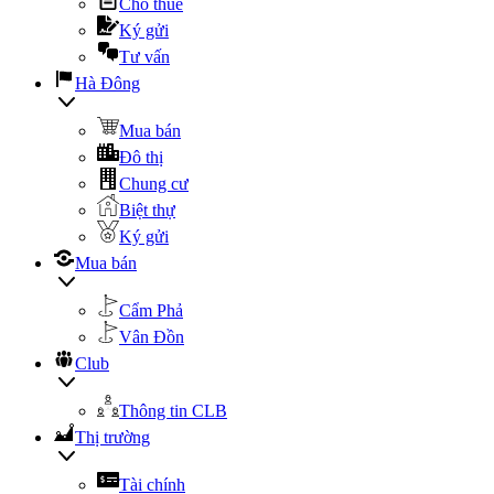
Cho thuê
Ký gửi
Tư vấn
Hà Đông
Mua bán
Đô thị
Chung cư
Biệt thự
Ký gửi
Mua bán
Cẩm Phả
Vân Đồn
Club
Thông tin CLB
Thị trường
Tài chính