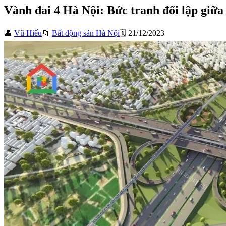
Vành đai 4 Hà Nội: Bức tranh đối lập giữa
👤
Vũ Hiếu
📁
Bất động sản Hà Nội
🗓️ 21/12/2023