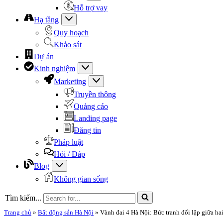
Hỗ trợ vay
Hạ tầng
Quy hoạch
Khảo sát
Dự án
Kinh nghiệm
Marketing
Truyền thông
Quảng cáo
Landing page
Đăng tin
Pháp luật
Hỏi / Đáp
Blog
Không gian sống
Tìm kiếm...
Trang chủ
»
Bất động sản Hà Nội
»
Vành đai 4 Hà Nội: Bức tranh đối lập giữa ha