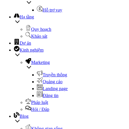
Hỗ trợ vay
Hạ tầng
Quy hoạch
Khảo sát
Dự án
Kinh nghiệm
Marketing
Truyền thông
Quảng cáo
Landing page
Đăng tin
Pháp luật
Hỏi / Đáp
Blog
Không gian sống