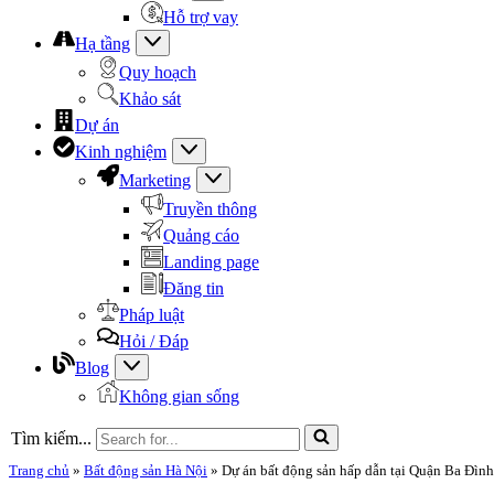
Hỗ trợ vay
Hạ tầng
Quy hoạch
Khảo sát
Dự án
Kinh nghiệm
Marketing
Truyền thông
Quảng cáo
Landing page
Đăng tin
Pháp luật
Hỏi / Đáp
Blog
Không gian sống
Tìm kiếm...
Trang chủ
»
Bất động sản Hà Nội
»
Dự án bất động sản hấp dẫn tại Quận Ba Đình