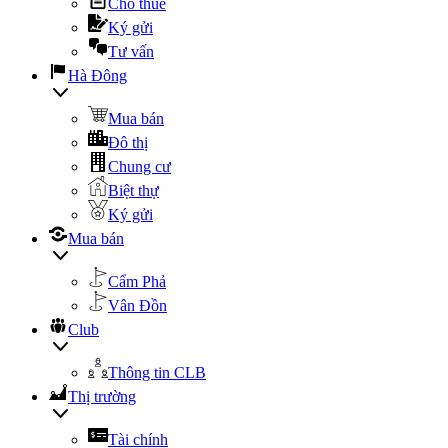
Cho thuê
Ký gửi
Tư vấn
Hà Đông
Mua bán
Đô thị
Chung cư
Biệt thự
Ký gửi
Mua bán
Cẩm Phả
Vân Đồn
Club
Thông tin CLB
Thị trường
Tài chính