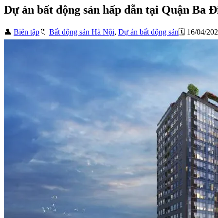
Dự án bất động sản hấp dẫn tại Quận Ba Đ
👤
Biên tập
📁
Bất động sản Hà Nội
,
Dự án bất động sản
🗓️ 16/04/20