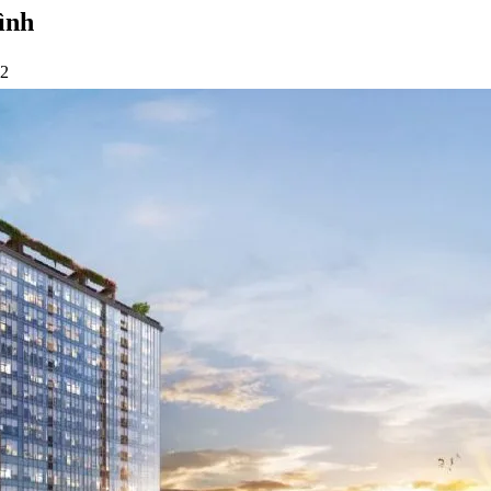
ình
22