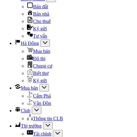
Bán đất
Bán nhà
Cho thuê
Ký gửi
Tư vấn
Hà Đông
Mua bán
Đô thị
Chung cư
Biệt thự
Ký gửi
Mua bán
Cẩm Phả
Vân Đồn
Club
Thông tin CLB
Thị trường
Tài chính