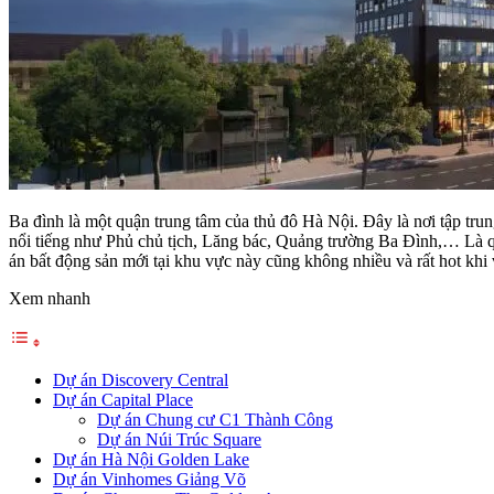
Ba đình là một quận trung tâm của thủ đô Hà Nội. Đây là nơi tập tr
nổi tiếng như Phủ chủ tịch, Lăng bác, Quảng trường Ba Đình,… Là qu
án bất động sản mới tại khu vực này cũng không nhiều và rất hot khi
Xem nhanh
Dự án Discovery Central
Dự án Capital Place
Dự án Chung cư C1 Thành Công
Dự án Núi Trúc Square
Dự án Hà Nội Golden Lake
Dự án Vinhomes Giảng Võ