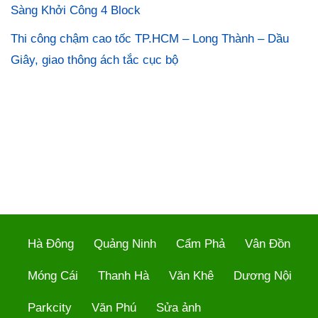
Sàng Khởi Công 4 Block
Thi công chậm cao tốc TP.HCM – Long Thành – Dầu
Giây, giao thông ách tắc cục bộ
Hà Đông
Quảng Ninh
Cẩm Phả
Vân Đồn
Móng Cái
Thanh Hà
Văn Khê
Dương Nội
Parkcity
Văn Phú
Sửa ảnh