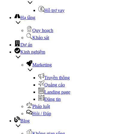
Hỗ trợ vay
Hạ tầng
Quy hoạch
Khảo sát
Dự án
Kinh nghiệm
Marketing
Truyền thông
Quảng cáo
Landing page
Đăng tin
Pháp luật
Hỏi / Đáp
Blog
Không gian sống