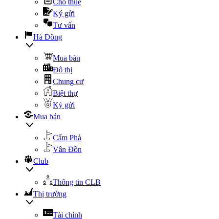
Cho thuê
Ký gửi
Tư vấn
Hà Đông
Mua bán
Đô thị
Chung cư
Biệt thự
Ký gửi
Mua bán
Cẩm Phả
Vân Đồn
Club
Thông tin CLB
Thị trường
Tài chính