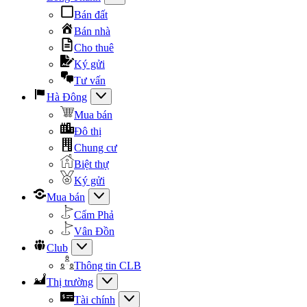
Bán đất
Bán nhà
Cho thuê
Ký gửi
Tư vấn
Hà Đông
Mua bán
Đô thị
Chung cư
Biệt thự
Ký gửi
Mua bán
Cẩm Phả
Vân Đồn
Club
Thông tin CLB
Thị trường
Tài chính