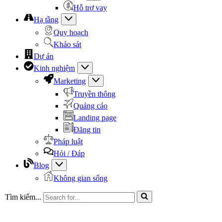
Hỗ trợ vay
Hạ tầng
Quy hoạch
Khảo sát
Dự án
Kinh nghiệm
Marketing
Truyền thông
Quảng cáo
Landing page
Đăng tin
Pháp luật
Hỏi / Đáp
Blog
Không gian sống
Tìm kiếm...