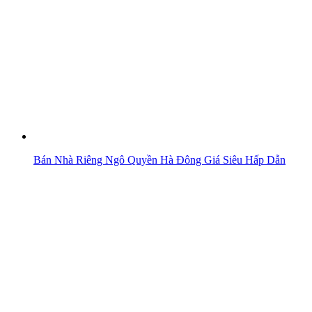
Bán Nhà Riêng Ngô Quyền Hà Đông Giá Siêu Hấp Dẫn