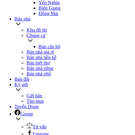
Yên Nghĩa
Biên Giang
Đồng Mai
Bán nhà
Khu đô thị
Chung cư
Bán căn hộ
Bán nhà giá rẻ
Bán nhà liền kề
Bán biệt thự
Bán nhà riêng
Bán nhà phố
Bán đất
Ký gửi
Gửi bán
Tìm mua
Tuyển Dụng
Group
Tư vấn
Fanpage