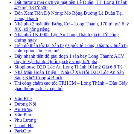
Đất thương mại dịch vụ mặt tiền Lê Duẩn, TT. Long Thành,
477m², 18TỶ500
Đón Xem Tiến Độ Nóng: Mở Rộng Đường Lê Duẩn Tại
Long Thành
Nhà phố 2 mặt tiền Bưng Cơ – Long Thành, 170m², giá 6 tỷ
XX, sổ hồng riêng
Nhà phố TK-0002 Lộc An Long Thành giá 6 TỶ công
chứng ngay
Tiến độ thần tốc tại Sân bay Quốc tế Long Thành: Chuẩn bị
chinh phục tầm cao mới
Đẩy nhanh tiến độ giai đoạn 1 sân bay Long Thành: ACV
duy trì vận hành, Quốc gia kỳ vọng bứt phá
Shophouse D2D Lộc An Long Thành 101m2 Giá 6.8 Tỷ
Nhà Mẫu Hoàn Thiện – Nhà Ở Xã Hội D2D Lộc An Sẵn
Sàng Khởi Công 4 Block
Thi công chậm cao tốc TP.HCM – Long Thành – Dầu Giây,
giao thông ách tắc cục bộ
Văn Khê
Dương Nội
An Hưng
Văn Phú
Phú Lương
Thanh Hà
ParkCity