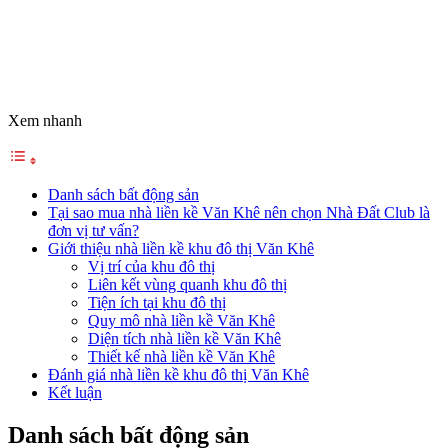
Xem nhanh
Danh sách bất động sản
Tại sao mua nhà liền kề Văn Khê nên chọn Nhà Đất Club là
đơn vị tư vấn?
Giới thiệu nhà liền kề khu đô thị Văn Khê
Vị trí của khu đô thị
Liên kết vùng quanh khu đô thị
Tiện ích tại khu đô thị
Quy mô nhà liền kề Văn Khê
Diện tích nhà liền kề Văn Khê
Thiết kế nhà liền kề Văn Khê
Đánh giá nhà liền kề khu đô thị Văn Khê
Kết luận
Danh sách bất động sản