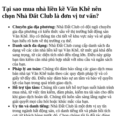
Tại sao mua nhà liền kề Văn Khê nên
chọn Nhà Đất Club là đơn vị tư vấn?
Chuyên gia địa phương:
Nhà Đất Club có đội ngũ chuyên
gia địa phương có kiến thức sâu về thị trường bất động sản
Văn Khê. Họ có thông tin chi tiết về khu vực này và sẽ giúp
bạn hiểu rõ hơn về thị trường cụ thể.
Danh sách đa dạng:
Nhà Đất Club cung cấp danh sách đa
dạng về các căn nhà liền kề tại Văn Khê, từ mức giá khá đến
sang trọng, từ các diện tích nhỏ đến rộng lớn. Điều này giúp
bạn tìm kiếm căn nhà phù hợp nhất với nhu cầu và ngân sách
của bạn.
Pháp lý an toàn:
Chúng tôi đảm bảo rằng các giao dịch mua
bán nhà tại Văn Khê tuân theo các quy định pháp lý và có
giấy tờ đầy đủ. Điều này đảm bảo sự an tâm và bảo vệ quyền
lợi của bạn trong quá trình giao dịch.
Hỗ trợ tận tâm:
Chúng tôi cam kết hỗ trợ bạn suốt hành trình
mua nhà, từ việc tìm kiếm, đàm phán, kiểm tra tài sản cho đến
khi giao dịch hoàn tất. Chúng tôi luôn sẵn sàng lắng nghe và
giải quyết mọi câu hỏi hoặc khúc mắc của bạn.
Uy tín và danh tiếng:
Nhà Đất Club là một đơn vị uy tín
trong ngành bất động sản, có danh tiếng tốt và phản hồi tích
cực từ khách hàng trước đó. Chọn chúng tôi là đối tác đáng