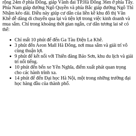
rộng 24m ở phía Đông, giáp Vành đai TP.Hà Đông 36m ở phía Tây.
Phía Nam giáp đường Ngô Quyền và phía Bắc giáp đường Ngô Thì
Nhậm kéo dài. Điều này giúp cư dân của liền kề khu đô thị Văn
Khê dễ dàng di chuyển qua lại và tiện lợi trong việc kinh doanh và
mua sắm. Chỉ trong khoảng thời gian ngắn, cư dân tương lai sẽ có
thể:
Chỉ mất 10 phút để đến Ga Tàu Điện La Khê.
3 phút đến Aeon Mall Hà Đông, nơi mua sắm và giải trí vô
cùng thuận lợi.
9 phút để kết nối với Thiên đàng Bảo Sơn, khu du lịch và giải
trí nổi tiếng.
10 phút đến bến xe Yên Nghĩa, điểm xuất phát quan trọng
cho các hành trình xa.
14 phút để đến Đại học Hà Nội, một trong những trường đại
học hàng đầu của thành phố.