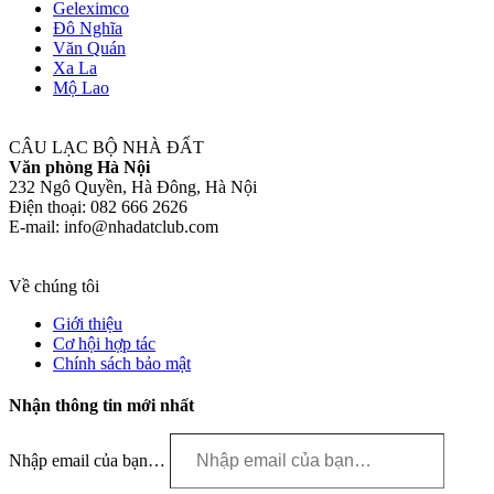
Geleximco
Đô Nghĩa
Văn Quán
Xa La
Mộ Lao
CÂU LẠC BỘ NHÀ ĐẤT
Văn phòng Hà Nội
232 Ngô Quyền, Hà Đông, Hà Nội
Điện thoại: 082 666 2626
E-mail: info@nhadatclub.com
Về chúng tôi
Giới thiệu
Cơ hội hợp tác
Chính sách bảo mật
Nhận thông tin mới nhất
Nhập email của bạn…