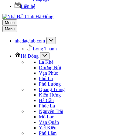
Liên hệ
Menu
Menu
nhadatclub.com
Long Thành
Hà Đông
La Khê
Dương Nội
Vạn Phúc
Phú La
Phú Lương
Quang Trung
Kiến Hưng
Hà Cầu
Phúc La
Nguyễn Trãi
Mỗ Lao
Văn Quán
Yết Kiêu
Phú Lãm