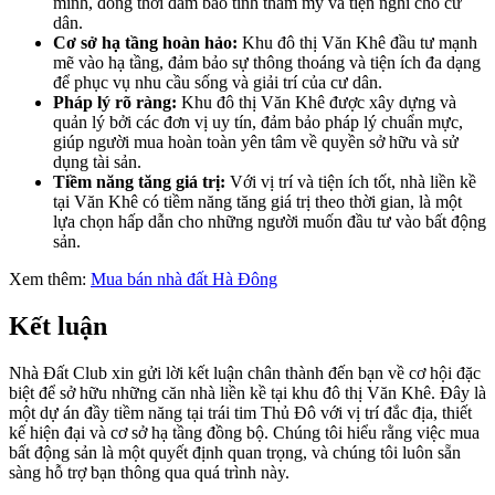
minh, đồng thời đảm bảo tính thẩm mỹ và tiện nghi cho cư
dân.
Cơ sở hạ tầng hoàn hảo:
Khu đô thị Văn Khê đầu tư mạnh
mẽ vào hạ tầng, đảm bảo sự thông thoáng và tiện ích đa dạng
để phục vụ nhu cầu sống và giải trí của cư dân.
Pháp lý rõ ràng:
Khu đô thị Văn Khê được xây dựng và
quản lý bởi các đơn vị uy tín, đảm bảo pháp lý chuẩn mực,
giúp người mua hoàn toàn yên tâm về quyền sở hữu và sử
dụng tài sản.
Tiềm năng tăng giá trị:
Với vị trí và tiện ích tốt, nhà liền kề
tại Văn Khê có tiềm năng tăng giá trị theo thời gian, là một
lựa chọn hấp dẫn cho những người muốn đầu tư vào bất động
sản.
Xem thêm:
Mua bán nhà đất Hà Đông
Kết luận
Nhà Đất Club xin gửi lời kết luận chân thành đến bạn về cơ hội đặc
biệt để sở hữu những căn nhà liền kề tại khu đô thị Văn Khê. Đây là
một dự án đầy tiềm năng tại trái tim Thủ Đô với vị trí đắc địa, thiết
kế hiện đại và cơ sở hạ tầng đồng bộ. Chúng tôi hiểu rằng việc mua
bất động sản là một quyết định quan trọng, và chúng tôi luôn sẵn
sàng hỗ trợ bạn thông qua quá trình này.