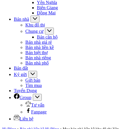
Yên Nghĩa
Biên Giang
Đồng Mai
Bán nhà
Khu đô thị
Chung cư
Bán căn hộ
Bán nhà giá rẻ
Bán nhà liền kề
Bán biệt thự
Bán nhà riêng
Bán nhà phố
Bán đất
Ký gửi
Gửi bán
Tìm mua
Tuyển Dụng
Group
Tư vấn
Fanpage
Liên hệ
Hà Đông
»
Bán nhà liền kề Hà Đông
»
Mua bán nhà liền kề khu đô thị Văn