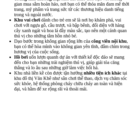
gian mua sắm hoàn hảo, nơi bạn có thể thỏa mãn đam mê thời
trang, mỹ phẩm và trang sức từ các thương hiệu danh tiếng
trong và ngoài nước.
Khu vui chơi
dành cho trẻ em sẽ là nơi họ khám phá, vui
chơi với ngựa gỗ, cầu trượt, và bập bênh, đối diện với hàng
cây xanh ngát và hoa lá đầy màu sắc, tạo nên một cảnh quan
thú vị cho những tâm hồn nhỏ bé.
Dạo bước trong không gian rộng lớn của
công viên nội khu
,
bạn có thể hòa mình vào không gian yên tĩnh, đắm chìm trong
hương vị của cuộc sống.
Hồ bơi
uốn lượn quanh dự án với thiết kế độc đáo sẽ mang
đến cho bạn những trải nghiệm thú vị, giúp giải tỏa căng
thẳng và lo âu sau những giờ làm việc hối hả.
Khu nhà liền kề còn được tận hưởng
nhiều tiện ích khác
tại
khu đô thị Văn Khê như sân chơi thể thao, dịch vụ chăm sóc
sức khỏe, hệ thống phòng cháy chữa cháy an toàn và hiện
đại, và hầm để xe rộng rãi và thoải mái.