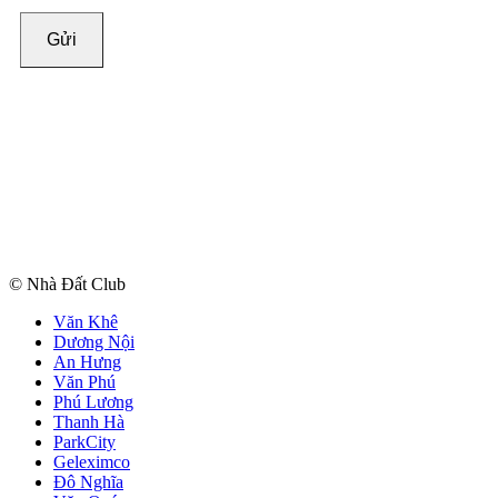
Gửi
© Nhà Đất Club
Văn Khê
Dương Nội
An Hưng
Văn Phú
Phú Lương
Thanh Hà
ParkCity
Geleximco
Đô Nghĩa