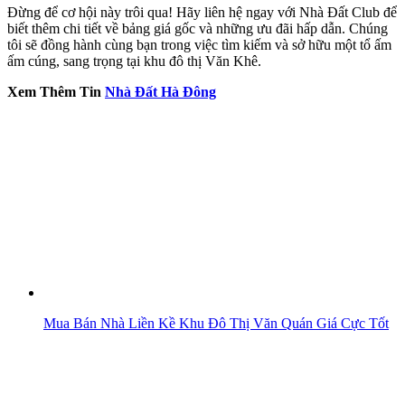
Đừng để cơ hội này trôi qua! Hãy liên hệ ngay với Nhà Đất Club để
biết thêm chi tiết về bảng giá gốc và những ưu đãi hấp dẫn. Chúng
tôi sẽ đồng hành cùng bạn trong việc tìm kiếm và sở hữu một tổ ấm
ấm cúng, sang trọng tại khu đô thị Văn Khê.
Xem Thêm Tin
Nhà Đất Hà Đông
Mua Bán Nhà Liền Kề Khu Đô Thị Văn Quán Giá Cực Tốt