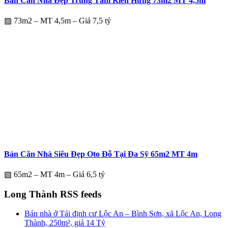
Bán Căn Nhà Đẹp Trung Tâm Kiến Hưng 73m2 MT 4,5m
▨ 73m2 – MT 4,5m – Giá 7,5 tỷ
Bán Căn Nhà Siêu Đẹp Oto Đỗ Tại Đa Sỹ 65m2 MT 4m
▨ 65m2 – MT 4m – Giá 6,5 tỷ
Long Thành RSS feeds
Bán nhà ở Tái định cư Lộc An – Bình Sơn, xã Lộc An, Long
Thành, 250m², giá 14 Tỷ