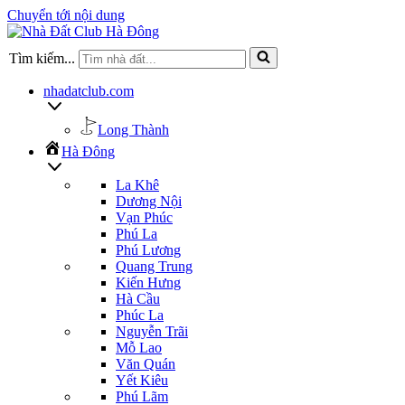
Chuyển tới nội dung
Tìm kiếm...
nhadatclub.com
Long Thành
Hà Đông
La Khê
Dương Nội
Vạn Phúc
Phú La
Phú Lương
Quang Trung
Kiến Hưng
Hà Cầu
Phúc La
Nguyễn Trãi
Mỗ Lao
Văn Quán
Yết Kiêu
Phú Lãm