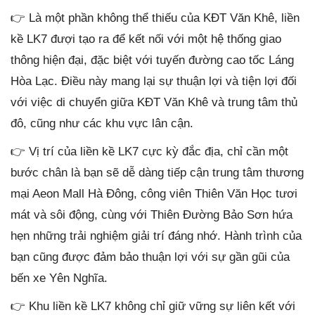
👉 Là một phần không thể thiếu của KĐT Văn Khê, liền
kề LK7 đượi tạo ra để kết nối với một hệ thống giao
thông hiện đại, đặc biệt với tuyến đường cao tốc Láng
Hòa Lạc. Điều này mang lại sự thuận lợi và tiện lợi đối
với việc di chuyển giữa KĐT Văn Khê và trung tâm thủ
đô, cũng như các khu vực lân cận.
👉 Vị trí của liền kề LK7 cực kỳ đắc địa, chỉ cần một
bước chân là bạn sẽ dễ dàng tiếp cận trung tâm thương
mại Aeon Mall Hà Đông, công viên Thiên Văn Học tươi
mát và sôi động, cùng với Thiên Đường Bảo Sơn hứa
hẹn những trải nghiệm giải trí đáng nhớ. Hành trình của
bạn cũng được đảm bảo thuận lợi với sự gần gũi của
bến xe Yên Nghĩa.
👉 Khu liền kề LK7 không chỉ giữ vững sự liên kết với