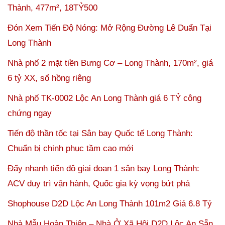
Thành, 477m², 18TỶ500
Đón Xem Tiến Độ Nóng: Mở Rộng Đường Lê Duẩn Tại
Long Thành
Nhà phố 2 mặt tiền Bưng Cơ – Long Thành, 170m², giá
6 tỷ XX, sổ hồng riêng
Nhà phố TK-0002 Lộc An Long Thành giá 6 TỶ công
chứng ngay
Tiến độ thần tốc tại Sân bay Quốc tế Long Thành:
Chuẩn bị chinh phục tầm cao mới
Đẩy nhanh tiến độ giai đoạn 1 sân bay Long Thành:
ACV duy trì vận hành, Quốc gia kỳ vọng bứt phá
Shophouse D2D Lộc An Long Thành 101m2 Giá 6.8 Tỷ
Nhà Mẫu Hoàn Thiện – Nhà Ở Xã Hội D2D Lộc An Sẵn