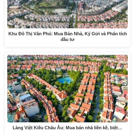
Khu Đô Thị Văn Phú: Mua Bán Nhà, Ký Gửi và Phân tích
đầu tư
Làng Việt Kiều Châu Âu: Mua bán nhà liền kề, biệt…