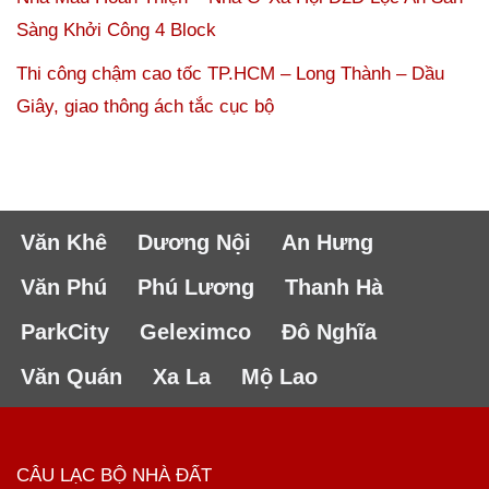
Sàng Khởi Công 4 Block
Thi công chậm cao tốc TP.HCM – Long Thành – Dầu
Giây, giao thông ách tắc cục bộ
Văn Khê
Dương Nội
An Hưng
Văn Phú
Phú Lương
Thanh Hà
ParkCity
Geleximco
Đô Nghĩa
Văn Quán
Xa La
Mộ Lao
CÂU LẠC BỘ NHÀ ĐẤT