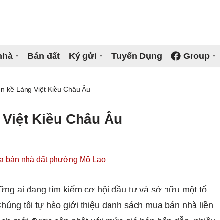
nhà
Bán đất
Ký gửi
Tuyển Dụng
Group
ng Trung
Nguyễn Trãi
ền kề Làng Việt Kiều Châu Âu
n Hưng
Mỗ Lao
 Việt Kiều Châu Âu
Cầu
Văn Quán
c La
Yết Kiêu
a bán nhà đất phường Mộ Lao
ng ai đang tìm kiếm cơ hội đầu tư và sở hữu một tổ
húng tôi tự hào giới thiệu danh sách mua bán nhà liền