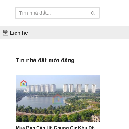
Liên hệ
Phú Lãm
Tin nhà đất mới đăng
Yên Nghĩa
Biên Giang
Đồng Mai
Mua Bán Căn Hộ Chung Cư Khu Đô