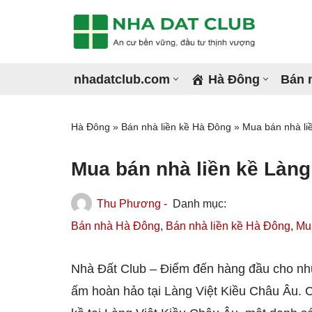
Chuyển
tới
nhadatclub.com
Hà Đông
Bán 
nội
dung
La Khê
Qua
Hà Đông
»
Bán nhà liền kề Hà Đông
»
Mua bán nhà li
Dương Nội
Kiế
Mua bán nhà liền kề Làng
Vạn Phúc
Hà 
Thu Phương -
Phú La
Phú
Bán nhà Hà Đông
,
Bán nhà liền kề Hà Đông
,
Mu
Phú Lương
Nhà Đất Club – Điểm đến hàng đầu cho nhữ
ấm hoàn hảo tại Làng Việt Kiều Châu Âu. C