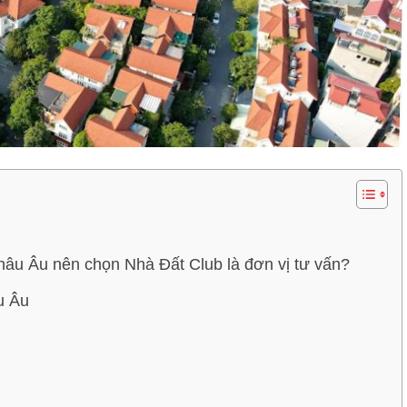
hâu Âu nên chọn Nhà Đất Club là đơn vị tư vấn?
u Âu