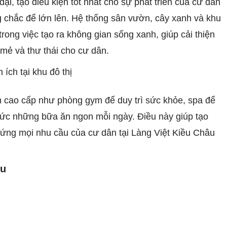
đại, tạo điều kiện tốt nhất cho sự phát triển của cư dân
 chắc để lớn lên. Hệ thống sân vườn, cây xanh và khu
trong việc tạo ra không gian sống xanh, giúp cải thiện
 mẻ và thư thái cho cư dân.
ch cao cấp như phòng gym để duy trì sức khỏe, spa để
hức những bữa ăn ngon mỗi ngày. Điều này giúp tạo
ứng mọi nhu cầu của cư dân tại Làng Việt Kiều Châu
ều