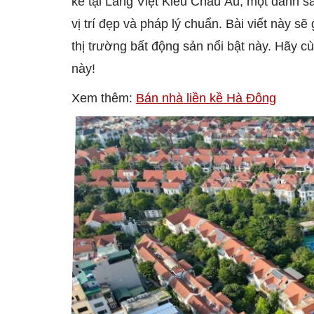
kề tại Làng Việt Kiều Châu Âu, một danh 
vị trí đẹp và pháp lý chuẩn. Bài viết này s
thị trường bất động sản nổi bật này. Hãy cù
này!
Xem thêm:
Bán nhà liền kề Hà Đông