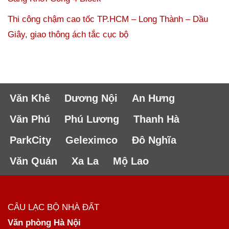
Thi công chậm cao tốc TP.HCM – Long Thành – Dầu
Giây, giao thông ách tắc cục bộ
Văn Khê
Dương Nội
An Hưng
Văn Phú
Phú Lương
Thanh Hà
ParkCity
Geleximco
Đô Nghĩa
Văn Quán
Xa La
Mộ Lao
CÂU LẠC BỘ NHÀ ĐẤT
Văn phòng Hà Nội