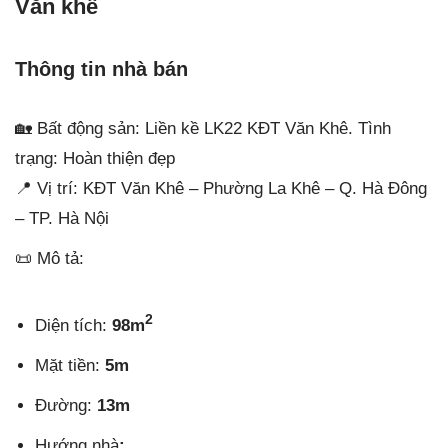
Văn khê
Thông tin nhà bán
🏡 Bất động sản: Liền kề LK22 KĐT Văn Khê. Tình
trạng: Hoàn thiện đẹp
📍 Vị trí: KĐT Văn Khê – Phường La Khê – Q. Hà Đông
– TP. Hà Nội
📜 Mô tả:
2
Diện tích:
98m
Mặt tiền:
5m
Đường:
13m
Hướng nhà
: