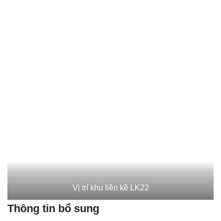
Vị trí khu liền kề LK22
Thông tin bổ sung