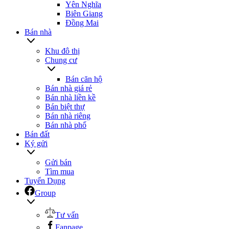
Yên Nghĩa
Biên Giang
Đồng Mai
Bán nhà
Khu đô thị
Chung cư
Bán căn hộ
Bán nhà giá rẻ
Bán nhà liền kề
Bán biệt thự
Bán nhà riêng
Bán nhà phố
Bán đất
Ký gửi
Gửi bán
Tìm mua
Tuyển Dụng
Group
Tư vấn
Fanpage