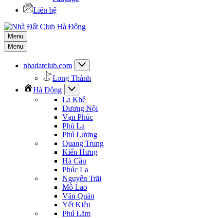
Liên hệ
Menu
Menu
nhadatclub.com
Long Thành
Hà Đông
La Khê
Dương Nội
Vạn Phúc
Phú La
Phú Lương
Quang Trung
Kiến Hưng
Hà Cầu
Phúc La
Nguyễn Trãi
Mỗ Lao
Văn Quán
Yết Kiêu
Phú Lãm