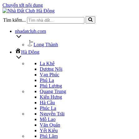
Chuyển tới nội dung
Tìm kiếm...
nhadatclub.com
Long Thành
Hà Đông
La Khê
Dương Nội
Vạn Phúc
Phú La
Phú Lương
Quang Trung
Kiến Hưng
Hà Cầu
Phúc La
Nguyễn Trãi
Mỗ Lao
Văn Quán
Yết Kiêu
Phú Lãm