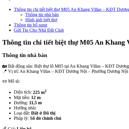
Thông tin chi tiết biệt thự M05 An Khang Villas – KĐT Dươn
Thông tin nhà bán
Hình ảnh biệt thự
Thông tin bổ sung
Gửi Tin Cho Nhà Đất Club
Thông tin chi tiết biệt thự M05 An Khang
Thông tin nhà bán
🏡 Bất động sản: Biệt thự lô M05 tại An Khang Villas – KĐT Dương N
📍 Vị trí: An Khang Villas – KĐT Dương Nội – Phường Dương Nội
📜 Mô tả:
2
Diện tích:
225 m
Mặt tiền:
12 m
Đường:
11,5 m
Hướng nhà
:
Loại đất:
Đất ở Đô thị
Pháp lý:
Sổ đỏ chính chủ
💰 Giá:
Liên hệ