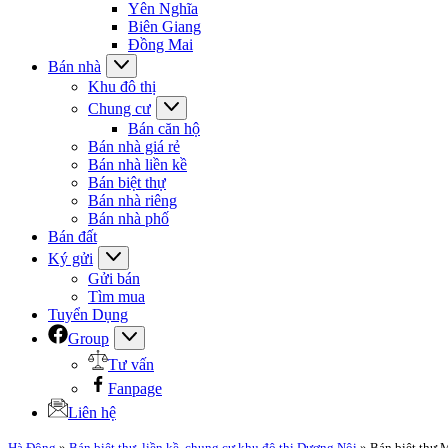
Yên Nghĩa
Biên Giang
Đồng Mai
Bán nhà
Khu đô thị
Chung cư
Bán căn hộ
Bán nhà giá rẻ
Bán nhà liền kề
Bán biệt thự
Bán nhà riêng
Bán nhà phố
Bán đất
Ký gửi
Gửi bán
Tìm mua
Tuyển Dụng
Group
Tư vấn
Fanpage
Liên hệ
Hà Đông
»
Bán biệt thự, liền kề, chung cư khu đô thị Dương Nội
»
Bán biệt thự 