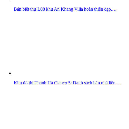
Bán biệt thự L08 khu An Khang Villa hoàn thiện đẹp,…
Khu đô thị Thanh Hà Cienco 5: Danh sách bán nhà liền…