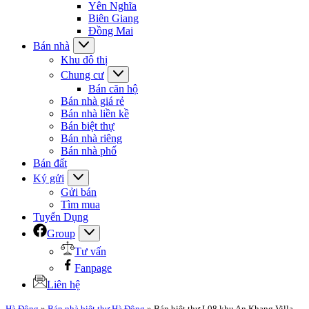
Yên Nghĩa
Biên Giang
Đồng Mai
Bán nhà
Khu đô thị
Chung cư
Bán căn hộ
Bán nhà giá rẻ
Bán nhà liền kề
Bán biệt thự
Bán nhà riêng
Bán nhà phố
Bán đất
Ký gửi
Gửi bán
Tìm mua
Tuyển Dụng
Group
Tư vấn
Fanpage
Liên hệ
Hà Đông
»
Bán nhà biệt thự Hà Đông
»
Bán biệt thự L08 khu An Khang Villa