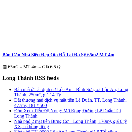
Bán Căn Nhà Siêu Đẹp Oto Đỗ Tại Đa Sỹ 65m2 MT 4m
▨ 65m2 – MT 4m – Giá 6,5 tỷ
Long Thành RSS feeds
Bán nhà ở Tái định cư Lộc An – Bình Sơn, xã Lộc An, Long
Thành, 250m², giá 14 Tỷ
Đất thương mại dịch vụ mặt tiền Lê Duẩn, TT. Long Thành,
477m², 18TỶ500
Đón Xem Tiến Độ Nóng: Mở Rộng Đường Lê Duẩn Tại
Long Thành
Nhà phố 2 mặt tiền Bưng Cơ – Long Thành, 170m², giá 6 tỷ
XX, sổ hồng riêng
Nhà phố TK-0002 Lộc An Long Thành giá 6 TỶ công