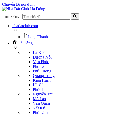
Chuyển tới nội dung
Tìm kiếm...
nhadatclub.com
Long Thành
Hà Đông
La Khê
Dương Nội
Vạn Phúc
Phú La
Phú Lương
Quang Trung
Kiến Hưng
Hà Cầu
Phúc La
Nguyễn Trãi
Mỗ Lao
Văn Quán
Yết Kiêu
Phú Lãm