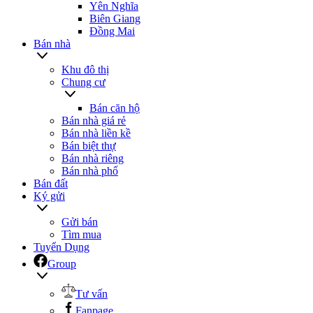
Yên Nghĩa
Biên Giang
Đồng Mai
Bán nhà
Khu đô thị
Chung cư
Bán căn hộ
Bán nhà giá rẻ
Bán nhà liền kề
Bán biệt thự
Bán nhà riêng
Bán nhà phố
Bán đất
Ký gửi
Gửi bán
Tìm mua
Tuyển Dụng
Group
Tư vấn
Fanpage