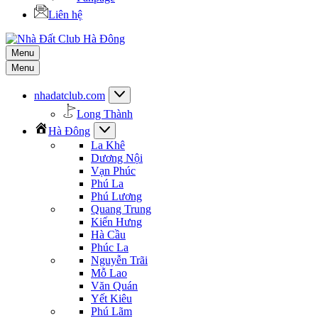
Liên hệ
Menu
Menu
nhadatclub.com
Long Thành
Hà Đông
La Khê
Dương Nội
Vạn Phúc
Phú La
Phú Lương
Quang Trung
Kiến Hưng
Hà Cầu
Phúc La
Nguyễn Trãi
Mỗ Lao
Văn Quán
Yết Kiêu
Phú Lãm