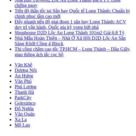
chứng ngay
Tiến độ thần tốc tại Sân bay Quốc tế Long Thành: Chuẩn bị
chinh phục tầm cao mới
Đẩy nhanh tiến độ giai đoạn 1 sân bay Long Thành: ACV
duy trì vận hành, Quốc gia kỳ vọng bứt phá
Shophouse D2D Lộc An Long Thành 101m2 Giá 6.8 Tỷ
Nhà Mẫu Hoàn Thiện – Nhà Ở Xã Hội D2D Lộc An Sẵn
Sàng Khởi Công 4 Block
Thi công chậm cao tốc TP.HCM – Long Thành – Dầu Giây,
giao thông ách tắc cục bộ
Văn Khê
Dương Nội
An Hưng
Văn Phú
Phú Lương
Thanh Hà
ParkCity
Geleximco
Đô Nghĩa
Văn Quán
Xa La
Mộ Lao