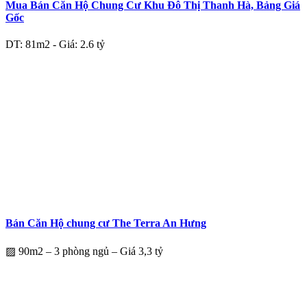
Mua Bán Căn Hộ Chung Cư Khu Đô Thị Thanh Hà, Bảng Giá
Gốc
DT: 81m2 - Giá: 2.6 tỷ
Bán Căn Hộ chung cư The Terra An Hưng
▨ 90m2 – 3 phòng ngủ – Giá 3,3 tỷ