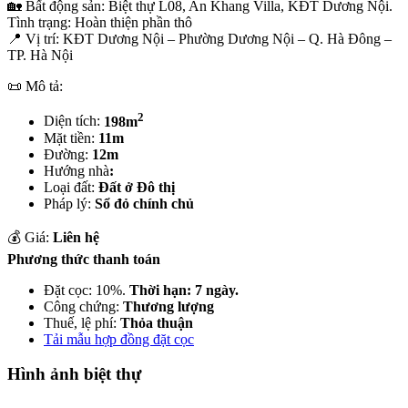
🏡 Bất động sản: Biệt thự L08, An Khang Villa, KĐT Dương Nội.
Tình trạng: Hoàn thiện phần thô
📍 Vị trí: KĐT Dương Nội – Phường Dương Nội – Q. Hà Đông –
TP. Hà Nội
📜 Mô tả:
2
Diện tích:
198m
Mặt tiền:
11m
Đường:
12m
Hướng nhà
:
Loại đất:
Đất ở Đô thị
Pháp lý:
Sổ đỏ chính chủ
💰 Giá:
Liên hệ
Phương thức thanh toán
Đặt cọc: 10%.
Thời hạn: 7 ngày.
Công chứng:
Thương lượng
Thuế, lệ phí:
Thỏa thuận
Tải mẫu hợp đồng đặt cọc
Hình ảnh biệt thự