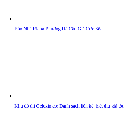
Bán Nhà Riêng Phường Hà Cầu Giá Cực Sốc
Khu đô thị Geleximco: Danh sách liền kề, biệt thự giá tốt