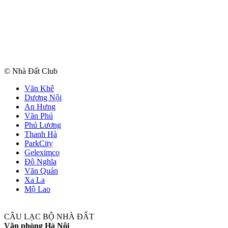
© Nhà Đất Club
Văn Khê
Dương Nội
An Hưng
Văn Phú
Phú Lương
Thanh Hà
ParkCity
Geleximco
Đô Nghĩa
Văn Quán
Xa La
Mộ Lao
CÂU LẠC BỘ NHÀ ĐẤT
Văn phòng Hà Nội