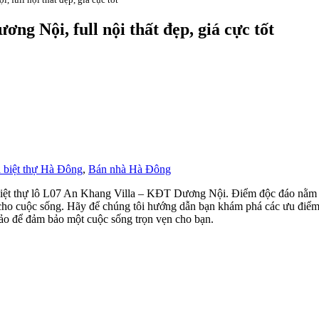
g Nội, full nội thất đẹp, giá cực tốt
 biệt thự Hà Đông
,
Bán nhà Hà Đông
biệt thự lô L07 An Khang Villa – KĐT Dương Nội. Điểm độc đáo nằm ở v
 cho cuộc sống. Hãy để chúng tôi hướng dẫn bạn khám phá các ưu điểm nổi
 hảo để đảm bảo một cuộc sống trọn vẹn cho bạn.