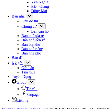
Yên Nghĩa
Biên Giang
Đồng Mai
Bán nhà
Khu đô thị
Chung cư
Bán căn hộ
Bán nhà giá rẻ
Bán nhà liền kề
Bán biệt thự
Bán nhà riêng
Bán nhà phố
Bán đất
Ký gửi
Gửi bán
Tìm mua
Tuyển Dụng
Group
Tư vấn
Fanpage
Liên hệ
Hà Đông
»
Bán nhà Hà Đông
»
Bán biệt thự L07 An Khang Villa – KĐT Dương Nội,