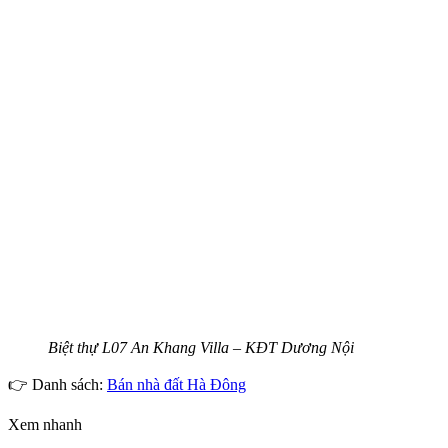
Biệt thự L07 An Khang Villa – KĐT Dương Nội
👉 Danh sách:
Bán nhà đất Hà Đông
Xem nhanh