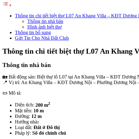
Thông tin chi tiết biệt thự L07 An Khang Villa – KĐT Dương
Thông tin nhà bán
Hình ảnh biệt thự
Thông tin bổ sung
Gửi Tin Cho Nhà Đất Club
Thông tin chi tiết biệt thự L07 An Khang
Thông tin nhà bán
🏡 Bất động sản: Biệt thự lô L07 tại An Khang Villa – KĐT Dương Nội
📍 Vị trí: An Khang Villa – KĐT Dương Nội – Phường Dương Nội 
📜 Mô tả:
2
Diện tích:
200 m
Mặt tiền:
10 m
Đường:
12 m
Hướng nhà
:
Loại đất:
Đất ở Đô thị
Pháp lý:
Sổ đỏ chính chủ