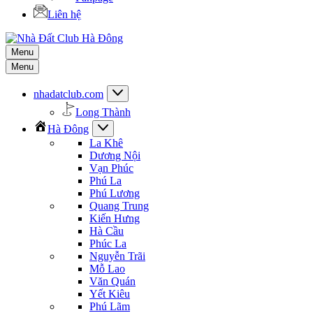
Liên hệ
Menu
Menu
nhadatclub.com
Long Thành
Hà Đông
La Khê
Dương Nội
Vạn Phúc
Phú La
Phú Lương
Quang Trung
Kiến Hưng
Hà Cầu
Phúc La
Nguyễn Trãi
Mỗ Lao
Văn Quán
Yết Kiêu
Phú Lãm