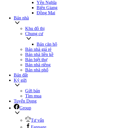
Yên Nghĩa
Biên Giang
Đồng Mai
Bán nhà
Khu đô thị
Chung cư
Bán căn hộ
Bán nhà giá rẻ
Bán nhà liền kề
Bán biệt thự
Bán nhà riêng
Bán nhà phố
Bán đất
Ký gửi
Gửi bán
Tìm mua
Tuyển Dụng
Group
Tư vấn
Fanpage