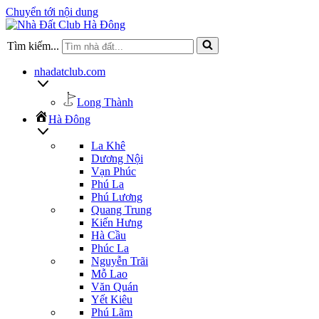
Chuyển tới nội dung
Tìm kiếm...
nhadatclub.com
Long Thành
Hà Đông
La Khê
Dương Nội
Vạn Phúc
Phú La
Phú Lương
Quang Trung
Kiến Hưng
Hà Cầu
Phúc La
Nguyễn Trãi
Mỗ Lao
Văn Quán
Yết Kiêu
Phú Lãm