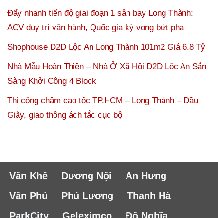
Đẩy nhanh tiến độ giai đoạn 1 sân bay Long Thành:
ACV duy trì vận hành, Quốc gia kỳ vọng bứt phá
Shophouse D2D Lộc An Long Thành 101m2 Giá 6.8 Tỷ
Nhà Mẫu Hoàn Thiện – Nhà Ở Xã Hội D2D Lộc An Sẵn
Sàng Khởi Công 4 Block
Thi công chậm cao tốc TP.HCM – Long Thành – Dầu
Giây, giao thông ách tắc cục bộ
Văn Khê
Dương Nội
An Hưng
Văn Phú
Phú Lương
Thanh Hà
ParkCity
Geleximco
Đô Nghĩa