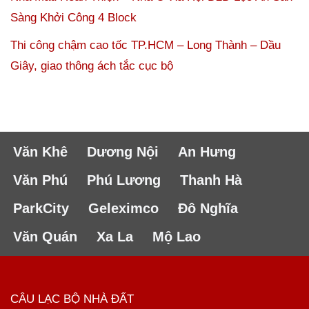
Sàng Khởi Công 4 Block
Thi công chậm cao tốc TP.HCM – Long Thành – Dầu
Giây, giao thông ách tắc cục bộ
Văn Khê
Dương Nội
An Hưng
Văn Phú
Phú Lương
Thanh Hà
ParkCity
Geleximco
Đô Nghĩa
Văn Quán
Xa La
Mộ Lao
CÂU LẠC BỘ NHÀ ĐẤT