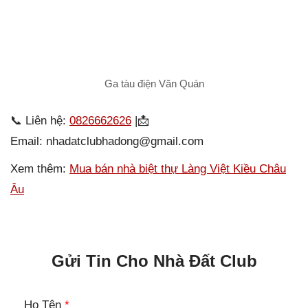
Ga tàu điện Văn Quán
📞 Liên hệ:
0826662626
|📩
Email: nhadatclubhadong@gmail.com
Xem thêm:
Mua bán nhà biệt thự Làng Việt Kiều Châu
Âu
Gửi Tin Cho Nhà Đất Club
Họ Tên
*