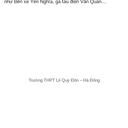
như Bến xe Yên Nghĩa, ga tàu điện Văn Quán…
Trường THPT Lê Quý Đôn – Hà Đông