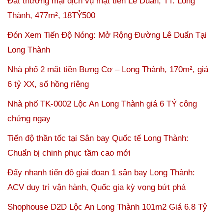
Đất thương mại dịch vụ mặt tiền Lê Duẩn, TT. Long
Thành, 477m², 18TỶ500
Đón Xem Tiến Độ Nóng: Mở Rộng Đường Lê Duẩn Tại
Long Thành
Nhà phố 2 mặt tiền Bưng Cơ – Long Thành, 170m², giá
6 tỷ XX, sổ hồng riêng
Nhà phố TK-0002 Lộc An Long Thành giá 6 TỶ công
chứng ngay
Tiến độ thần tốc tại Sân bay Quốc tế Long Thành:
Chuẩn bị chinh phục tầm cao mới
Đẩy nhanh tiến độ giai đoạn 1 sân bay Long Thành:
ACV duy trì vận hành, Quốc gia kỳ vọng bứt phá
Shophouse D2D Lộc An Long Thành 101m2 Giá 6.8 Tỷ