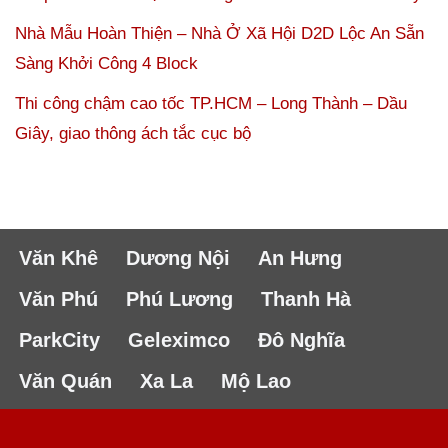
Nhà Mẫu Hoàn Thiện – Nhà Ở Xã Hội D2D Lộc An Sẵn
Sàng Khởi Công 4 Block
Thi công chậm cao tốc TP.HCM – Long Thành – Dầu
Giây, giao thông ách tắc cục bộ
Văn Khê
Dương Nội
An Hưng
Văn Phú
Phú Lương
Thanh Hà
ParkCity
Geleximco
Đô Nghĩa
Văn Quán
Xa La
Mộ Lao