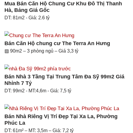
Mua Bán Căn Hộ Chung Cư Khu Đô Thị Thanh
Hà, Bảng Giá Gốc
DT: 81m2 - Giá: 2.6 tỷ
Bán Căn Hộ chung cư The Terra An Hưng
▨ 90m2 – 3 phòng ngủ – Giá 3,3 tỷ
Bán Nhà 3 Tầng Tại Trung Tâm Đa Sỹ 99m2 Giá
Nhỉnh 7 Tỷ
DT: 99m2 - MT:4,6m - Giá: 7,5 tỷ
Bán Nhà Riêng Vị Trí Đẹp Tại Xa La, Phường
Phúc La
DT: 61m² – MT: 3,5m – Giá: 7,2 tỷ