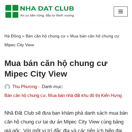
Chuyển
tới
nội
Hà Đông
»
Bán căn hộ chung cư
»
Mua bán căn hộ chung cư
dung
Mipec City View
Mua bán căn hộ chung cư
Mipec City View
Thu Phương -
Bán căn hộ chung cư
,
Mua bán nhà đất khu đô thị Kiến Hưng
Nhầ Đất Club sẽ đưa bạn khám phá danh sách mua bán
căn hộ chung cư tại dự án Mipec City View cùng bảng
giá gốc. Với một vị trí đắc địa và các tiện ích hiện đại,