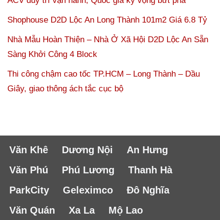
ACV duy trì vận hành, Quốc gia kỳ vọng bứt phá
Shophouse D2D Lộc An Long Thành 101m2 Giá 6.8 Tỷ
Nhà Mẫu Hoàn Thiện – Nhà Ở Xã Hội D2D Lộc An Sẵn
Sàng Khởi Công 4 Block
Thi công chậm cao tốc TP.HCM – Long Thành – Dầu
Giây, giao thông ách tắc cục bộ
Văn Khê
Dương Nội
An Hưng
Văn Phú
Phú Lương
Thanh Hà
ParkCity
Geleximco
Đô Nghĩa
Văn Quán
Xa La
Mộ Lao