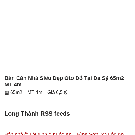
Bán Căn Nhà Siêu Đẹp Oto Đỗ Tại Đa Sỹ 65m2
MT 4m
▨ 65m2 – MT 4m – Giá 6,5 tỷ
Long Thành RSS feeds
Bán nhà ở Tái định cư Lộc An – Bình Sơn, xã Lộc An,