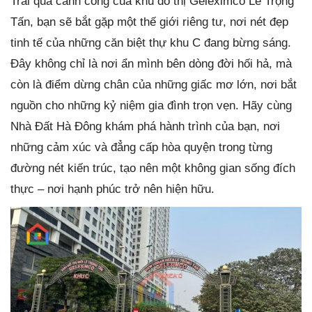
Trải qua cánh cổng của khu đô thị Geleximco Lê Trọng
Tấn, bạn sẽ bắt gặp một thế giới riêng tư, nơi nét đẹp
tinh tế của những căn biệt thự khu C đang bừng sáng.
Đây không chỉ là nơi ẩn mình bên dòng đời hối hả, mà
còn là điểm dừng chân của những giấc mơ lớn, nơi bắt
nguồn cho những kỷ niệm gia đình trọn vẹn. Hãy cùng
Nhà Đất Hà Đông khám phá hành trình của bạn, nơi
những cảm xúc và đẳng cấp hòa quyện trong từng
đường nét kiến trúc, tạo nên một không gian sống đích
thực – nơi hạnh phúc trở nên hiện hữu.