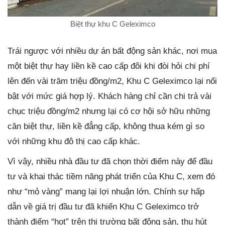
Biệt thự khu C Geleximco
Trái ngược với nhiều dự án bất động sản khác, nơi mua
một biệt thự hay liền kề cao cấp đôi khi đòi hỏi chi phí
lên đến vài trăm triệu đồng/m2, Khu C Geleximco lại nổi
bật với mức giá hợp lý. Khách hàng chỉ cần chi trả vài
chục triệu đồng/m2 nhưng lại có cơ hội sở hữu những
căn biệt thự, liền kề đẳng cấp, không thua kém gì so
với những khu đô thị cao cấp khác.
Vì vậy, nhiều nhà đầu tư đã chọn thời điểm này để đầu
tư và khai thác tiềm năng phát triển của Khu C, xem đó
như “mỏ vàng” mang lại lợi nhuận lớn. Chính sự hấp
dẫn về giá trị đầu tư đã khiến Khu C Geleximco trở
thành điểm “hot” trên thị trường bất động sản, thu hút