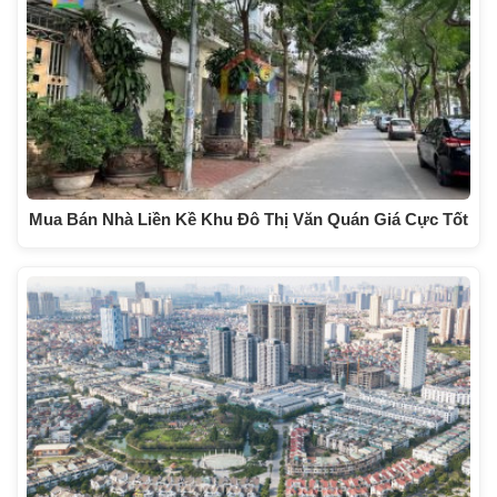
Mua Bán Nhà Liền Kề Khu Đô Thị Văn Quán Giá Cực Tốt