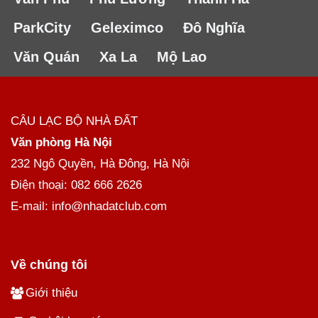
ParkCity
Geleximco
Đô Nghĩa
Văn Quán
Xa La
Mộ Lao
CÂU LẠC BỘ NHÀ ĐẤT
Văn phòng Hà Nội
232 Ngô Quyền, Hà Đông, Hà Nội
Điện thoại: 082 666 2626
E-mail: info@nhadatclub.com
Về chúng tôi
Giới thiệu