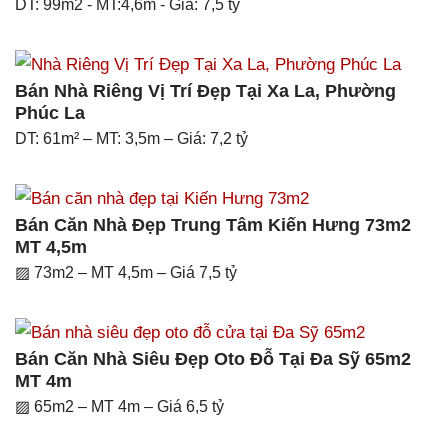
DT: 99m2 - MT:4,6m - Giá: 7,5 tỷ
Bán Nhà Riêng Vị Trí Đẹp Tại Xa La, Phường
Phúc La
DT: 61m² – MT: 3,5m – Giá: 7,2 tỷ
Bán Căn Nhà Đẹp Trung Tâm Kiến Hưng 73m2
MT 4,5m
▨ 73m2 – MT 4,5m – Giá 7,5 tỷ
Bán Căn Nhà Siêu Đẹp Oto Đỗ Tại Đa Sỹ 65m2
MT 4m
▨ 65m2 – MT 4m – Giá 6,5 tỷ