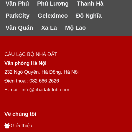
Văn Phú
Phú Lương
Thanh Hà
ParkCity
Geleximco
Đô Nghĩa
Văn Quán
Xa La
Mộ Lao
CÂU LẠC BỘ NHÀ ĐẤT
Văn phòng Hà Nội
232 Ngô Quyền, Hà Đông, Hà Nội
Điện thoại: 082 666 2626
E-mail: info@nhadatclub.com
Về chúng tôi
Giới thiệu