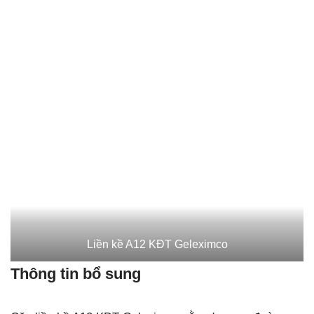
Liền kề A12 KĐT Geleximco
Thông tin bổ sung