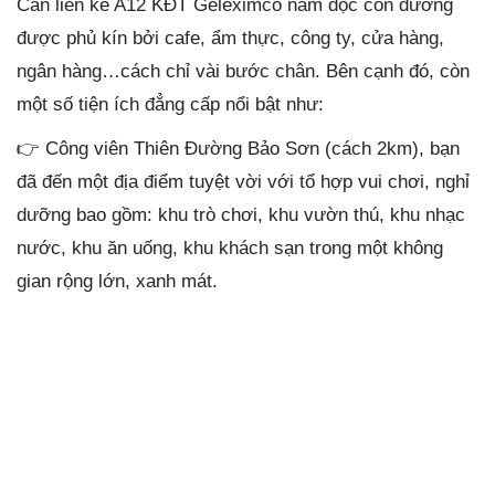
Căn liền kề A12 KĐT Geleximco nằm dọc con đường
được phủ kín bởi cafe, ẩm thực, công ty, cửa hàng,
ngân hàng…cách chỉ vài bước chân. Bên cạnh đó, còn
một số tiện ích đẳng cấp nổi bật như:
👉 Công viên Thiên Đường Bảo Sơn (cách 2km), bạn
đã đến một địa điểm tuyệt vời với tổ hợp vui chơi, nghỉ
dưỡng bao gồm: khu trò chơi, khu vườn thú, khu nhạc
nước, khu ăn uống, khu khách sạn trong một không
gian rộng lớn, xanh mát.