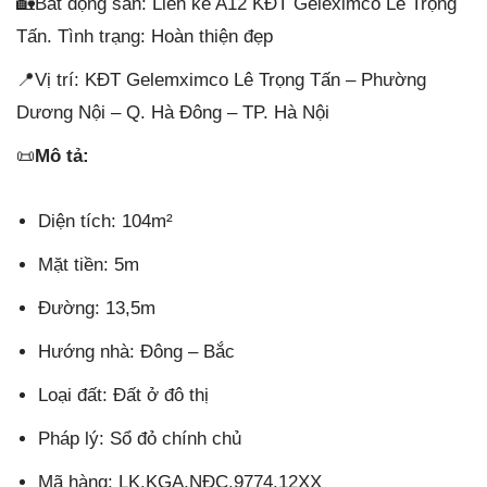
🏡Bất động sản: Liền kề A12 KĐT Geleximco Lê Trọng
Tấn. Tình trạng: Hoàn thiện đẹp
📍Vị trí: KĐT Gelemximco Lê Trọng Tấn – Phường
Dương Nội – Q. Hà Đông – TP. Hà Nội
📜
Mô tả:
Diện tích: 104m²
Mặt tiền: 5m
Đường: 13,5m
Hướng nhà: Đông – Bắc
Loại đất: Đất ở đô thị
Pháp lý: Sổ đỏ chính chủ
Mã hàng: LK.KGA.NĐC.9774.12XX