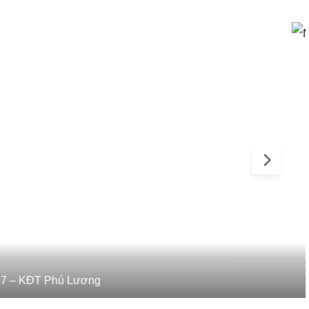
t thự BT17 – KĐT Phú Lương