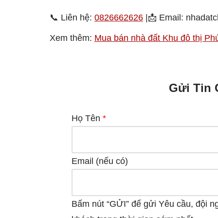
📞 Liên hệ:
0826662626
|📩 Email: nhada
Xem thêm:
Mua bán nhà đất Khu đô thị P
Gửi Tin 
Họ Tên
*
Email (nếu có)
Bấm nút “GỬI” để gửi Yêu cầu, đội n