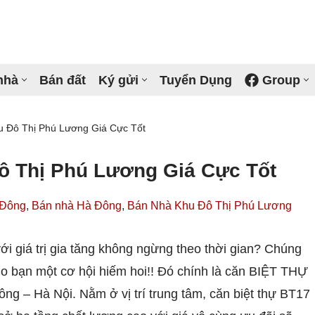
nhà
Bán đất
Ký gửi
Tuyển Dụng
Group
ng Trung
Nguyễn Trãi
u Đô Thị Phú Lương Giá Cực Tốt
n Hưng
Mỗ Lao
ô Thị Phú Lương Giá Cực Tốt
Cầu
Văn Quán
 Đông
,
Bán nhà Hà Đông
,
Bán Nhà Khu Đô Thị Phú Lương
c La
Yết Kiêu
ới giá trị gia tăng không ngừng theo thời gian? Chúng
o bạn một cơ hội hiếm hoi!! Đó chính là căn BIỆT THỰ
 – Hà Nội. Nằm ở vị trí trung tâm, căn biệt thự BT17