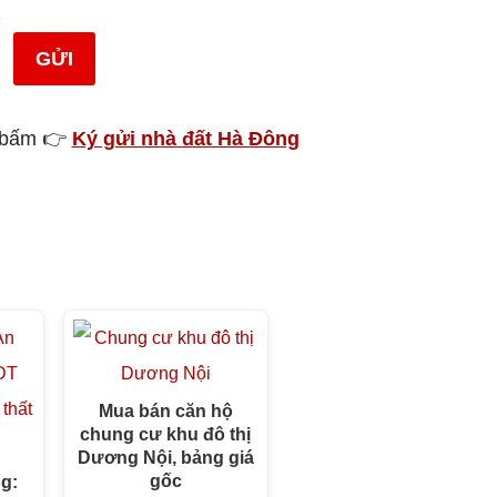
GỬI
, bấm 👉
Ký gửi nhà đất Hà Đông
Mua bán căn hộ
chung cư khu đô thị
Dương Nội, bảng giá
gốc
ng: