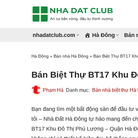
Chuyển
tới
nhadatclub.com
Hà Đông
Bán 
nội
dung
La Khê
Qua
Hà Đông
»
Bán nhà Hà Đông
»
Bán Biệt Thự BT17 Kh
Dương Nội
Kiế
Bán Biệt Thự BT17 Khu Đ
Vạn Phúc
Hà 
Phạm Hà
Bán nhà biệt thự Hà
Phú La
Phú
Bạn đang tìm một bất động sản để đầu tư v
Phú Lương
tôi – Nhà Đất Hà Đông tự hào mang đến ch
BT17 Khu Đô Thị Phú Lương – Quận Hà Đông