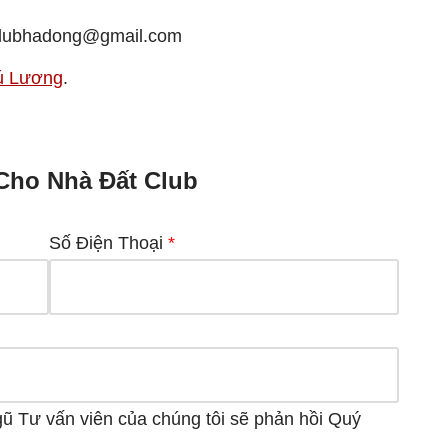
tclubhadong@gmail.com
hú Lương
.
Cho Nhà Đất Club
Số Điện Thoại
*
gũ Tư vấn viên của chúng tôi sẽ phản hồi Quý